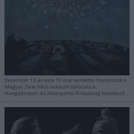
December 13-án este 10 órai kezdettel folytatódik a
Magyar Zene Háza
exkluzív sorozata a
Hangdómban. Az
Alkonyattól Pirkadatig
következő ...