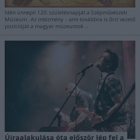
Idén ünnepli 120. születésnapját a
Szépművészeti
Múzeum
. Az intézmény – ami továbbra is őrzi vezető
pozícióját a magyar múzeumok ...
Újraalakulása óta először lép fel a