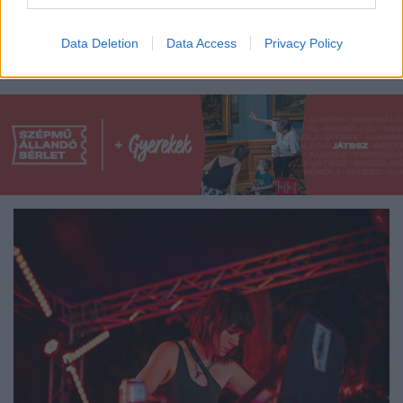
A kreatív hobbi több mint szabadidős elfoglaltság:
eszközök, technikák, papírok és vonalak találkozása,
Data Deletion
Data Access
Privacy Policy
ahol mindenki megtalálhatja a saját ...