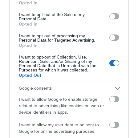
Opted In
use your data for below specified purposes in below Google
consent section.
I want to opt-out of the Sale of my
Personal Data.
Opted In
I want to opt-out of processing my
Personal Data for Targeted Advertising.
November utolsó péntekétől egészen 2026. május
Opted In
25.-ig látogatható a
Szépművészeti Múzeum
„Az
öröklét őrei – Az első kínai császár ...
I want to opt-out of Collection, Use,
Retention, Sale, and/or Sharing of my
Personal Data that Is Unrelated with the
Purposes for which it was collected.
Opted Out
Google consents
I want to allow Google to enable storage
related to advertising like cookies on web or
device identifiers in apps.
I want to allow my user data to be sent to
Google for online advertising purposes.