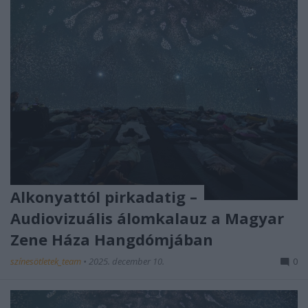
Alkonyattól pirkadatig –
Audiovizuális álomkalauz a Magyar
Zene Háza Hangdómjában
színesötletek_team
•
2025. december 10.
0