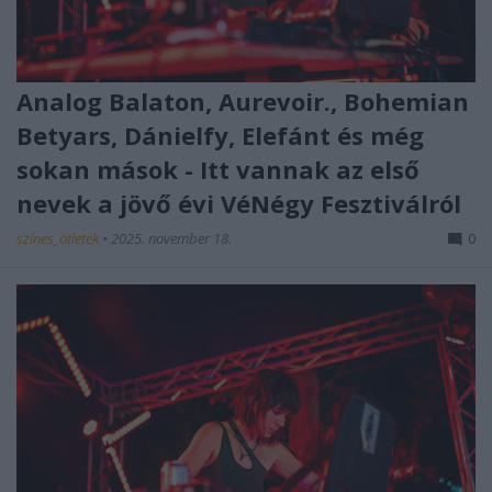
Analog Balaton, Aurevoir., Bohemian
Betyars, Dánielfy, Elefánt és még
sokan mások - Itt vannak az első
nevek a jövő évi VéNégy Fesztiválról
színes_ötletek
•
2025. november 18.
0