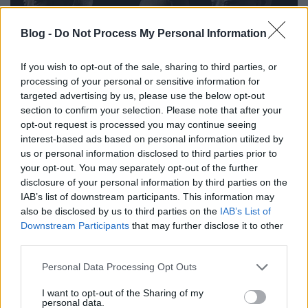
Blog -
Do Not Process My Personal Information
If you wish to opt-out of the sale, sharing to third parties, or
processing of your personal or sensitive information for
targeted advertising by us, please use the below opt-out
section to confirm your selection. Please note that after your
opt-out request is processed you may continue seeing
interest-based ads based on personal information utilized by
Az öröklét őrei – A világ egyik
us or personal information disclosed to third parties prior to
leglátványosabb régészeti kiállítása
your opt-out. You may separately opt-out of the further
disclosure of your personal information by third parties on the
a Szépművészeti Múzeumban
IAB’s list of downstream participants. This information may
also be disclosed by us to third parties on the
IAB’s List of
színes_ötletek
•
2025. november 28.
0
Downstream Participants
that may further disclose it to other
third parties.
Please note that this website/app uses one or more Google
Personal Data Processing Opt Outs
services and may gather and store information including but
not limited to your visit or usage behaviour. You may click to
I want to opt-out of the Sharing of my
personal data.
grant or deny consent to Google and its third-party tags to