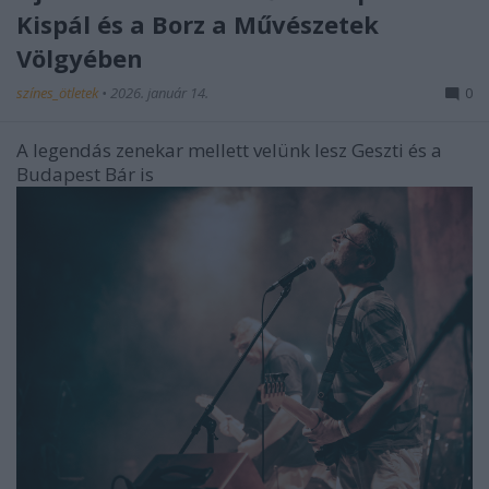
Kispál és a Borz a Művészetek
Völgyében
színes_ötletek
•
2026. január 14.
0
A legendás zenekar mellett velünk lesz Geszti és a
Budapest Bár is