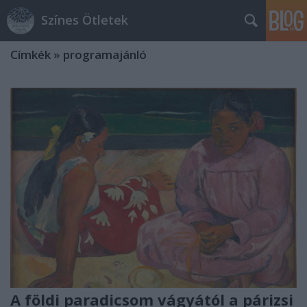
Színes Ötletek
Címkék
»
programajánló
A földi paradicsom vágyától a párizsi