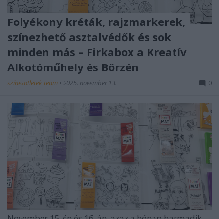
Folyékony kréták, rajzmarkerek,
színezhető asztalvédők és sok
minden más – Firkabox a Kreatív
Alkotóműhely és Börzén
színesötletek_team
•
2025. november 13.
0
November 15-én és 16-án, azaz a hónap harmadik