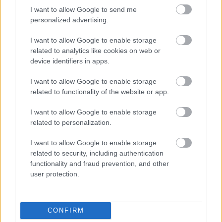
I want to allow Google to send me
personalized advertising.
I want to allow Google to enable storage
Kreatív eszközök testközelből -
related to analytics like cookies on web or
Pentel kínálat a Hungary Pen Show-
device identifiers in apps.
n
I want to allow Google to enable storage
related to functionality of the website or app.
színes_ötletek
•
2025. november 18.
0
I want to allow Google to enable storage
related to personalization.
I want to allow Google to enable storage
related to security, including authentication
functionality and fraud prevention, and other
user protection.
CONFIRM