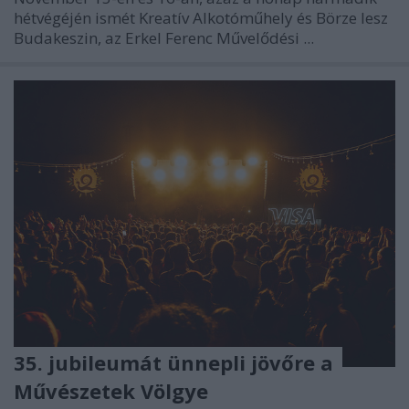
hétvégéjén ismét
Kreatív Alkotóműhely és Börze
lesz
Budakeszin, az Erkel Ferenc Művelődési ...
35. jubileumát ünnepli jövőre a
Művészetek Völgye