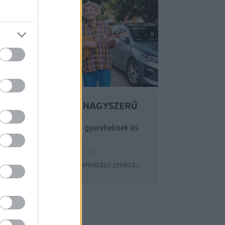
DANNY ÉS BÉLA - A NAGYSZERŰ
ORRSZARVÚ
Zenés mesefeldolgozás gyerekeknek és
felnőtteknek egyaránt
Y:
SZÍNES_ÖTLETEK
2025. MÁJ 04.
Danny Bain
, amerikai származású zenész...