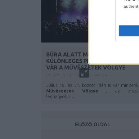
authenti
BÚRA ALATT MÉLY LEVEGŐ -
KÜLÖNLEGES PROGRAMOKKAL
VÁR A MŰVÉSZETEK VÖLGYE
BY:
SZÍNES_ÖTLETEK
2025. MÁR 24.
Július 18. és 27. között idén is vár mindenk
Művészetek Völgye
, az orszá
legnagyobb...
ELŐZŐ OLDAL