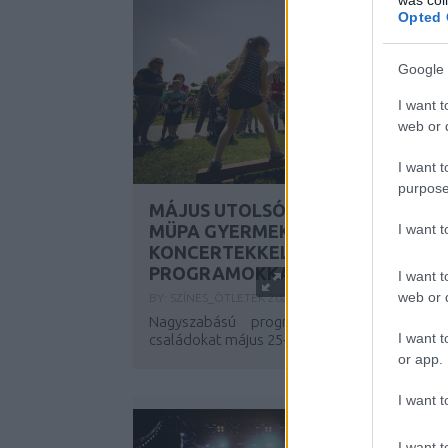
Opted 
Google 
I want t
web or d
I want t
purpose
MÁJUS UTOLSÓ VASÁRNAPJÁN
I want 
MÜPA GYERMEKNAP INGYENES
KONCERTEKKEL ÉS INTERAKTÍV
PROGRAMOKKAL
I want t
web or d
BY:
SZÍNES_ÖTLETEK
2025. MÁJ 20.
Nagyszabású programforgataggal várja 
I want t
családokat május 25-én, délelőtt 10 és...
or app.
I want t
I want t