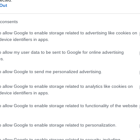
Out
consents
o allow Google to enable storage related to advertising like cookies on
evice identifiers in apps.
o allow my user data to be sent to Google for online advertising
s.
„A MESÉK, A DALOK ÚJ VILÁGOT
to allow Google to send me personalized advertising.
TEREMTENEK” – VERONAKI-
INTERJÚ
o allow Google to enable storage related to analytics like cookies on
BY:
ATTILAKOVACS
2025. MÁJ 08.
evice identifiers in apps.
B
Május 11-én, a Budapest Park 14. évadának
a
első Pöttömkertjén
Tíz év kedvenc dalai
cím...
o allow Google to enable storage related to functionality of the website
o allow Google to enable storage related to personalization.
o allow Google to enable storage related to security, including