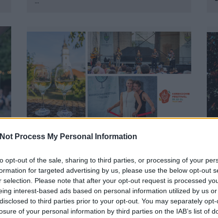
...
SZEPTEMBER 19 ÉS 21 KÖZÖTT
Not Process My Personal Information
ISMÉT KEREKDOMB FESZTIVÁL
TÁLLYÁN
B
to opt-out of the sale, sharing to third parties, or processing of your per
BY:
SZÍNES_ÖTLETEK
2025. AUG 15.
formation for targeted advertising by us, please use the below opt-out s
H
r selection. Please note that after your opt-out request is processed y
a
Nem kell elbúcsúznunk a fesztiválok közösségi
eing interest-based ads based on personal information utilized by us or
élményeitől, mert szeptember 19...
é
disclosed to third parties prior to your opt-out. You may separately opt-
losure of your personal information by third parties on the IAB’s list of