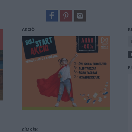
AKCIÓ
K
P
CÍMKÉK