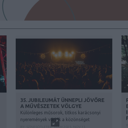
35. JUBILEUMÁT ÜNNEPLI JÖVŐRE
A MŰVÉSZETEK VÖLGYE
Különleges műsorok, titkos karácsonyi
nyeremények várják a közönséget
B
BY:
SZÍNESÖTLETEK_TEAM
2025. NOV 13.