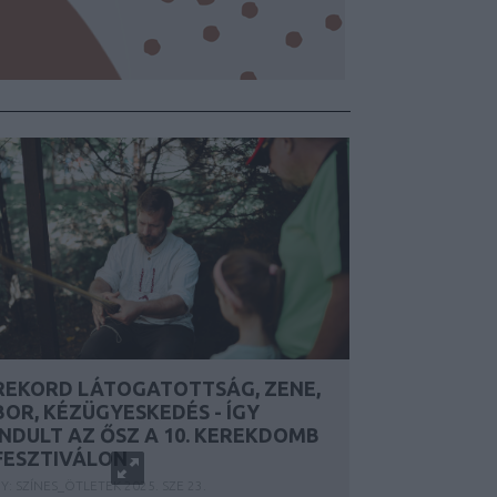
REKORD LÁTOGATOTTSÁG, ZENE,
BOR, KÉZÜGYESKEDÉS - ÍGY
INDULT AZ ŐSZ A 10. KEREKDOMB
FESZTIVÁLON
Y:
SZÍNES_ÖTLETEK
2025. SZE 23.