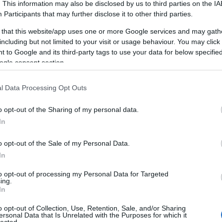
. This information may also be disclosed by us to third parties on the
IA
Participants
that may further disclose it to other third parties.
 that this website/app uses one or more Google services and may gath
including but not limited to your visit or usage behaviour. You may click 
 to Google and its third-party tags to use your data for below specifi
ogle consent section.
l Data Processing Opt Outs
o opt-out of the Sharing of my personal data.
„LÉTEZIK EGY ÉRZÉS, EGY
In
HANGULAT, AMI CSAK ITT ÉLHETŐ
ÁT” – VÉNÉGY-INTERJÚ KIS
o opt-out of the Sale of my Personal Data.
DOMONKOS MÁRKKAL
In
BY:
ATTILAKOVACS
2025. JÚN 20.
B
to opt-out of processing my Personal Data for Targeted
Idén tizenkettedik alkalommal lesz
VéNégy
ing.
Fesztivál és Színházi Találkozó
, immár...
In
o opt-out of Collection, Use, Retention, Sale, and/or Sharing
ersonal Data that Is Unrelated with the Purposes for which it
lected.