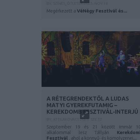
BY:
SZÍNES_ÖTLETEK
2025. NOV 18.
Megérkezett a
VéNégy Fesztivál és...
A RÉTEGRENDEKTŐL A LUDAS
MATYI GYEREKFUTAMIG –
KEREKDOMB FESZTIVÁL-INTERJÚ
BY:
ATTILAKOVACS
2025. SZE 12.
Szeptember 19 és 21 között immár 10
alkalommal lesz Tállyán
Kerekdom
Fesztivál
, ahol a könnyű- és komolyzenei...