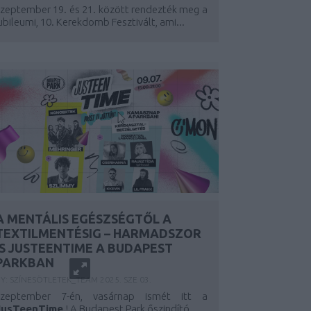
zeptember 19. és 21. között rendezték meg a
ubileumi, 10. Kerekdomb Fesztivált, ami...
A MENTÁLIS EGÉSZSÉGTŐL A
TEXTILMENTÉSIG – HARMADSZOR
IS JUSTEENTIME A BUDAPEST
PARKBAN
BY:
SZÍNESÖTLETEK_TEAM
2025. SZE 03.
Szeptember 7-én, vasárnap ismét itt a
JusTeenTime
! A Budapest Park őszindító...