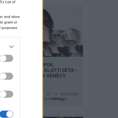
B’s List of
er and store
to grant or
ed purposes
KREATÍV WORKSHOPOK,
KENUTÚRÁK, DUNA ALATTI SÉTA -
JÚLIUS 2-ÁN INDUL A VÉNÉGY
FESZTIVÁL
Y:
SZÍNES_ÖTLETEK
2025. JÚN 07.
A művészetek varázsa és a természet
szépsége olvad harmóniába a
VéNégy...