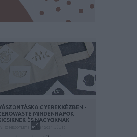
VÁSZONTÁSKA GYEREKKÉZBEN -
ZEROWASTE MINDENNAPOK
KICSIKNEK ÉS NAGYOKNAK
Y:
SZÍNESÖTLETEK_TEAM
2024. JÚL 12.