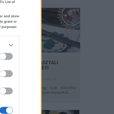
B’s List of
er and store
to grant or
ed purposes
SAJÁT KÉSZÍTÉSŰ ASZTALI
TEXTILSZETT HÚSVÉTI
DÍSZÍTÉSSEL
Y:
SZÍNESÖTLETEK_TEAM
2021. MÁR 26.
Néhány hete kaptam egy zsák különféle
extilmaradékot, jobbára olyan anyagokat...