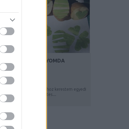
CSINÁLD MAGAD NYOMDA
ZÖLDSÉGEKBŐL ÉS
GYÜMÖLCSÖKBŐL
Y:
ANDY_CUBE
2020. ÁPR 22.
Ajándékaim csomagolásához kerestem egyedi
s lehetőleg hulladékmentes...