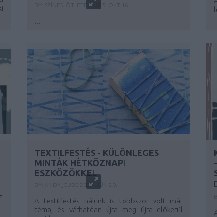
BY:
SZÍNES_ÖTLETEK
2025. OKT 16.
ki
l
...
TEXTILFESTÉS - KÜLÖNLEGES
MINTÁK HÉTKÖZNAPI
ESZKÖZÖKKEL
BY:
ANDY_CUBE
2023. JÚN 20.
z
A textilfestés nálunk is többször volt már
téma, és várhatóan újra meg újra előkerül
A