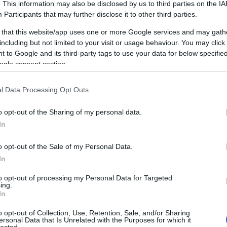
. This information may also be disclosed by us to third parties on the
IA
Participants
that may further disclose it to other third parties.
 that this website/app uses one or more Google services and may gath
including but not limited to your visit or usage behaviour. You may click 
 to Google and its third-party tags to use your data for below specifi
ogle consent section.
l Data Processing Opt Outs
o opt-out of the Sharing of my personal data.
EGYEDI SZÍNEK ÉS KÜLÖNLEGES
In
MINTÁK BATIKFESTÉSSEL
o opt-out of the Sale of my Personal Data.
BY:
SZÍNESÖTLETEK_TEAM
2021. JÚN 18.
In
B
A teraszon hamarosan korlátokat festünk,
ennek apropóján szeretnénk ezt-azt kicsit
to opt-out of processing my Personal Data for Targeted
megújítani. Nagy átalakításokra most nem lesz
t
ing.
időnk, de ami már biztos, hogy az...
In
o opt-out of Collection, Use, Retention, Sale, and/or Sharing
ersonal Data that Is Unrelated with the Purposes for which it
lected.