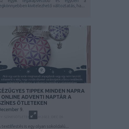
Az egyik legalapvetőbb és egyben a
egkönnyebben kivitelezhető változtatás, ha...
KÉZÜGYES TIPPEK MINDEN NAPRA
- ONLINE ADVENTI NAPTÁR A
SZÍNES ÖTLETEKEN
December 9.
BY:
SZÍNESÖTLETEK_TEAM
2022. DEC 09.
 textilfestés is egy olyan sokoldalú...