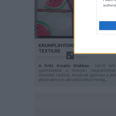
authenti
KRUMPLINYOMDA: FESSÜNK
TEXTILRE
BY:
KREABLOGGER
2015. JÚN 25.
A Pritt Kreatív Klubban
hétről hétr
gyermekekkel is könnyen megvalósíthat
ötleteket találtok. Rovatunk igazodva a jel
alkalmakhoz és aktualitásokhoz mindig...