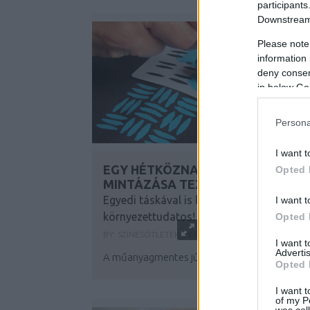
participants
Downstream 
Please note
information 
deny consent
in below Go
Persona
I want t
EGY HÉTKÖZNAPI VÁSZONTÁSKA
Opted 
MINTÁZÁSA TEXTILFESTÉSSEL
Egyedi táskával is lehetsz
I want t
környezettudatos!
Opted 
BY:
SZÍNESÖTLETEK_TEAM
2021. JÚL 20.
I want 
Advertis
A műanyagmentes július kapcsán már...
Opted 
I want t
of my P
was col