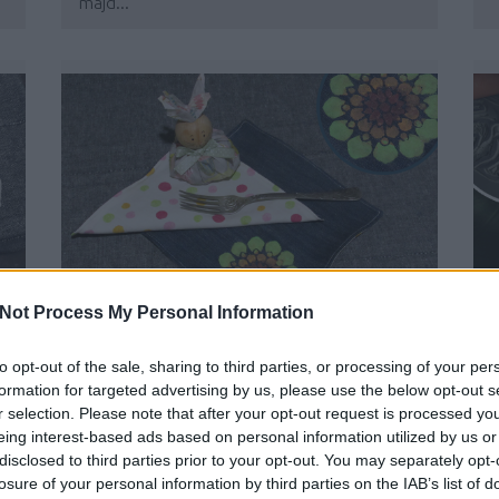
majd...
HASZNÁLT FARMERT AZ
Not Process My Personal Information
ASZTALRA! - KACATMENTŐ
SOROZATUNK ÚJABB FEJEZETE
B
to opt-out of the sale, sharing to third parties, or processing of your per
BY:
SZÍNESÖTLETEK_TEAM
2022. MÁR 09.
formation for targeted advertising by us, please use the below opt-out s
r selection. Please note that after your opt-out request is processed y
n
Számos jobbnál jobb ötletet találhatunk,
eing interest-based ads based on personal information utilized by us or
aminek az elkészítésével a már kiszelektált...
h
disclosed to third parties prior to your opt-out. You may separately opt-
losure of your personal information by third parties on the IAB’s list of