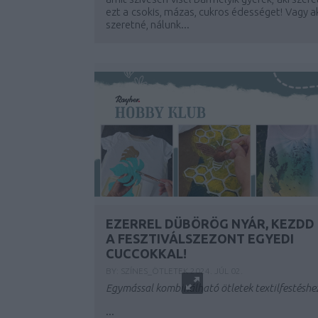
ezt a csokis, mázas, cukros édességet! Vagy a
szeretné, nálunk...
EZERREL DÜBÖRÖG NYÁR, KEZDD
A FESZTIVÁLSZEZONT EGYEDI
CUCCOKKAL!
BY:
SZÍNES_ÖTLETEK
2024. JÚL 02.
Egymással kombinálható ötletek textilfestéshe
...