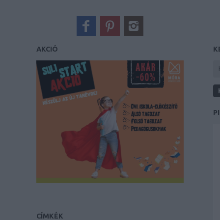
AKCIÓ
K
P
CÍMKÉK