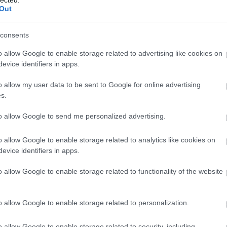
Out
consents
o allow Google to enable storage related to advertising like cookies on
evice identifiers in apps.
o allow my user data to be sent to Google for online advertising
s.
A
SHIBORI - A JAPÁN TEXTILFESTÉS
to allow Google to send me personalized advertising.
VARÁZSLATOS VILÁGA
BY:
SZÍNESÖTLETEK_TEAM
2021. JAN 08.
o allow Google to enable storage related to analytics like cookies on
B
A mai bejegyzésben a távoli Japánba
evice identifiers in apps.
kalauzollak titeket, hogy egy kis ízelítőt
kapjunk a hagyományos textilfestés
é
o allow Google to enable storage related to functionality of the website
rejtelmeiből, amelyet gyűjtőnéven
shiborinak...
o allow Google to enable storage related to personalization.
o allow Google to enable storage related to security, including