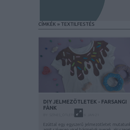
CÍMKÉK
»
TEXTILFESTÉS
DIY JELMEZÖTLETEK - FARSANGI
FÁNK
BY:
SZÍNES_ÖTLETEK
2026. JAN 21.
Ezúttal egy egyszerű jelmezötletet mutatunk
amit szívesen visel bármelyik gyerek, aki szere