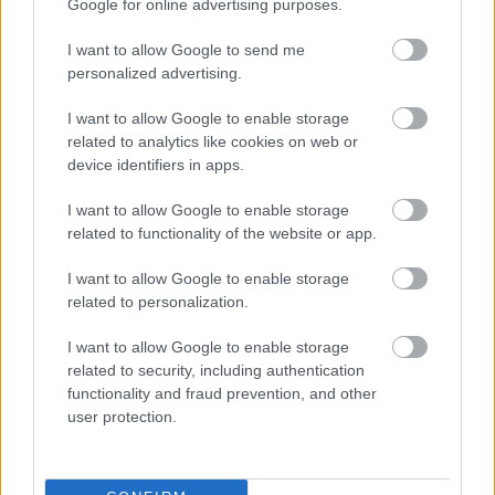
Nebulo-sarokban
Google for online advertising purposes.
színes_ötletek
•
2025. április 15.
0
I want to allow Google to send me
personalized advertising.
I want to allow Google to enable storage
related to analytics like cookies on web or
device identifiers in apps.
I want to allow Google to enable storage
related to functionality of the website or app.
I want to allow Google to enable storage
related to personalization.
Mi más is lehetne az áprilisi
Nebulo-sarok
témája,
I want to allow Google to enable storage
related to security, including authentication
ha nem a húsvéti készülődés, hiszen ebben a pár
functionality and fraud prevention, and other
hétben a gyerekek a legnagyobb örömmel ...
user protection.