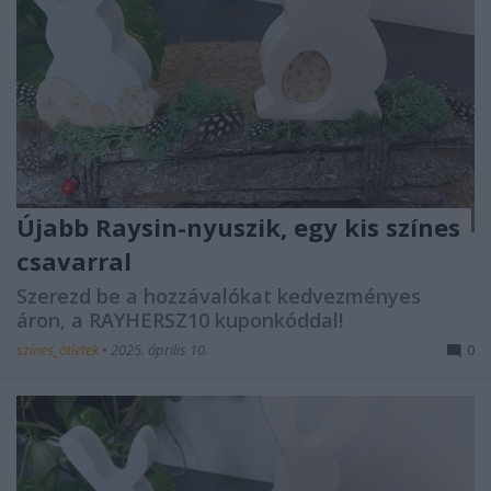
Újabb Raysin-nyuszik, egy kis színes
csavarral
Szerezd be a hozzávalókat kedvezményes
áron, a RAYHERSZ10 kuponkóddal!
színes_ötletek
•
2025. április 10.
0