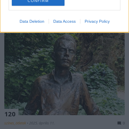
CONFIRM
Data Deletion
Data Access
Privacy Policy
120
színes_ötletek
•
2025. április 11.
0