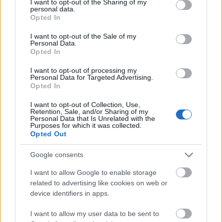
not limited to your visit or usage behaviour. You may click to
I want to opt-out of the Sharing of my
personal data.
Május 20-án ünnepeljük a méhek világnapját, ami
grant or deny consent to Google and its third-party tags to
Opted In
egy remek alkalom arra, hogy a gyerekekkel közös
use your data for below specified purposes in below Google
consent section.
alkotás és játék során beszélgessünk ...
I want to opt-out of the Sale of my
Personal Data.
Opted In
I want to opt-out of processing my
Personal Data for Targeted Advertising.
Opted In
I want to opt-out of Collection, Use,
Retention, Sale, and/or Sharing of my
Personal Data that Is Unrelated with the
Purposes for which it was collected.
Opted Out
Google consents
I want to allow Google to enable storage
related to advertising like cookies on web or
device identifiers in apps.
Vidám húsvéti tojásdíszítés a
I want to allow my user data to be sent to