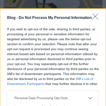
Blog -
Do Not Process My Personal Information
If you wish to opt-out of the sale, sharing to third parties, or
Zümmögj velünk! – Méhecskés
processing of your personal or sensitive information for
kreatív ötletek a Nebulo-sarokban
targeted advertising by us, please use the below opt-out
section to confirm your selection. Please note that after your
színes_ötletek
•
2025. május 14.
0
opt-out request is processed you may continue seeing
interest-based ads based on personal information utilized by
us or personal information disclosed to third parties prior to
your opt-out. You may separately opt-out of the further
disclosure of your personal information by third parties on the
IAB’s list of downstream participants. This information may
also be disclosed by us to third parties on the
IAB’s List of
Downstream Participants
that may further disclose it to other
third parties.
Please note that this website/app uses one or more Google
Personal Data Processing Opt Outs
services and may gather and store information including but