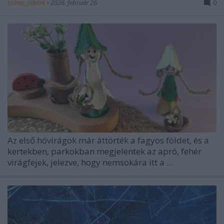
színes_ötletek
•
2026. február 26.
0
Az első hóvirágok már áttörték a fagyos földet, és a
kertekben, parkokban megjelentek az apró, fehér
virágfejek, jelezve, hogy nemsokára itt a ...