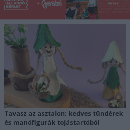
Tavasz az asztalon: kedves tündérek
és manófigurák tojástartóból