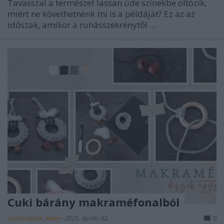
Tavasszal a természet lassan üde színekbe öltözik,
miért ne követhetnénk mi is a példáját? Ez az az
időszak, amikor a ruhásszekrénytől ...
Cuki bárány makraméfonalból
színesötletek_team
•
2025. április 02.
0