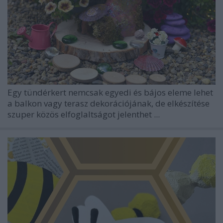
Egy tündérkert nemcsak egyedi és bájos eleme lehet
a balkon vagy terasz dekorációjának, de elkészítése
szuper közös elfoglaltságot jelenthet ...