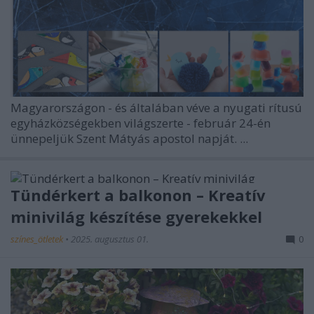
Magyarországon - és általában véve a nyugati rítusú
egyházközségekben világszerte - február 24-én
ünnepeljük
Szent Mátyás
apostol napját. ...
Tündérkert a balkonon – Kreatív
minivilág készítése gyerekekkel
színes_ötletek
•
2025. augusztus 01.
0