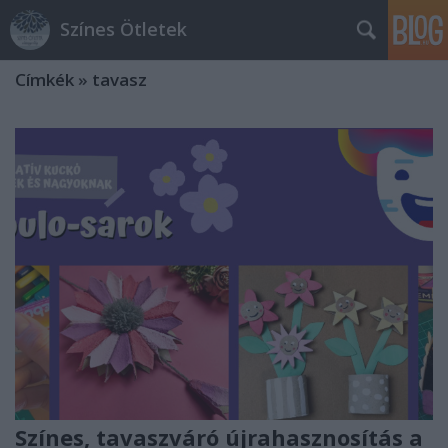
Színes Ötletek
Címkék
»
tavasz
Színes, tavaszváró újrahasznosítás a