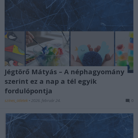
Jégtörő Mátyás – A néphagyomány
szerint ez a nap a tél egyik
fordulópontja
színes_ötletek
•
2026. február 24.
0