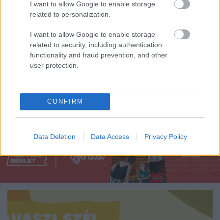
I want to allow Google to enable storage
related to personalization.
I want to allow Google to enable storage
related to security, including authentication
functionality and fraud prevention, and other
user protection.
Miközben sokak számára a húsvéthoz inkább a
szokásokhoz tapadó közhelyek társulnak -
a hétfő
CONFIRM
este spiccesen még betámolygó locsokodóktól ...
Data Deletion
Data Access
Privacy Policy