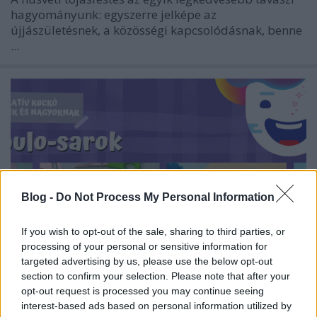
hagyományunk: egyszerre jelképe az
újjászületésnek, a közösségi kapcsolódásnak, benne
...
Blog -
Do Not Process My Personal Information
If you wish to opt-out of the sale, sharing to third parties, or
processing of your personal or sensitive information for
targeted advertising by us, please use the below opt-out
section to confirm your selection. Please note that after your
opt-out request is processed you may continue seeing
Tojásfestés másképp – kreatív
interest-based ads based on personal information utilized by