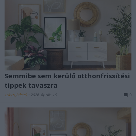
Semmibe sem kerülő otthonfrissítési
tippek tavaszra
színes_ötletek
•
2026. április 16.
0