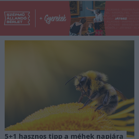
5+1 hasznos tipp a méhek napjára