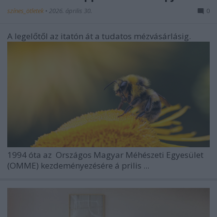
színes_ötletek
•
2026. április 30.
0
A legelőtől az itatón át a tudatos mézvásárlásig.
1994 óta az
Országos Magyar Méhészeti Egyesület
(OMME) kezdeményezésére á
prilis ...