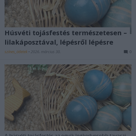
Húsvéti tojásfestés természetesen –
lilakáposztával, lépésről lépésre
színes_ötletek
•
2026. március 30.
0
A húsvéti tojásfestés az egyik legkedvesebb tavaszi