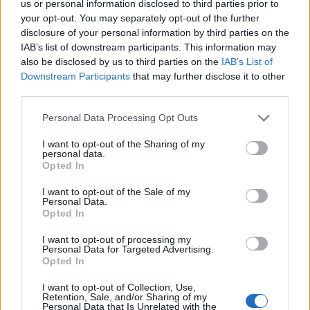
húsvéti ötletek a Nebulo-sarokban
us or personal information disclosed to third parties prior to
your opt-out. You may separately opt-out of the further
színes_ötletek
•
2026. március 27.
0
disclosure of your personal information by third parties on the
IAB’s list of downstream participants. This information may
also be disclosed by us to third parties on the
IAB’s List of
Downstream Participants
that may further disclose it to other
third parties.
Please note that this website/app uses one or more Google
Personal Data Processing Opt Outs
services and may gather and store information including but
not limited to your visit or usage behaviour. You may click to
I want to opt-out of the Sharing of my
personal data.
grant or deny consent to Google and its third-party tags to
Opted In
use your data for below specified purposes in below Google
consent section.
I want to opt-out of the Sale of my
Personal Data.
A húsvét már tényleg a küszöbön áll: a tavasz
Opted In
megszínesíti a mindennapjainkat, készülnek a
I want to opt-out of processing my
dekorációk, előkerülnek a nyuszik, és ideje ...
Personal Data for Targeted Advertising.
Opted In
I want to opt-out of Collection, Use,
Retention, Sale, and/or Sharing of my
Personal Data that Is Unrelated with the