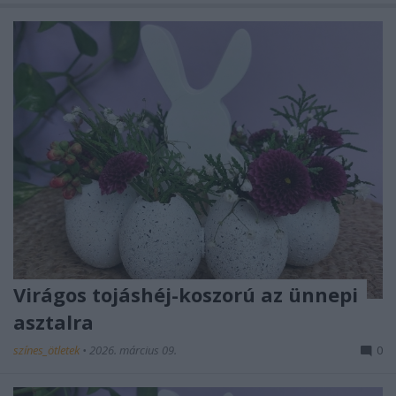
Virágos tojáshéj-koszorú az ünnepi
asztalra
színes_ötletek
•
2026. március 09.
0