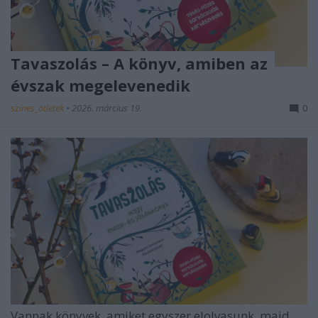
Tavaszolás – A könyv, amiben az
évszak megelevenedik
színes_ötletek
•
2026. március 19.
0
Vannak könyvek, amiket egyszer elolvasunk, majd