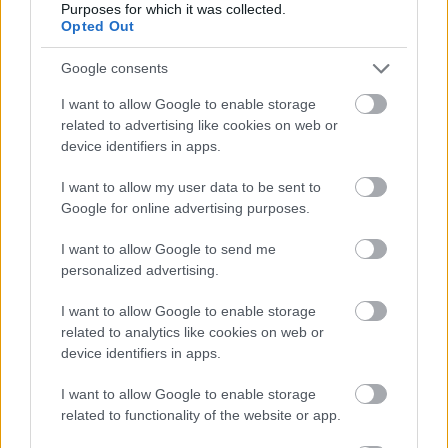
Purposes for which it was collected.
Opted Out
Google consents
I want to allow Google to enable storage
related to advertising like cookies on web or
device identifiers in apps.
I want to allow my user data to be sent to
Google for online advertising purposes.
I want to allow Google to send me
5+1 tipp egy zöldebb húsvétért
personalized advertising.
Ünnepvárás okosan, kreatívan, lemondások
I want to allow Google to enable storage
nélkül
related to analytics like cookies on web or
színesötletek_team
•
2026. március 25.
0
device identifiers in apps.
I want to allow Google to enable storage
related to functionality of the website or app.