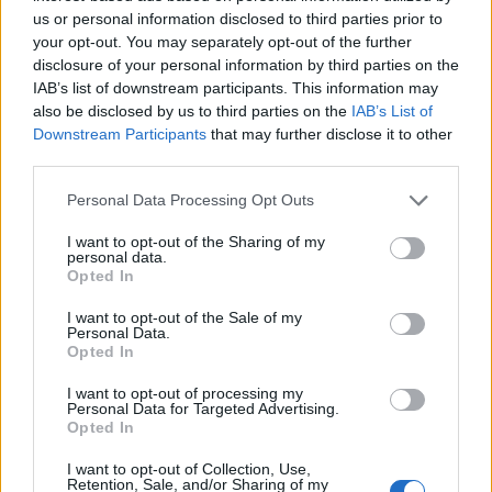
us or personal information disclosed to third parties prior to
your opt-out. You may separately opt-out of the further
disclosure of your personal information by third parties on the
IAB’s list of downstream participants. This information may
also be disclosed by us to third parties on the
IAB’s List of
Downstream Participants
that may further disclose it to other
third parties.
Please note that this website/app uses one or more Google
Personal Data Processing Opt Outs
Az idő mindenkinek drága kincs, akár egy sietős
services and may gather and store information including but
reggelen dolgozni indulunk, akár egy vagy több
not limited to your visit or usage behaviour. You may click to
I want to opt-out of the Sharing of my
kisgyermek mellett kell szabad perceket nyerni. ...
personal data.
grant or deny consent to Google and its third-party tags to
Opted In
use your data for below specified purposes in below Google
consent section.
I want to opt-out of the Sale of my
Personal Data.
Opted In
I want to opt-out of processing my
Personal Data for Targeted Advertising.
Opted In
I want to opt-out of Collection, Use,
Retention, Sale, and/or Sharing of my