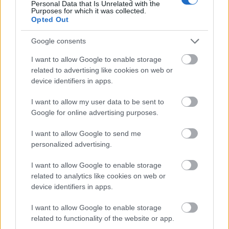
Personal Data that Is Unrelated with the
Purposes for which it was collected.
Opted Out
Google consents
I want to allow Google to enable storage
Tízperces trükkök - Valentin-napi
related to advertising like cookies on web or
device identifiers in apps.
különkiadás bármikor
felhasználható ötletekkel
I want to allow my user data to be sent to
Google for online advertising purposes.
andy_cube
•
2022. február 14.
0
I want to allow Google to send me
personalized advertising.
I want to allow Google to enable storage
related to analytics like cookies on web or
device identifiers in apps.
I want to allow Google to enable storage
related to functionality of the website or app.