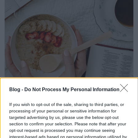
Tízperces trükkök - Az instant
Blog -
Do Not Process My Personal Information
zabkása
Korábbi cikkünk ráncfelvarrva
If you wish to opt-out of the sale, sharing to third parties, or
boros_tyan
•
2022. május 05.
0
processing of your personal or sensitive information for
targeted advertising by us, please use the below opt-out
section to confirm your selection. Please note that after your
opt-out request is processed you may continue seeing
interest-based ads based on personal information utilized by