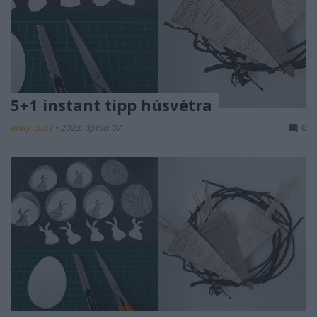
5+1 instant tipp húsvétra
andy_cube
•
2023. április 07.
0