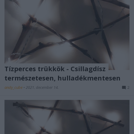
Tízperces trükkök - Csillagdísz
természetesen, hulladékmentesen
andy_cube
•
2021. december 14.
2