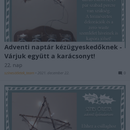
Adventi naptár kézügyeskedőknek -
Várjuk együtt a karácsonyt!
22. nap
színesötletek_team
•
2021. december 22.
0