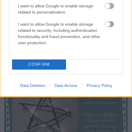
I want to allow Google to enable storage
related to personalization.
Az angolszász országokból a szerelmesek
ünnepeként világszerte elterjedt Valentin-, azaz
I want to allow Google to enable storage
Bálint-nap a Halloween mellett az egyik
related to security, including authentication
legmegosztóbb ...
functionality and fraud prevention, and other
user protection.
CONFIRM
Data Deletion
Data Access
Privacy Policy