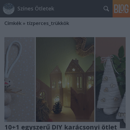
Színes Ötletek
Címkék
»
tízperces_trükkök
10+1 egyszerű DIY karácsonyi ötlet