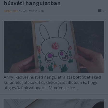
húsvéti hangulatban
andy_cube
•
2023. március 16.
0
Annyi kedves húsvéti hangulatra szabott ötlet akad
különféle játékokat és dekorációt illetően is, hogy
alig győzünk válogatni. Mindenesetre ...