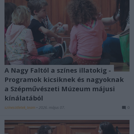
A Nagy Faltól a színes illatokig -
Programok kicsiknek és nagyoknak
a Szépművészeti Múzeum májusi
kínálatából
színesötletek_team
•
2026. május 07.
0