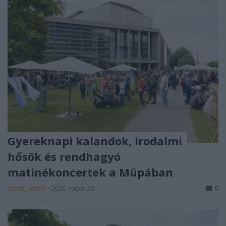
Gyereknapi kalandok, irodalmi
hősök és rendhagyó
matinékoncertek a Müpában
színes_ötletek
•
2026. május 28.
0