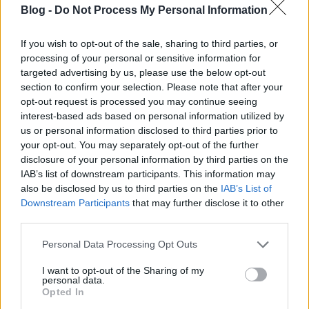
Blog -
Do Not Process My Personal Information
If you wish to opt-out of the sale, sharing to third parties, or
processing of your personal or sensitive information for
targeted advertising by us, please use the below opt-out
Kalandok a Dunakanyarban
section to confirm your selection. Please note that after your
opt-out request is processed you may continue seeing
kicsiknek és nagyoknak – A VéNégy
interest-based ads based on personal information utilized by
Fesztivál családi és kreatív
us or personal information disclosed to third parties prior to
your opt-out. You may separately opt-out of the further
programjait ajánljuk
disclosure of your personal information by third parties on the
IAB’s list of downstream participants. This information may
színes_ötletek
•
2026. június 24.
0
also be disclosed by us to third parties on the
IAB’s List of
Downstream Participants
that may further disclose it to other
third parties.
Please note that this website/app uses one or more Google
Personal Data Processing Opt Outs
services and may gather and store information including but
not limited to your visit or usage behaviour. You may click to
I want to opt-out of the Sharing of my
personal data.
grant or deny consent to Google and its third-party tags to
Opted In
use your data for below specified purposes in below Google