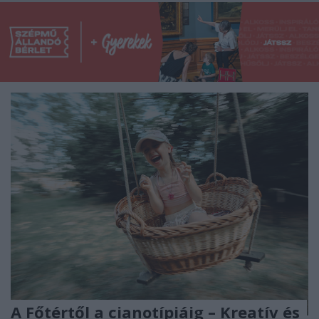
A Főtértől a cianotípiáig – Kreatív és