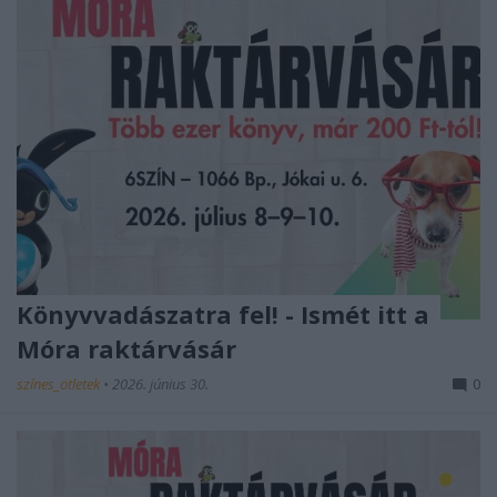
Könyvvadászatra fel! - Ismét itt a
Móra raktárvásár
színes_ötletek
•
2026. június 30.
0