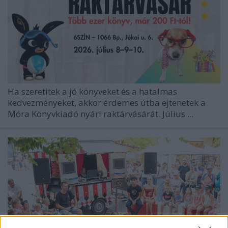
Ha szeretitek a jó könyveket és a hatalmas
kedvezményeket, akkor érdemes útba ejtenetek a
Móra Könyvkiadó
nyári raktárvásárát. Július ...