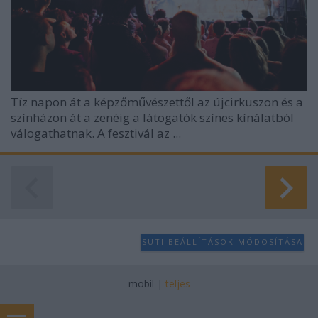
Tíz napon át a képzőművészettől az újcirkuszon és a
színházon át a zenéig a látogatók színes kínálatból
válogathatnak. A fesztivál az ...
SÜTI BEÁLLÍTÁSOK MÓDOSÍTÁSA
mobil
|
teljes