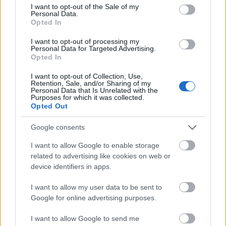
consent section.
I want to opt-out of the Sale of my
Personal Data.
Opted In
Amikor beköszönt a nyár, mindannyian keressük
I want to opt-out of processing my
Personal Data for Targeted Advertising.
azokat a lehetőségeket, ahol a család minden tagja –
Opted In
a legkisebbektől a szülőkön át a ...
I want to opt-out of Collection, Use,
Retention, Sale, and/or Sharing of my
Personal Data that Is Unrelated with the
Purposes for which it was collected.
Opted Out
Google consents
I want to allow Google to enable storage
related to advertising like cookies on web or
device identifiers in apps.
I want to allow my user data to be sent to
Google for online advertising purposes.
I want to allow Google to send me