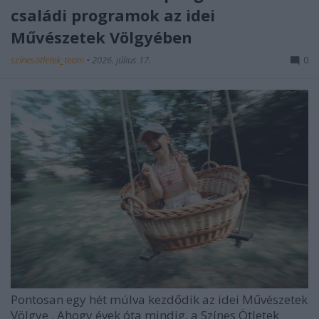
családi programok az idei
Művészetek Völgyében
színesötletek_team
•
2026. július 17.
0
Pontosan egy hét múlva kezdődik az idei
Művészetek
Völgye
. Ahogy évek óta mindig, a Színes Ötletek