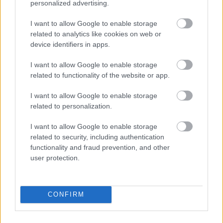
personalized advertising.
Az alkotás kulisszái – Múzeumok
I want to allow Google to enable storage
Éjszakája a Képzőn
related to analytics like cookies on web or
device identifiers in apps.
színes_ötletek
•
2026. június 16.
0
I want to allow Google to enable storage
related to functionality of the website or app.
I want to allow Google to enable storage
related to personalization.
I want to allow Google to enable storage
related to security, including authentication
functionality and fraud prevention, and other
user protection.
CONFIRM
A Magyar Képzőművészeti Egyetem ismét megnyitja