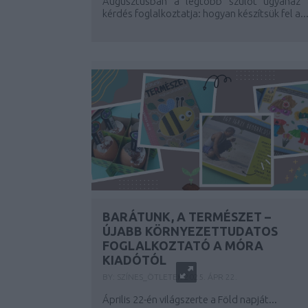
Augusztusban a legtöbb szülőt ugyanaz 
kérdés foglalkoztatja: hogyan készítsük fel a..
BARÁTUNK, A TERMÉSZET –
ÚJABB KÖRNYEZETTUDATOS
FOGLALKOZTATÓ A MÓRA
KIADÓTÓL
BY:
SZÍNES_ÖTLETEK
2025. ÁPR 22.
Április 22-én világszerte a Föld napját...