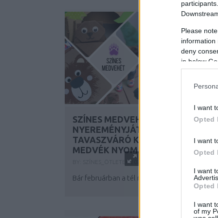
participants
Downstream 
Please note
information 
deny consent
in below Go
Persona
I want t
SZÍNES MEDVEHÉT
Opted 
NYEREMÉNYJÁTÉKKAL -
TAVASZVÁRÓ KALANDOK A
I want t
MEDVÉK NYOMÁBAN
Opted 
BY:
SZÍNES_ÖTLETEK
2025. JAN 30.
I want 
Advertis
Bár februárban a tél még meg-megmutatja...
Opted 
I want t
of my P
was col