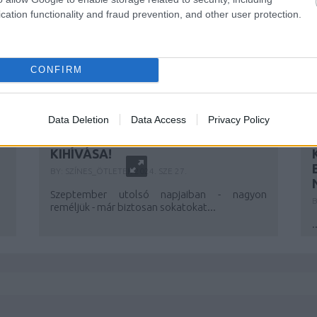
cation functionality and fraud prevention, and other user protection.
CONFIRM
Data Deletion
Data Access
Privacy Policy
SZÍNES INKTOBER 2024 - ÚJRA ITT
AZ ÉV LEGNAGYOBB RAJZOS
KIHÍVÁSA!
BY:
SZÍNES_ÖTLETEK
2024. SZE 27.
Szeptember utolsó napjaiban - nagyon
B
reméljük - már biztosan sokatokat...
.