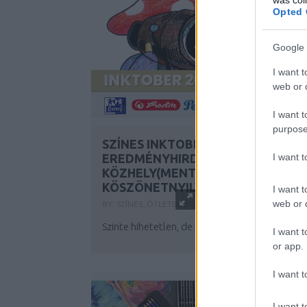
Opted 
Google 
I want t
web or d
I want t
purpose
SZÍNES INKTOBER 2024 –
I want 
EREDMÉNYHIRDETÉS ÉS
KÖZHELY(MENT)ES
KÖSZÖNETNYILVÁNÍTÁSOK
I want t
web or d
BY:
SZÍNES_ÖTLETEK
2024. NOV 08.
Szinte hihetetlen, de idén már a harmadik
Szí..
I want t
or app.
I want t
I want t