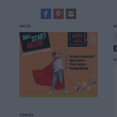
AKCIÓ
K
P
CÍMKÉK