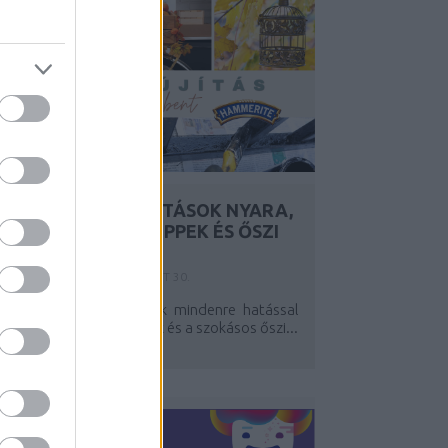
MEGKÉSETT FELÚJÍTÁSOK NYARA,
AVAGY HASZNOS TIPPEK ÉS ŐSZI
NYEREMÉNYJÁTÉK
Y:
SZÍNES_ÖTLETEK
2024. OKT 30.
Az enyhe ősz bizony sok mindenre hatással
an, így a kerti munkálatok és a szokásos őszi...