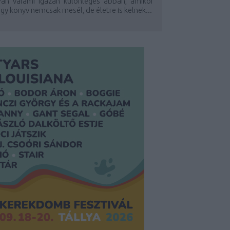
Van valami igazán különleges abban, amikor
gy könyv nemcsak mesél, de életre is kelnek...