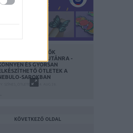
VIDÁM KÖNYVJELZŐK
NYÁRUTÓRA ÉS AZUTÁNRA -
KÖNNYEN ÉS GYORSAN
ELKÉSZÍTHETŐ ÖTLETEK A
NEBULO-SAROKBAN
Y:
SZÍNES_ÖTLETEK
2024. AUG 26.
..
KÖVETKEZŐ OLDAL