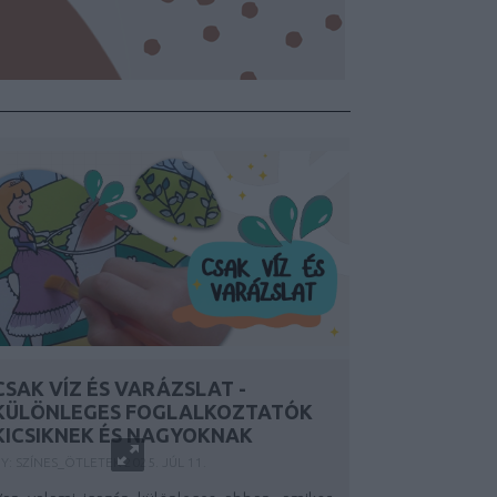
CSAK VÍZ ÉS VARÁZSLAT -
KÜLÖNLEGES FOGLALKOZTATÓK
KICSIKNEK ÉS NAGYOKNAK
Y:
SZÍNES_ÖTLETEK
2025. JÚL 11.