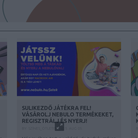
SULIKEZDŐ JÁTÉKRA FEL!
VÁSÁROLJ NEBULO TERMÉKEKET,
REGISZTRÁLJ ÉS NYERJ!
BY:
SZÍNES_ÖTLETEK
2025. AUG 05.
B