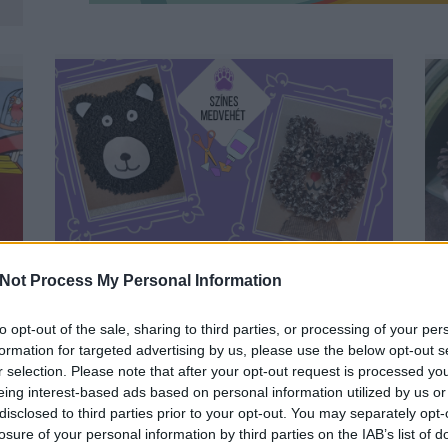
MÉG TART A SZÍNES MEDVEHÉT! -
Not Process My Personal Information
INSPIRÁCIÓ A PÁLYÁZÓK
ALKOTÁSAIBÓL
to opt-out of the sale, sharing to third parties, or processing of your per
BY:
SZÍNES_ÖTLETEK
2025. FEB 12.
B
formation for targeted advertising by us, please use the below opt-out s
r selection. Please note that after your opt-out request is processed y
t
Bár már tíz nap eltelt, mióta a medve előbújt a
eing interest-based ads based on personal information utilized by us or
barlangjából, hogy meglesse, mikor érkezik a...
e
disclosed to third parties prior to your opt-out. You may separately opt-
losure of your personal information by third parties on the IAB’s list of