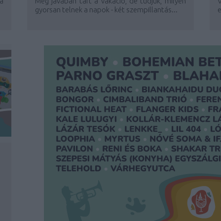
a
Még javában tart a vakáció, de tudjuk, milyen
.
gyorsan telnek a napok - két szempillantás...
e