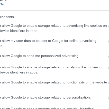
Out
consents
o allow Google to enable storage related to advertising like cookies on
evice identifiers in apps.
o allow my user data to be sent to Google for online advertising
s.
SEMMI KOMOLY - NYERJ PÁROS
to allow Google to send me personalized advertising.
BELÉPŐT A DANUBIA ZENEKAR
FORMABONTÓ
HANGVERSENYEIRE!
o allow Google to enable storage related to analytics like cookies on
B
evice identifiers in apps.
BY:
SZÍNES_ÖTLETEK
2024. NOV 06.
v
.
Október 6-án indult a
Danubia Zenekar
fo...
o allow Google to enable storage related to functionality of the website
o allow Google to enable storage related to personalization.
o allow Google to enable storage related to security, including