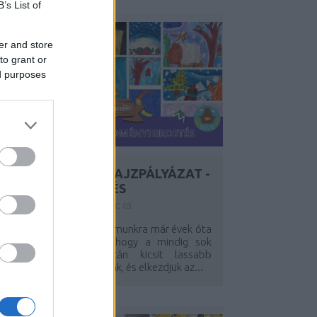
B’s List of
er and store
to grant or
ed purposes
ÜNNEPI ÖRÖMÖK RAJZPÁLYÁZAT -
EREDMÉNYHIRDETÉS
Y:
SZÍNES_ÖTLETEK
2024. DEC 03.
December első napjai számunkra már évek óta
egyet jelentenek azzal, hogy a mindig sok
teendőt hozó ősz után kicsit lassabb
ordulatszámra kapcsolunk, és elkezdjük az...