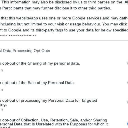
. This information may also be disclosed by us to third parties on the
IA
Participants
that may further disclose it to other third parties.
 that this website/app uses one or more Google services and may gath
including but not limited to your visit or usage behaviour. You may click 
 to Google and its third-party tags to use your data for below specifi
ogle consent section.
l Data Processing Opt Outs
o opt-out of the Sharing of my personal data.
FESS OKOSAN! ISMERD MEG A
In
DULUX VISUALIZER APPLIKÁCIÓT
ÉS NYERJ FESTÉKEKET!
o opt-out of the Sale of my Personal Data.
B
In
BY:
SZÍNES_ÖTLETEK
2024. DEC 16.
Otthonunk színeinek megváltoztatása
to opt-out of processing my Personal Data for Targeted
izgalmas feladat, de egyben hatalmas...
ing.
f
In
o opt-out of Collection, Use, Retention, Sale, and/or Sharing
ersonal Data that Is Unrelated with the Purposes for which it
lected.