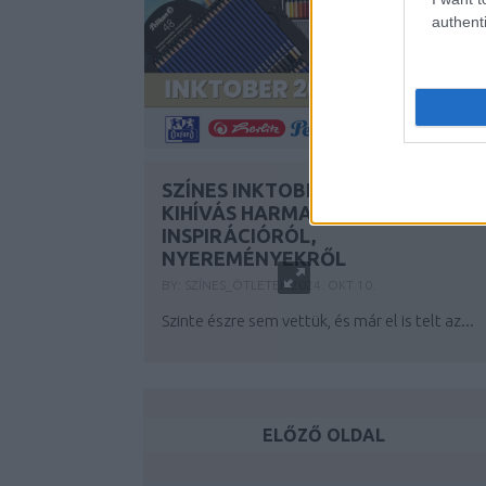
authenti
SZÍNES INKTOBER 2024 - TÚL A
KIHÍVÁS HARMADÁN
INSPIRÁCIÓRÓL,
NYEREMÉNYEKRŐL
BY:
SZÍNES_ÖTLETEK
2024. OKT 10.
Szinte észre sem vettük, és már el is telt az...
ELŐZŐ OLDAL