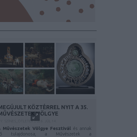
MEGÚJULT KÖZTÉRREL NYIT A 35.
MŰVÉSZETEK VÖLGYE
Y:
SZÍNES_ÖTLETEK
2026. JÚL 14.
A
Művészetek Völgye Fesztivál
és annak
fő tulajdonosa, a Művészetek a