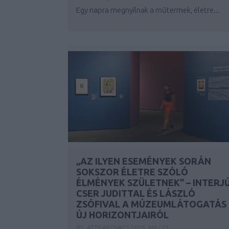
Egy napra megnyílnak a műtermek, életre...
„AZ ILYEN ESEMÉNYEK SORÁN
SOKSZOR ÉLETRE SZÓLÓ
ÉLMÉNYEK SZÜLETNEK” – INTERJ
CSER JUDITTAL ÉS LÁSZLÓ
ZSÓFIVAL A MÚZEUMLÁTOGATÁS
ÚJ HORIZONTJAIRÓL
BY:
ATTILAKOVACS
2026. MÁJ 21.