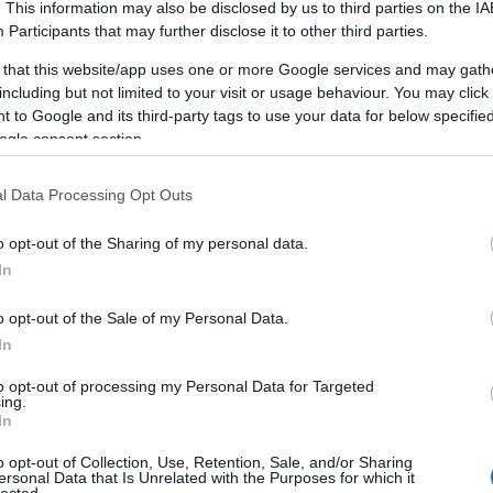
. This information may also be disclosed by us to third parties on the
IA
Participants
that may further disclose it to other third parties.
 that this website/app uses one or more Google services and may gath
including but not limited to your visit or usage behaviour. You may click 
 to Google and its third-party tags to use your data for below specifi
ogle consent section.
l Data Processing Opt Outs
o opt-out of the Sharing of my personal data.
JÚLIUS 15 ÉS 18 KÖZÖTT ISMÉT
In
DÉRYNÉ FESZTIVÁL
SÁTORALJAÚJHELYEN
o opt-out of the Sale of my Personal Data.
In
BY:
SZÍNES_ÖTLETEK
2026. MÁR 12.
B
Színház, zene és közösségi együttlét finom
?
to opt-out of processing my Personal Data for Targeted
borok társaságában a festői Zemplénben.
A
.
ing.
Július 15. és 18. között immár hatodik...
m
In
o opt-out of Collection, Use, Retention, Sale, and/or Sharing
ersonal Data that Is Unrelated with the Purposes for which it
lected.