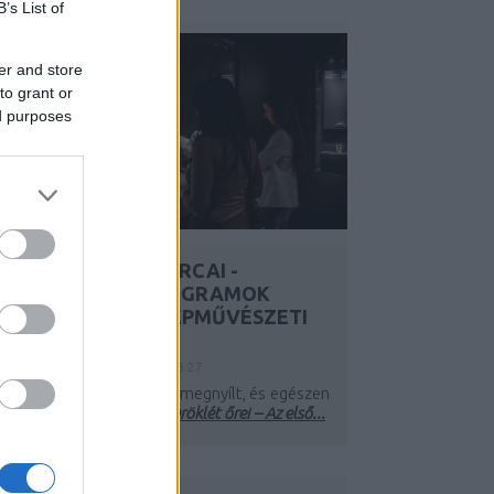
B’s List of
er and store
to grant or
ed purposes
A KÍNAI KULTÚRA ARCAI -
FORMABONTÓ PROGRAMOK
MÁRCIUSBAN A SZÉPMŰVÉSZETI
MÚZEUMBAN
Y:
SZÍNES_ÖTLETEK
2026. FEB 27.
 tavaly november végén megnyílt, és egészen
ájus 25-ig látogatható
Öröklét őrei – Az első...