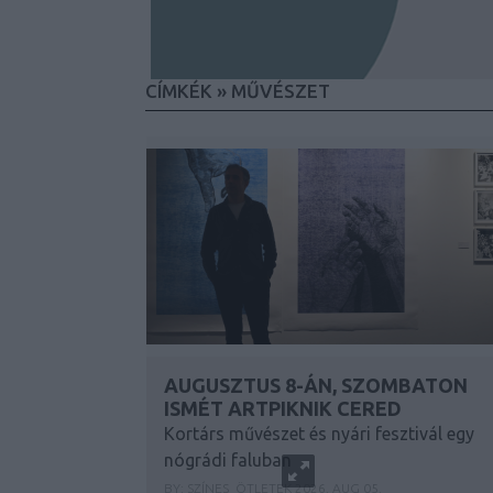
CÍMKÉK
»
MŰVÉSZET
AUGUSZTUS 8-ÁN, SZOMBATON
ISMÉT ARTPIKNIK CERED
Kortárs művészet és nyári fesztivál egy
nógrádi faluban
BY:
SZÍNES_ÖTLETEK
2026. AUG 05.