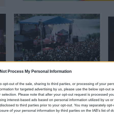
A MŰVÉSZETEK VÖLGYÉBE
Not Process My Personal Information
KÖLTÖZIK A BÁNKITÓ FESZTIVÁL
BY:
SZÍNES_ÖTLETEK
2026. ÁPR 28.
to opt-out of the sale, sharing to third parties, or processing of your per
Az idén 35. jubileumát ünneplő
Művészetek
formation for targeted advertising by us, please use the below opt-out s
Völgye
egy különleges hírrel készült az idei
z
r selection. Please note that after your opt-out request is processed y
B
évre. A tavaly véget ért
Bánkitó Fesztivál
a
eing interest-based ads based on personal information utilized by us or
S
2026-ban Kapolcsra költözik július 24. és...
.
disclosed to third parties prior to your opt-out. You may separately opt-
losure of your personal information by third parties on the IAB’s list of