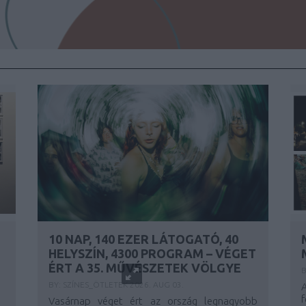
10 NAP, 140 EZER LÁTOGATÓ, 40
HELYSZÍN, 4300 PROGRAM – VÉGET
ÉRT A 35. MŰVÉSZETEK VÖLGYE
B
BY:
SZÍNES_ÖTLETEK
2026. AUG 03.
Vasárnap véget ért az ország legnagyobb