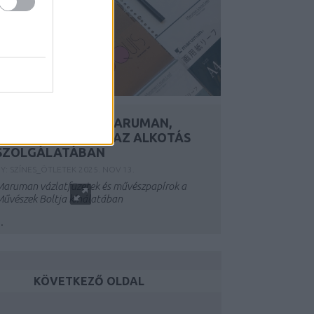
LAPRÓL LAPRA – MARUMAN,
JAPÁN PRECIZITÁS AZ ALKOTÁS
SZOLGÁLATÁBAN
Y:
SZÍNES_ÖTLETEK
2025. NOV 13.
aruman vázlatfüzetek és művészpapírok a
űvészek Boltja kínálatában
..
KÖVETKEZŐ OLDAL