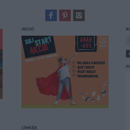
AKCIÓ
K
P
CÍMKÉK