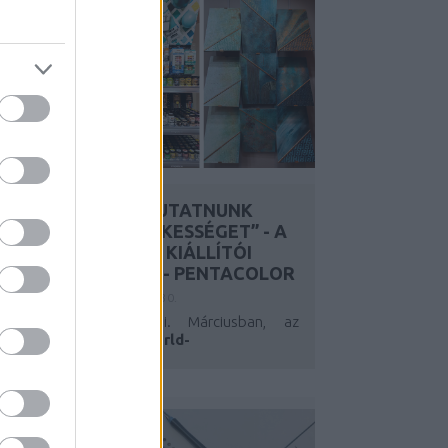
„MINDEN ÉVBEN MUTATNUNK
KELL VALAMI ÉRDEKESSÉGET” - A
MESSE FRANKFURT KIÁLLÍTÓI
SZEMMEL – 1. RÉSZ - PENTACOLOR
Y:
ATTILAKOVACS
2026. JAN 30.
Nem szeretek tartozni. Márciusban, az
Ambiente-Christmasworld-
Creativeworld...