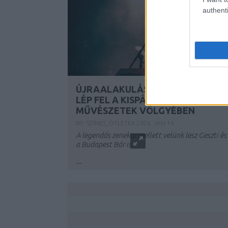
authenti
ÚJRAALAKULÁSA ÓTA ELŐSZÖR
LÉP FEL A KISPÁL ÉS A BORZ A
MŰVÉSZETEK VÖLGYÉBEN
BY:
SZÍNES_ÖTLETEK
2026. JAN 14.
A legendás zenekar mellett velünk lesz Geszti és
a Budapest Bár is
...