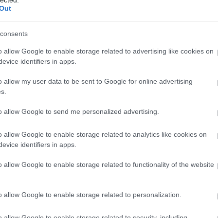
Out
consents
o allow Google to enable storage related to advertising like cookies on
evice identifiers in apps.
o allow my user data to be sent to Google for online advertising
s.
ÚJABB NEVEKKEL BŐVÜLT A
to allow Google to send me personalized advertising.
KEREKDOMB FESZTIVÁL
PROGRAMJA
A korábban bejelentett fellépők mellé
o allow Google to enable storage related to analytics like cookies on
evice identifiers in apps.
érkezik a Blahalouisiana, a Ferenczi
B
György és a Rackajam, a Cimbaliband...
o allow Google to enable storage related to functionality of the website
.
o allow Google to enable storage related to personalization.
o allow Google to enable storage related to security, including