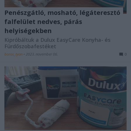
Penészgátló, mosható, légáteresztó
falfelület nedves, párás
helyiségekben
Kipróbáltuk a Dulux EasyCare Konyha- és
Fürdőszobafestéket
boros_tyan
•
2023. november 06.
0