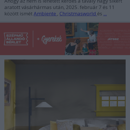
Ahogy az nem is lehetett kérdés a tavaly nagy sikert
aratott vásárhármas után, 2025. február 7 és 11
között ismét
Ambiente
,
Christmasworld
és
...