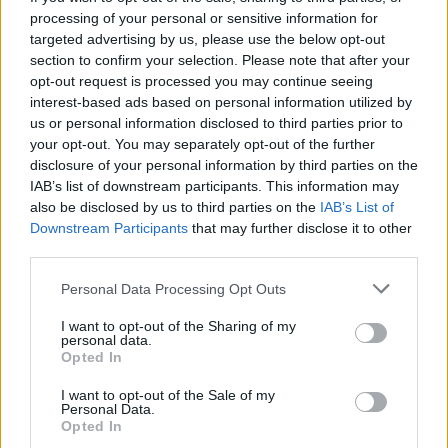
processing of your personal or sensitive information for
targeted advertising by us, please use the below opt-out
section to confirm your selection. Please note that after your
opt-out request is processed you may continue seeing
interest-based ads based on personal information utilized by
us or personal information disclosed to third parties prior to
your opt-out. You may separately opt-out of the further
disclosure of your personal information by third parties on the
IAB’s list of downstream participants. This information may
also be disclosed by us to third parties on the
IAB’s List of
Downstream Participants
that may further disclose it to other
third parties.
Egyszerű varázslat: bútorfestés
Please note that this website/app uses one or more Google
Personal Data Processing Opt Outs
három lépésben!
services and may gather and store information including but
not limited to your visit or usage behaviour. You may click to
I want to opt-out of the Sharing of my
színes_ötletek
•
2024. április 26.
0
personal data.
grant or deny consent to Google and its third-party tags to
Opted In
use your data for below specified purposes in below Google
consent section.
I want to opt-out of the Sale of my
Personal Data.
Opted In