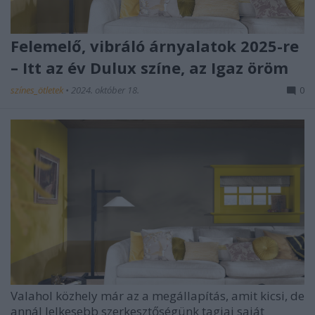
Felemelő, vibráló árnyalatok 2025-re
– Itt az év Dulux színe, az Igaz öröm
színes_ötletek
•
2024. október 18.
0
Valahol közhely már az a megállapítás, amit kicsi, de
annál lelkesebb szerkesztőségünk tagjai saját