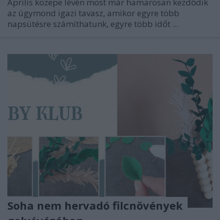
Április közepe lévén most már hamarosan kezdődik
az úgymond igazi tavasz, amikor egyre több
napsütésre számíthatunk, egyre több időt ...
Soha nem hervadó filcnövények