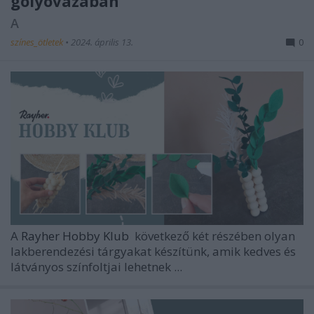
golyóvázában
A
színes_ötletek
•
2024. április 13.
0
A
Rayher Hobby Klub
következő két részében olyan
lakberendezési tárgyakat készítünk, amik kedves és
látványos színfoltjai lehetnek ...