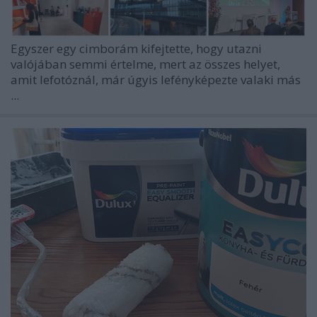
Egyszer egy cimborám kifejtette, hogy utazni
valójában semmi értelme, mert az összes helyet,
amit lefotóznál, már úgyis lefényképezte valaki más
...