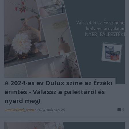
A 2024-es év Dulux színe az Érzéki
érintés - Válassz a palettáról és
nyerd meg!
színesötletek_team
•
2024. március 25.
2