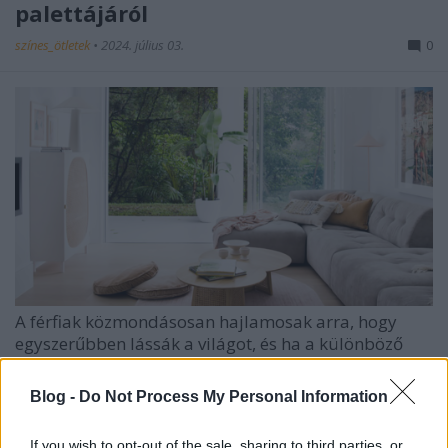
palettájáról
színes_ötletek
•
2024. július 03.
0
A férfiak közmondásosan hajlamosak arra, hogy
egyszerűbben lássák a világot, és ha a különböző
színek kerülnek szóba, se szeri se száma ...
Blog -
Do Not Process My Personal Information
If you wish to opt-out of the sale, sharing to third parties, or