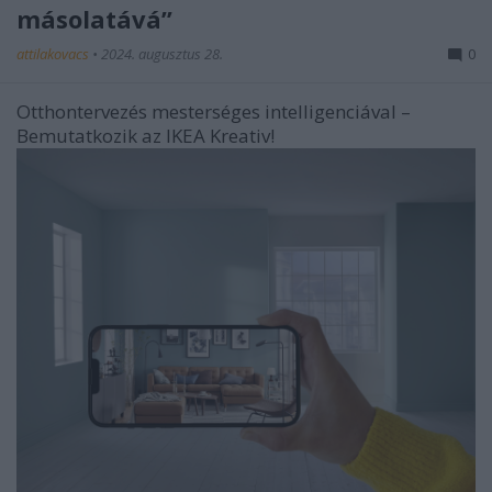
másolatává”
attilakovacs
•
2024. augusztus 28.
0
Otthontervezés mesterséges intelligenciával –
Bemutatkozik az IKEA Kreativ!