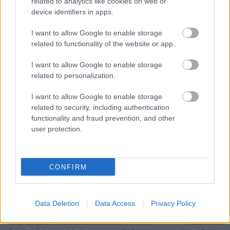
related to analytics like cookies on web or
device identifiers in apps.
I want to allow Google to enable storage
related to functionality of the website or app.
Szezonnyitó bútorápolás könnyen és
I want to allow Google to enable storage
gyorsan
related to personalization.
színes_ötletek
•
2024. április 19.
0
I want to allow Google to enable storage
related to security, including authentication
functionality and fraud prevention, and other
user protection.
CONFIRM
Data Deletion
Data Access
Privacy Policy