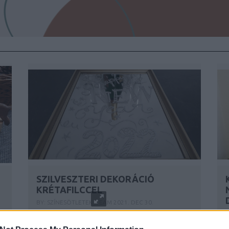
SZILVESZTERI DEKORÁCIÓ
KRÉTAFILCCEL
BY:
SZÍNESÖTLETEK_TEAM
2021. DEC 30.
B
A krétatábla sikere nyár óta töretlen nálunk,
így nemcsak a karácsonyi, de a szilveszteri