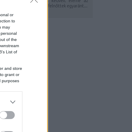
A krétatábla divatos és kedvelt eleme az
tthonoknak, gyerekek és felnőttek egyaránt...
sonal or
ection to
ou may
 personal
out of the
 downstream
B’s List of
er and store
to grant or
ed purposes