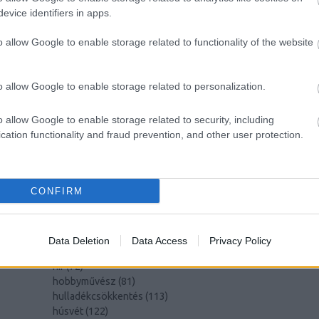
evice identifiers in apps.
CÍMKÉK
o allow Google to enable storage related to functionality of the website
advent
(
144
)
akzo nobel
(
74
)
o allow Google to enable storage related to personalization.
art export
(
82
)
,
csináld magad
(
601
)
dekoráció
(
383
)
s
o allow Google to enable storage related to security, including
DIY
(
303
)
cation functionality and fraud prevention, and other user protection.
diy
(
383
)
fenntarthatóság
(
71
)
án
festés
(
174
)
CONFIRM
fesztivál
(
70
)
fonal
(
73
)
gyerekekkel készíthető
(
180
)
gyerekeknek
(
162
)
Data Deletion
Data Access
Privacy Policy
gyerekjáték
(
73
)
hír
(
72
)
hobbyművész
(
81
)
hulladékcsökkentés
(
113
)
húsvét
(
122
)