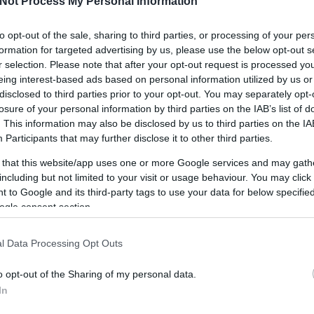
Not Process My Personal Information
készülődés során is fontos szerephez jutott ez
o
a gyerekek és felnőttek számára egyaránt...
to opt-out of the sale, sharing to third parties, or processing of your per
formation for targeted advertising by us, please use the below opt-out s
r selection. Please note that after your opt-out request is processed y
eing interest-based ads based on personal information utilized by us or
disclosed to third parties prior to your opt-out. You may separately opt-
losure of your personal information by third parties on the IAB’s list of
. This information may also be disclosed by us to third parties on the
IA
Participants
that may further disclose it to other third parties.
 that this website/app uses one or more Google services and may gath
including but not limited to your visit or usage behaviour. You may click 
 to Google and its third-party tags to use your data for below specifi
ogle consent section.
l Data Processing Opt Outs
o opt-out of the Sharing of my personal data.
In