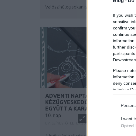
Blog -
Do 
Valószínűleg sokan ismerjük azt az érzést...
If you wish 
sensitive in
confirm you
continue se
information 
further disc
participants
Downstream 
Please note
information 
deny consent
in below Go
ADVENTI NAPTÁR
KÉZÜGYESKEDŐKNEK - VÁRJUK
Persona
EGYÜTT A KARÁCSONYT!
10. nap
I want t
BY:
SZÍNES_ÖTLETEK
2021. DEC 10.
Opted 
A krétatábla divatos és kedvelt eleme az...