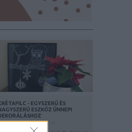
KRÉTAFILC - EGYSZERŰ ÉS
NAGYSZERŰ ESZKÖZ ÜNNEPI
DEKORÁLÁSHOZ
Y:
SZÍNES_ÖTLETEK
2021. DEC 16.