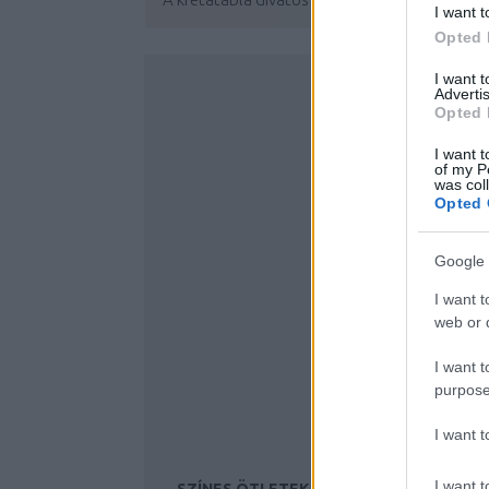
I want t
Opted 
I want 
Advertis
Opted 
I want t
of my P
was col
Opted 
Google 
I want t
web or d
I want t
purpose
I want 
I want t