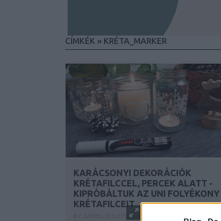
CÍMKÉK
»
KRÉTA_MARKER
KARÁCSONYI DEKORÁCIÓK
KRÉTAFILCCEL, PERCEK ALATT -
KIPRÓBÁLTUK AZ UNI FOLYÉKONY
KRÉTAFILCEIT
BY:
SZÍNES_ÖTLETEK
2024. DEC 17.