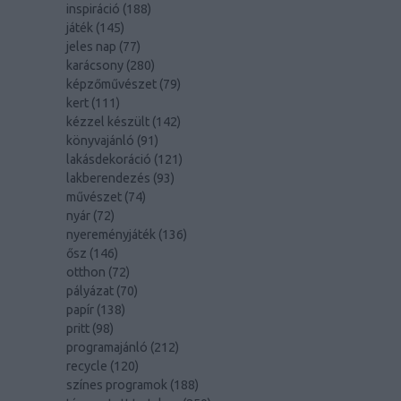
inspiráció
(
188
)
játék
(
145
)
jeles nap
(
77
)
karácsony
(
280
)
képzőművészet
(
79
)
kert
(
111
)
kézzel készült
(
142
)
könyvajánló
(
91
)
lakásdekoráció
(
121
)
lakberendezés
(
93
)
művészet
(
74
)
nyár
(
72
)
nyereményjáték
(
136
)
ősz
(
146
)
otthon
(
72
)
pályázat
(
70
)
papír
(
138
)
pritt
(
98
)
programajánló
(
212
)
recycle
(
120
)
színes programok
(
188
)