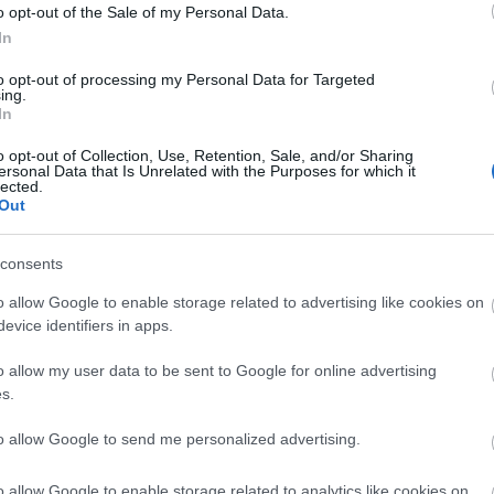
o opt-out of the Sale of my Personal Data.
In
to opt-out of processing my Personal Data for Targeted
ing.
In
o opt-out of Collection, Use, Retention, Sale, and/or Sharing
ersonal Data that Is Unrelated with the Purposes for which it
AKCIÓ
K
lected.
Out
consents
o allow Google to enable storage related to advertising like cookies on
P
evice identifiers in apps.
o allow my user data to be sent to Google for online advertising
s.
to allow Google to send me personalized advertising.
o allow Google to enable storage related to analytics like cookies on