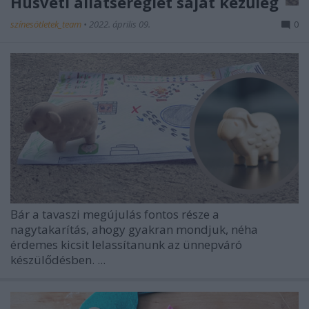
Húsvéti állatsereglet saját kezűleg
színesötletek_team
•
2022. április 09.
0
Bár a tavaszi megújulás fontos része a
nagytakarítás, ahogy gyakran mondjuk, néha
érdemes kicsit lelassítanunk az ünnepváró
készülődésben. ...