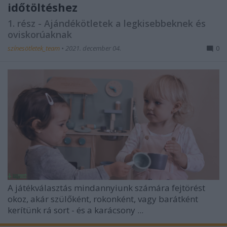
időtöltéshez
1. rész - Ajándékötletek a legkisebbeknek és
oviskorúaknak
színesötletek_team
•
2021. december 04.
0
A játékválasztás mindannyiunk számára fejtörést
okoz, akár szülőként, rokonként, vagy barátként
kerítünk rá sort - és a karácsony ...