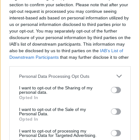
section to confirm your selection. Please note that after your
opt-out request is processed you may continue seeing
interest-based ads based on personal information utilized by
us or personal information disclosed to third parties prior to
your opt-out. You may separately opt-out of the further
Beköltöztetjük a kiskertet a
disclosure of your personal information by third parties on the
IAB’s list of downstream participants. This information may
gyerekszobába!
also be disclosed by us to third parties on the
IAB’s List of
Downstream Participants
that may further disclose it to other
színesötletek_team
•
2022. március 19.
0
third parties.
Please note that this website/app uses one or more Google
Personal Data Processing Opt Outs
services and may gather and store information including but
not limited to your visit or usage behaviour. You may click to
I want to opt-out of the Sharing of my
personal data.
grant or deny consent to Google and its third-party tags to
Opted In
use your data for below specified purposes in below Google
consent section.
I want to opt-out of the Sale of my
Personal Data.
Opted In
I want to opt-out of processing my
Personal Data for Targeted Advertising.