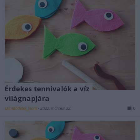
Érdekes tennivalók a víz
világnapjára
színesötletek_team
•
2022. március 22.
0