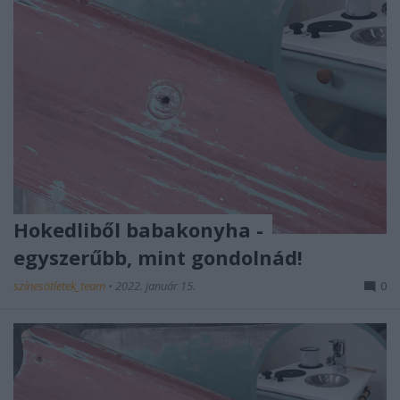
Hokedliből babakonyha -
egyszerűbb, mint gondolnád!
színesötletek_team
•
2022. január 15.
0