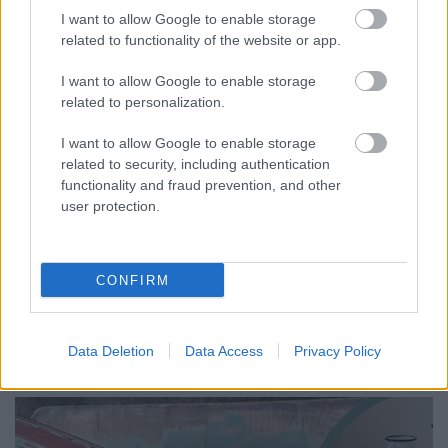
I want to allow Google to enable storage
színesötletek_team
•
2022. február 11.
0
related to functionality of the website or app.
I want to allow Google to enable storage
related to personalization.
I want to allow Google to enable storage
related to security, including authentication
functionality and fraud prevention, and other
user protection.
CONFIRM
A
Kicsivagyok Nagyleszekkel
közös DIY játékkészítő
sorozatunk első fejezetében az újrahasználat
szellemiségét követve egy
régi hokedlit ...
Data Deletion
Data Access
Privacy Policy