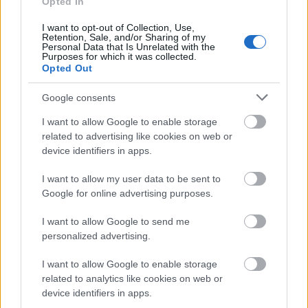
Opted In
Idén indult DIY játékkészítő sorozatunkban már
találkozhattatok régi hokedliből varázsolt
I want to opt-out of Collection, Use,
Retention, Sale, and/or Sharing of my
babakonyhával
, kábeldobból készített
...
Personal Data that Is Unrelated with the
Purposes for which it was collected.
Opted Out
Google consents
I want to allow Google to enable storage
related to advertising like cookies on web or
device identifiers in apps.
I want to allow my user data to be sent to
Google for online advertising purposes.
I want to allow Google to send me
personalized advertising.
I want to allow Google to enable storage
related to analytics like cookies on web or
Autópálya kábeldobból - Kreatív
device identifiers in apps.
ötletek a sebesség kedvelőinek