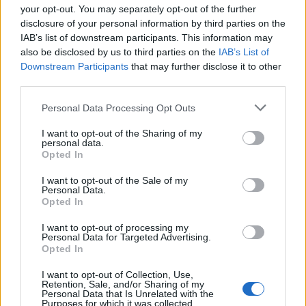
your opt-out. You may separately opt-out of the further
disclosure of your personal information by third parties on the
IAB’s list of downstream participants. This information may
Fahéjtól illatozó makramé
also be disclosed by us to third parties on the
IAB’s List of
Downstream Participants
that may further disclose it to other
karácsonyfadísz
third parties.
andy_cube
•
2025. december 20.
0
Please note that this website/app uses one or more Google
Personal Data Processing Opt Outs
services and may gather and store information including but
not limited to your visit or usage behaviour. You may click to
I want to opt-out of the Sharing of my
personal data.
grant or deny consent to Google and its third-party tags to
Opted In
use your data for below specified purposes in below Google
consent section.
I want to opt-out of the Sale of my
Personal Data.
Opted In
I want to opt-out of processing my
Personal Data for Targeted Advertising.
Opted In
I want to opt-out of Collection, Use,
Retention, Sale, and/or Sharing of my
Personal Data that Is Unrelated with the
Egyik kedvenc ünnepi makraménk ez az illatozó
Purposes for which it was collected.