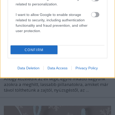
related to personalization.
színes_ötletek
•
2025. december 17.
0
I want to allow Google to enable storage
related to security, including authentication
functionality and fraud prevention, and other
user protection.
CONFIRM
Data Deletion
Data Access
Privacy Policy
Ahogy közeledik az év vége, egyre inkább vágyunk
azokra a meghitt, lassabb pillanatokra, amiket már
távol tölthetünk a zajtól, nyüzsgéstől, az ...