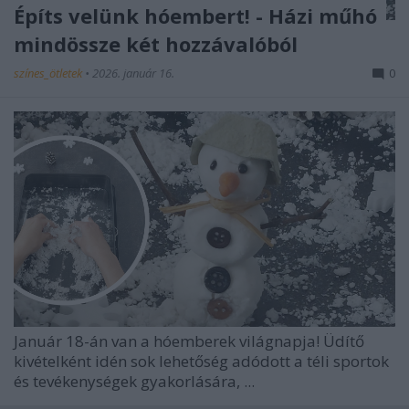
Építs velünk hóembert! - Házi műhó
mindössze két hozzávalóból
színes_ötletek
•
2026. január 16.
0
Január 18-án van a hóemberek világnapja! Üdítő
kivételként idén sok lehetőség adódott a téli sportok
és tevékenységek gyakorlására, ...