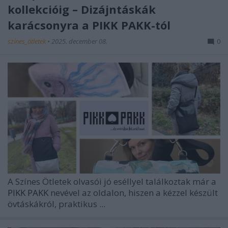
kollekcióig – Dizájntáskák
karácsonyra a PIKK PAKK-tól
színes_ötletek
•
2025. december 08.
0
A Színes Ötletek olvasói jó eséllyel találkoztak már a
PIKK PAKK
nevével az oldalon, hiszen a kézzel készült
övtáskákról, praktikus ...