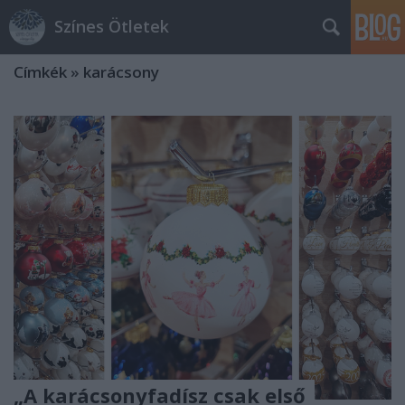
Színes Ötletek
Címkék
»
karácsony
„A karácsonyfadísz csak első