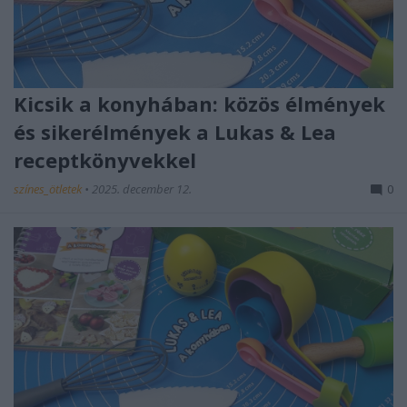
Kicsik a konyhában: közös élmények
és sikerélmények a Lukas & Lea
receptkönyvekkel
színes_ötletek
•
2025. december 12.
0