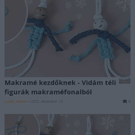
Makramé kezdőknek - Vidám téli
figurák makraméfonalból
színes_ötletek
•
2025. december 15.
0