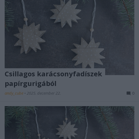
Csillagos karácsonyfadíszek
papírgurigából
andy_cube
•
2025. december 22.
0