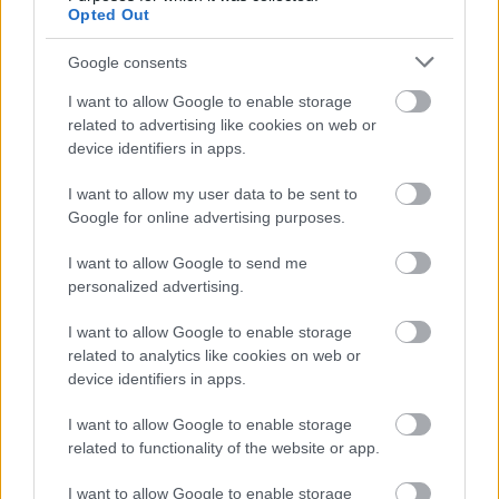
változat, mert amilyen szép, olyan egyszerű! A fán
Opted Out
épp olyan jól mutat, mint ajándékként, vagy a ...
Google consents
I want to allow Google to enable storage
related to advertising like cookies on web or
device identifiers in apps.
I want to allow my user data to be sent to
Google for online advertising purposes.
I want to allow Google to send me
personalized advertising.
I want to allow Google to enable storage
related to analytics like cookies on web or
device identifiers in apps.
Karácsonyi készülődés a Nebulo-
I want to allow Google to enable storage
related to functionality of the website or app.
sarokban - Három technika,
számtalan kreatív ötlet
I want to allow Google to enable storage