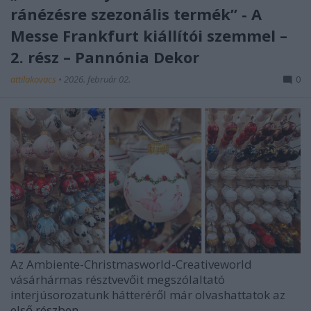
ránézésre szezonális termék” - A
Messe Frankfurt kiállítói szemmel –
2. rész – Pannónia Dekor
attilakovacs
•
2026. február 02.
0
Az
Ambiente-Christmasworld-Creativeworld
vásárhármas résztvevőit megszólaltató
interjúsorozatunk hátteréről már olvashattatok az
első részben
. ...