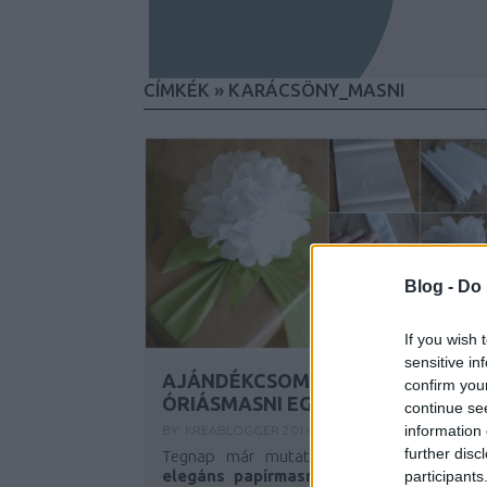
CÍMKÉK
»
KARÁCSÖNY_MASNI
Blog -
Do 
If you wish 
sensitive in
AJÁNDÉKCSOMAGOLÁS:
confirm you
ÓRIÁSMASNI EGYSZERŰEN
continue se
information 
BY:
KREABLOGGER
2014. DEC 12.
further disc
Tegnap már mutattam
egy gyönyörű é
elegáns papírmasnit
(sablon is jár hozzá!
participants