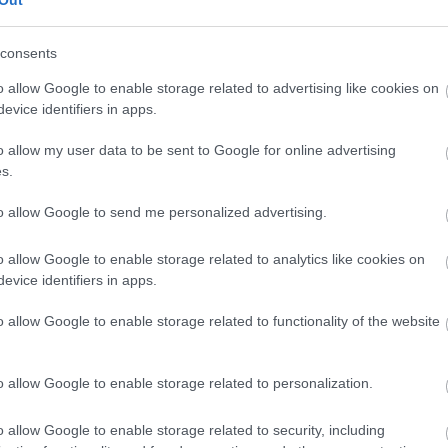
Out
consents
CÍMKÉK
o allow Google to enable storage related to advertising like cookies on
evice identifiers in apps.
advent
(
144
)
akzo nobel
(
74
)
o allow my user data to be sent to Google for online advertising
art export
(
82
)
s.
,
csináld magad
(
601
)
dekoráció
(
383
)
s
to allow Google to send me personalized advertising.
diy
(
383
)
DIY
(
303
)
o allow Google to enable storage related to analytics like cookies on
fenntarthatóság
(
71
)
án
evice identifiers in apps.
festés
(
174
)
fesztivál
(
70
)
o allow Google to enable storage related to functionality of the website
fonal
(
73
)
gyerekekkel készíthető
(
180
)
gyerekeknek
(
162
)
o allow Google to enable storage related to personalization.
gyerekjáték
(
73
)
hír
(
72
)
hobbyművész
(
81
)
o allow Google to enable storage related to security, including