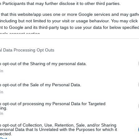
m
Participants
that may further disclose it to other third parties.
 that this website/app uses one or more Google services and may gath
including but not limited to your visit or usage behaviour. You may click 
 to Google and its third-party tags to use your data for below specifi
ogle consent section.
l Data Processing Opt Outs
AKCIÓ
K
o opt-out of the Sharing of my personal data.
In
o opt-out of the Sale of my Personal Data.
In
P
to opt-out of processing my Personal Data for Targeted
ing.
In
o opt-out of Collection, Use, Retention, Sale, and/or Sharing
ersonal Data that Is Unrelated with the Purposes for which it
lected.