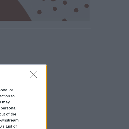
sonal or
ection to
ou may
 personal
out of the
 downstream
B’s List of