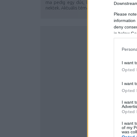
ma pedig egy dús, látványos masnit hozta
Downstream 
nektek. Aktuális téma, lassan-lassan már...
Please note
information 
deny consent
in below Go
Persona
I want t
Opted 
I want t
Opted 
I want 
Advertis
Opted 
I want t
of my P
was col