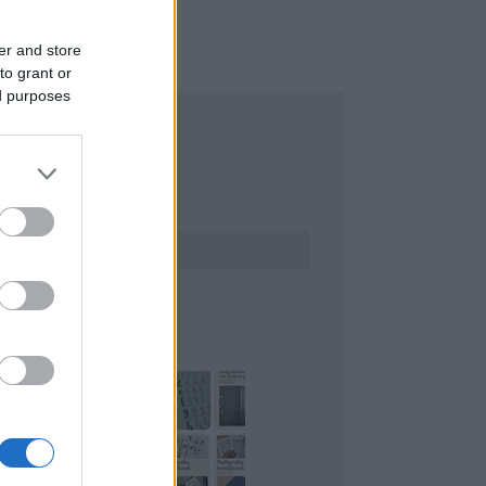
er and store
to grant or
ed purposes
ERESÉS
INTEREST