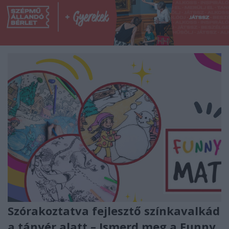
Szórakoztatva fejlesztő színkavalkád
a tányér alatt – Ismerd meg a Funny