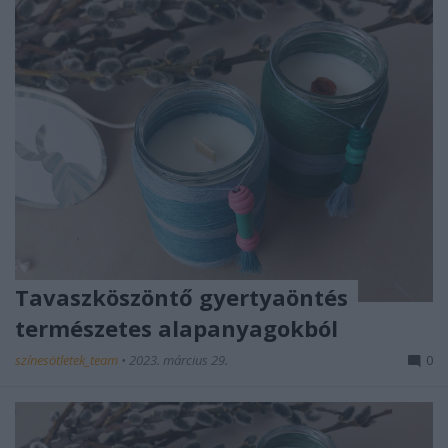
Tavaszköszöntő gyertyaöntés
természetes alapanyagokból
színesötletek_team
•
2023. március 29.
0