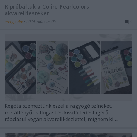
Kipróbáltuk a Coliro Pearlcolors
akvarellfestéket
andy_cube
•
2024. március 06.
0
Régóta szemeztünk ezzel a ragyogó színeket,
metálfényű csillogást és kiváló fedést ígérő,
ráadásul vegán akvarellkészlettel, mígnem ki ...