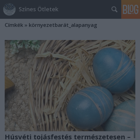
Színes Ötletek
Címkék
»
környezetbarát_alapanyag
Húsvéti tojásfestés természetesen –