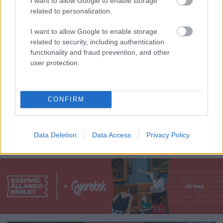
I want to allow Google to enable storage
related to personalization.
I want to allow Google to enable storage
related to security, including authentication
functionality and fraud prevention, and other
user protection.
CONFIRM
Akik rendszeresen olvasnak minket, már
találkozhattak ezzel a különleges és a kreatív, saját
kezűleg készített dekorációk és ajándéktárgyak ...
Data Deletion
Data Access
Privacy Policy