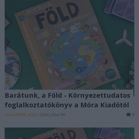
Barátunk, a Föld - Környezettudatos
foglalkoztatókönyv a Móra Kiadótól
színesötletek_team
•
2024. július 09.
0