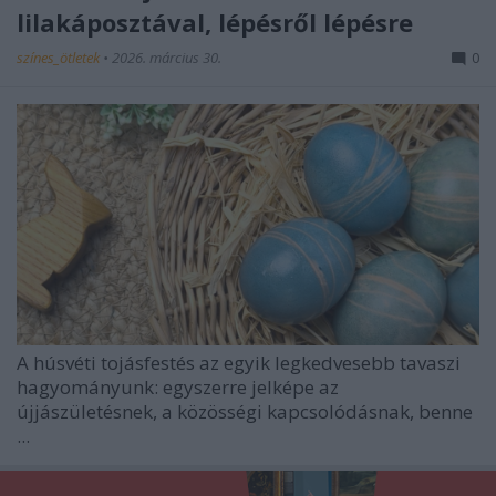
lilakáposztával, lépésről lépésre
színes_ötletek
•
2026. március 30.
0
A húsvéti tojásfestés az egyik legkedvesebb tavaszi
hagyományunk: egyszerre jelképe az
újjászületésnek, a közösségi kapcsolódásnak, benne
...