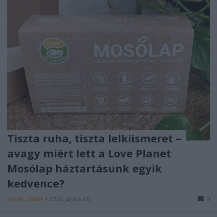
Tiszta ruha, tiszta lelkiismeret –
avagy miért lett a Love Planet
Mosólap háztartásunk egyik
kedvence?
színes_ötletek
•
2025. június 05.
0