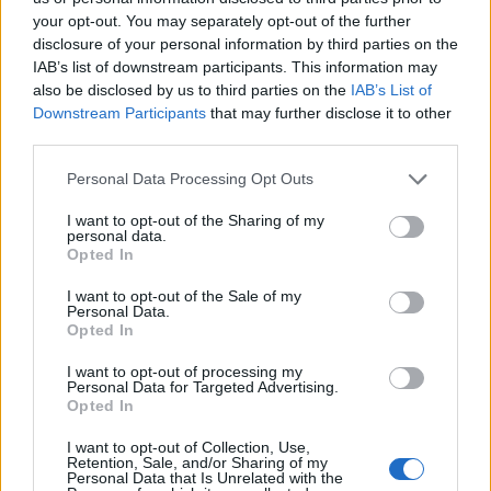
your opt-out. You may separately opt-out of the further
disclosure of your personal information by third parties on the
IAB’s list of downstream participants. This information may
Raysin öntvények a karácsonyi
also be disclosed by us to third parties on the
IAB’s List of
dekorációban
Downstream Participants
that may further disclose it to other
third parties.
színes_ötletek
•
2024. december 10.
0
Please note that this website/app uses one or more Google
Personal Data Processing Opt Outs
services and may gather and store information including but
not limited to your visit or usage behaviour. You may click to
I want to opt-out of the Sharing of my
personal data.
grant or deny consent to Google and its third-party tags to
Opted In
use your data for below specified purposes in below Google
consent section.
I want to opt-out of the Sale of my
Personal Data.
Opted In
I want to opt-out of processing my
Personal Data for Targeted Advertising.
Opted In
I want to opt-out of Collection, Use,
Néhány napja, a
Rayher Hobby Klub
előző
Retention, Sale, and/or Sharing of my
fejezetében
Raysin öntőporból készítettünk apró
Personal Data that Is Unrelated with the