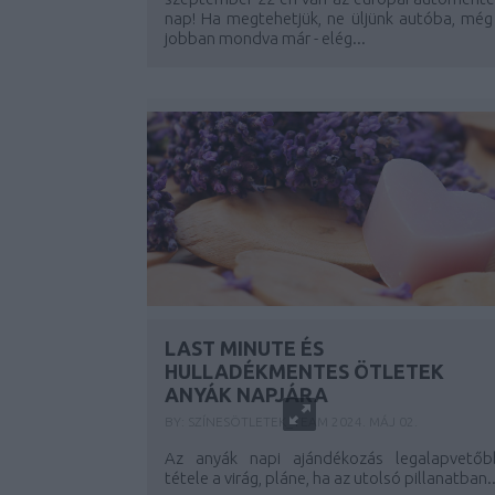
nap! Ha megtehetjük, ne üljünk autóba, még 
jobban mondva már - elég...
LAST MINUTE ÉS
HULLADÉKMENTES ÖTLETEK
ANYÁK NAPJÁRA
BY:
SZÍNESÖTLETEK_TEAM
2024. MÁJ 02.
Az anyák napi ajándékozás legalapvetőb
tétele a virág, pláne, ha az utolsó pillanatban..