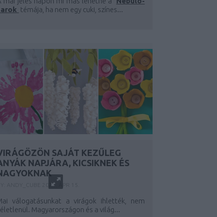
A mai jeles napon mi más lehetne a
Nebulo-
sarok
témája, ha nem egy cuki, színes...
VIRÁGÖZÖN SAJÁT KEZŰLEG
ANYÁK NAPJÁRA, KICSIKNEK ÉS
NAGYOKNAK
BY:
ANDY_CUBE
2024. ÁPR 15.
Mai válogatásunkat a virágok ihlették, nem
életlenül. Magyarországon és a világ...