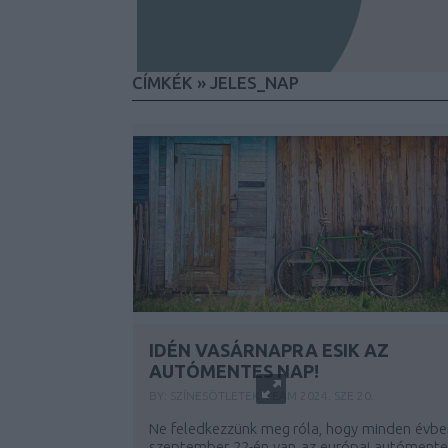
CÍMKÉK
»
JELES_NAP
IDÉN VASÁRNAPRA ESIK AZ
AUTÓMENTES NAP!
BY:
SZÍNESÖTLETEK_TEAM
2024. SZE 20.
Ne feledkezzünk meg róla, hogy minden évbe
szeptember 22-én van az európai autómente