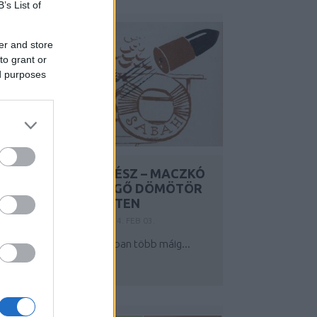
B’s List of
er and store
to grant or
ed purposes
HÍRES MEDVÉK, 2. RÉSZ – MACZKÓ
ÚR, AVAGY DÖRMÖGŐ DÖMÖTÖR
A SZÍNES MEDVEHÉTEN
Y:
SZÍNESÖTLETEK_TEAM
2024. FEB 03.
 magyar gyerekirodalomban több máig...