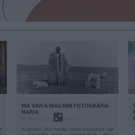
MA VAN A MAGYAR FOTOGRÁFIA
NAPJA
BY:
SZÍNES_ÖTLETEK
2024. AUG 29.
B
n
Augusztus 29-e minden évben különleges nap
s
a fotográfia hazai szerelmeseinek: ekkor