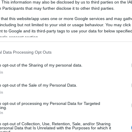
. This information may also be disclosed by us to third parties on the
IA
Participants
that may further disclose it to other third parties.
 that this website/app uses one or more Google services and may gath
including but not limited to your visit or usage behaviour. You may click 
 to Google and its third-party tags to use your data for below specifi
ogle consent section.
l Data Processing Opt Outs
o opt-out of the Sharing of my personal data.
PUHA SZÍVECSKÉK VALENTIN-
In
M
NAPRA, AVAGY NEMEZELÉS
SÜTIKISZÚRÓVAL
o opt-out of the Sale of my Personal Data.
In
BY:
SZÍNESÖTLETEK_TEAM
2024. FEB 12.
B
Ezekkel a könnyen elkészíthető, pihe-puha
A
to opt-out of processing my Personal Data for Targeted
gyapjú szívecskékkel díszíthetjük...
ing.
In
o opt-out of Collection, Use, Retention, Sale, and/or Sharing
ersonal Data that Is Unrelated with the Purposes for which it
lected.