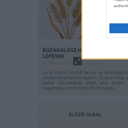
authenti
BÚZAKALÁSZ HÍMZÉSE LÉPÉSRŐL
LÉPÉSRE
BY:
SZÍNES_ÖTLETEK
2023. AUG 20.
Az új lisztből készült kenyér az államalapít
ünnepének jelképe is egyben, túl azon, hogy 
aratás időszakának végét jelzi, hiszen 
hagyomány szerint Szent István-napra...
ELŐZŐ OLDAL