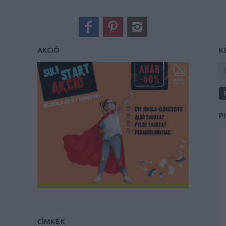
AKCIÓ
K
P
CÍMKÉK