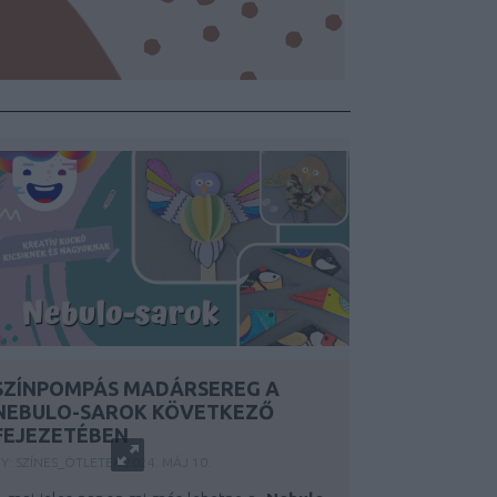
SZÍNPOMPÁS MADÁRSEREG A
NEBULO-SAROK KÖVETKEZŐ
FEJEZETÉBEN
Y:
SZÍNES_ÖTLETEK
2024. MÁJ 10.