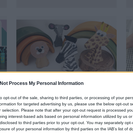
KÉSZÍTSÉTEK EL VELÜNK A
Not Process My Personal Information
KEDVENC VADÁLLATAITOKAT
TOJÁSTARTÓBÓL!
B
to opt-out of the sale, sharing to third parties, or processing of your per
BY:
SZÍNESÖTLETEK_TEAM
2024. MÁR 03.
formation for targeted advertising by us, please use the below opt-out s
M
r selection. Please note that after your opt-out request is processed y
Az ENSZ közgyűlése éppen tíz évvel ezelőtt,
eing interest-based ads based on personal information utilized by us or
t
2013-ban nyilvánította március harmadikát a...
disclosed to third parties prior to your opt-out. You may separately opt-
losure of your personal information by third parties on the IAB’s list of