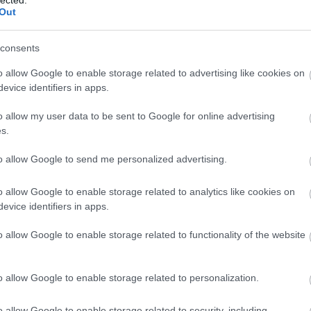
Out
consents
o allow Google to enable storage related to advertising like cookies on
evice identifiers in apps.
o allow my user data to be sent to Google for online advertising
s.
EGYSZERŰEN ELKÉSZÍTHETŐ
to allow Google to send me personalized advertising.
LÁMPÁSOK MÁRTON-NAPRA
BY:
SZÍNESÖTLETEK_TEAM
2023. NOV 06.
o allow Google to enable storage related to analytics like cookies on
a
Szent Márton temetésének emléknapján,
evice identifiers in apps.
k
november 11-én, főleg német és holland
a
városokban lámpás, fáklyás éjszakai
B
o allow Google to enable storage related to functionality of the website
i
körmeneteket tartanak, melyeken...
.
o allow Google to enable storage related to personalization.
o allow Google to enable storage related to security, including