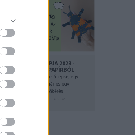
ÁLLATOK VILÁGNAPJA 2023 -
KREATÍV ÖTLETEK PAPÍRBÓL
Egy bármikor kézbe vehető lepke, egy
mozgatható temetőbogár és egy
remélhetőleg elegáns időkérés
Y:
SZÍNESÖTLETEK_TEAM
2023. OKT 04.
..