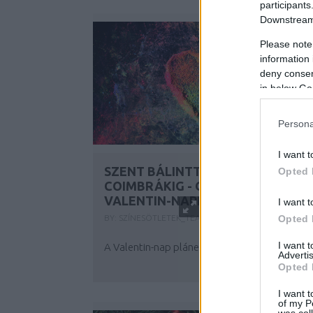
participants
Downstream 
Please note
information 
deny consent
in below Go
Persona
I want t
SZENT BÁLINTTÓL AZ ÁTKOZOTT
Opted 
COIMBRÁKIG - GONDOLATFOLYA
VALENTIN-NAPRA
I want t
Opted 
BY:
SZÍNESÖTLETEK_TEAM
2024. FEB 14.
I want 
A Valentin-nap pláne Magyarországon...
Advertis
Opted 
I want t
of my P
was col