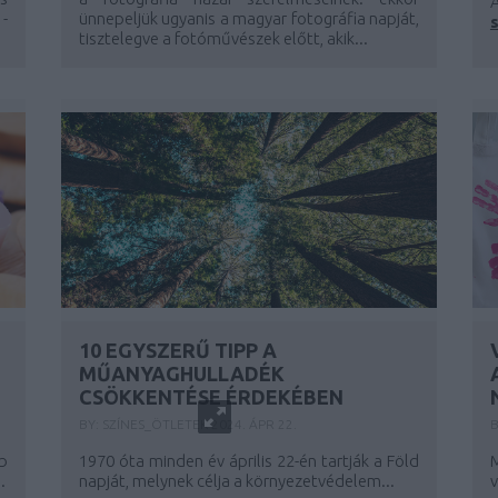
-
ünnepeljük ugyanis a magyar fotográfia napját,
tisztelegve a fotóművészek előtt, akik...
10 EGYSZERŰ TIPP A
MŰANYAGHULLADÉK
CSÖKKENTÉSE ÉRDEKÉBEN
BY:
SZÍNES_ÖTLETEK
2024. ÁPR 22.
b
1970 óta minden év április 22-én tartják a Föld
.
napját, melynek célja a környezetvédelem...
v