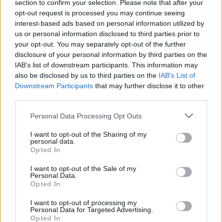
section to confirm your selection. Please note that after your
opt-out request is processed you may continue seeing
interest-based ads based on personal information utilized by
us or personal information disclosed to third parties prior to
your opt-out. You may separately opt-out of the further
disclosure of your personal information by third parties on the
IAB’s list of downstream participants. This information may
also be disclosed by us to third parties on the
IAB’s List of
Downstream Participants
that may further disclose it to other
third parties.
A
Magyar Képzőművészeti Egyetem
(MKE), a Török
Please note that this website/app uses one or more Google
Personal Data Processing Opt Outs
Köztársaság Budapesti Nagykövetsége és a Yunus
services and may gather and store information including but
Emre Budapesti Török Kulturális Központ ...
not limited to your visit or usage behaviour. You may click to
I want to opt-out of the Sharing of my
personal data.
grant or deny consent to Google and its third-party tags to
Opted In
use your data for below specified purposes in below Google
consent section.
I want to opt-out of the Sale of my
Personal Data.
Opted In
I want to opt-out of processing my
Personal Data for Targeted Advertising.
Opted In