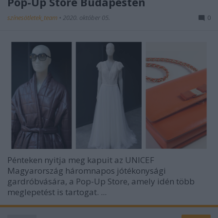
Pop-Up Store Budapesten
színesötletek_team
•
2020. október 05.
0
Pénteken nyitja meg kapuit az
UNICEF
Magyarország
háromnapos jótékonysági
gardróbvására, a Pop-Up Store, amely idén több
meglepetést is tartogat. ...