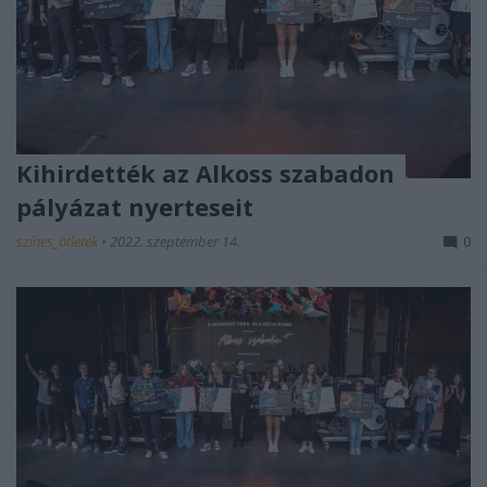
Kihirdették az Alkoss szabadon
pályázat nyerteseit
színes_ötletek
•
2022. szeptember 14.
0