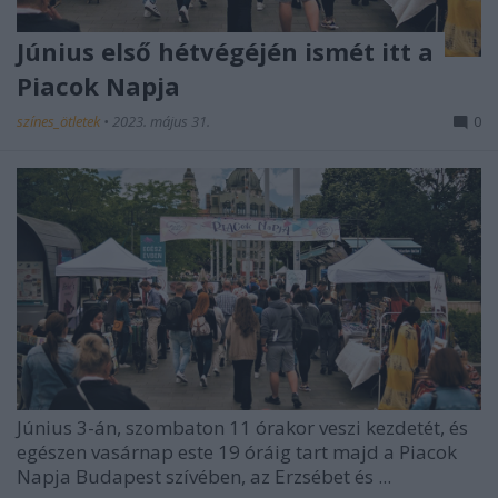
Június első hétvégéjén ismét itt a
Piacok Napja
színes_ötletek
•
2023. május 31.
0
Június 3-án, szombaton 11 órakor veszi kezdetét, és
egészen vasárnap este 19 óráig tart majd a
Piacok
Napja
Budapest szívében, az Erzsébet és ...