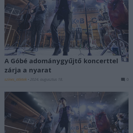
A Góbé adománygyűjtő koncerttel
zárja a nyarat
színes_ötletek
•
2024. augusztus 18.
0