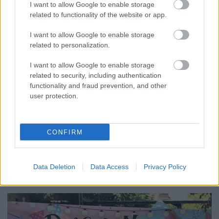
I want to allow Google to enable storage
related to functionality of the website or app.
I want to allow Google to enable storage
related to personalization.
I want to allow Google to enable storage
related to security, including authentication
Bár jó esetben nem a jövőtől való rettegés tölti ki
functionality and fraud prevention, and other
mindennapjainkat, bárki kerülhet olyan helyzetbe,
user protection.
amikor segítségre van szüksége. ...
CONFIRM
Data Deletion
Data Access
Privacy Policy