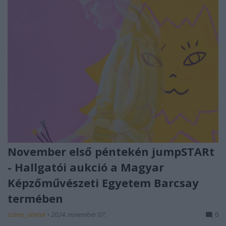
November első péntekén jumpSTARt
- Hallgatói aukció a Magyar
Képzőművészeti Egyetem Barcsay
termében
színes_ötletek
•
2024. november 07.
0