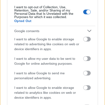
I want to opt-out of Collection, Use,
Retention, Sale, and/or Sharing of my
Personal Data that Is Unrelated with the
Purposes for which it was collected.
Opted Out
Google consents
I want to allow Google to enable storage
„Nem megyünk el azok mellett, akik
related to advertising like cookies on web or
bajba jutottak”
device identifiers in apps.
Vadmentésről és közösségi segítségnyújtásról
I want to allow my user data to be sent to
beszélgettünk az Ott-Hont Alapítvánnyal
Google for online advertising purposes.
boros_tyan
•
2023. február 16.
0
I want to allow Google to send me
personalized advertising.
I want to allow Google to enable storage
related to analytics like cookies on web or
device identifiers in apps.