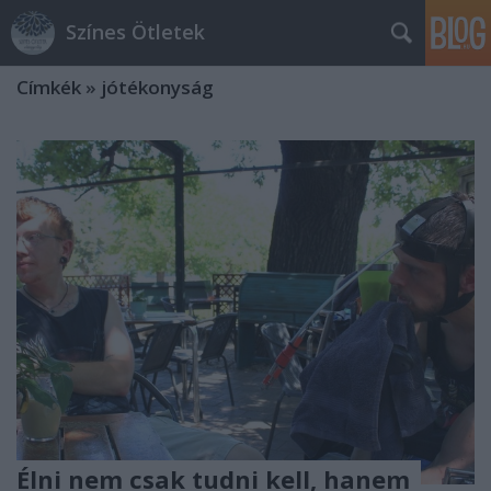
Színes Ötletek
Címkék
»
jótékonyság
Élni nem csak tudni kell, hanem