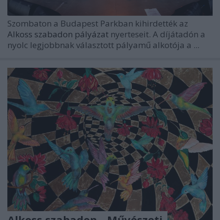
Szombaton a
Budapest Parkban
kihirdették az
Alkoss szabadon pályázat
nyerteseit. A díjátadón a
nyolc legjobbnak választott pályamű alkotója a ...
Alkoss szabadon - Művészeti