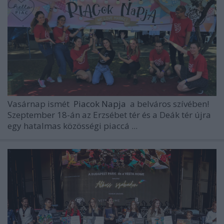
Vasárnap ismét
Piacok Napja
a belváros szívében!
Szeptember 18-án
az Erzsébet tér és a Deák tér újra
egy hatalmas közösségi piaccá ...