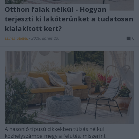
Otthon falak nélkül - Hogyan
terjeszti ki lakóterünket a tudatosan
kialakított kert?
színes_ötletek
•
2026. április 23.
0
A hasonló típusú cikkekben túlzás nélkül
közhelyszámba megy a felütés, miszerint