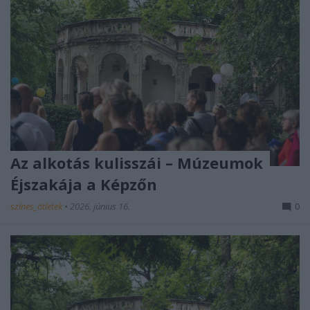
Az alkotás kulisszái – Múzeumok
Éjszakája a Képzőn
színes_ötletek
•
2026. június 16.
0