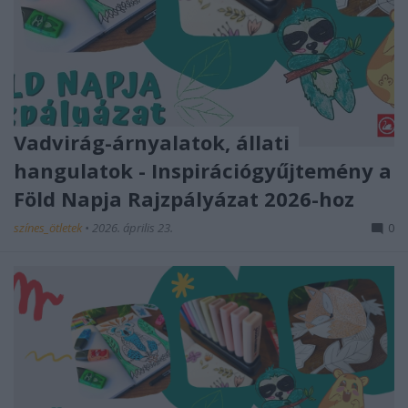
Vadvirág-árnyalatok, állati
hangulatok - Inspirációgyűjtemény a
Föld Napja Rajzpályázat 2026-hoz
színes_ötletek
•
2026. április 23.
0