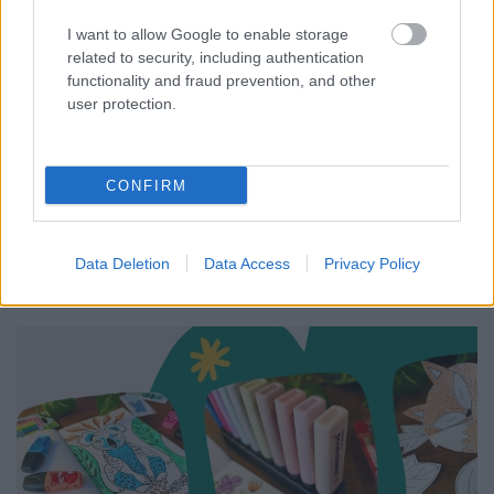
I want to allow Google to enable storage
related to security, including authentication
functionality and fraud prevention, and other
user protection.
CONFIRM
A teraszunk sokáig csupán egy kihasználatlan
átmeneti tér volt: időnként kiültünk pihenni, de
leginkább az éppen ki- vagy bepakolandó ...
Data Deletion
Data Access
Privacy Policy