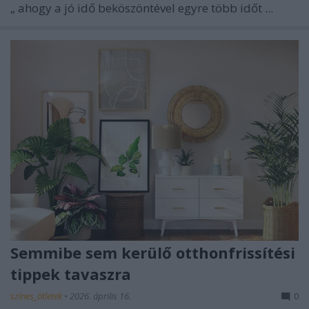
„
ahogy a jó idő beköszöntével egyre több időt ...
Semmibe sem kerülő otthonfrissítési
tippek tavaszra
színes_ötletek
•
2026. április 16.
0