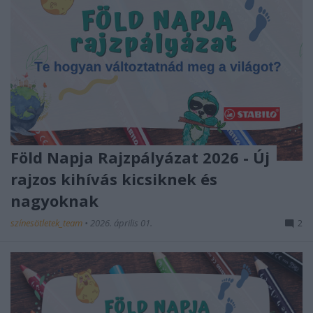
Föld Napja Rajzpályázat 2026 - Új
rajzos kihívás kicsiknek és
nagyoknak
színesötletek_team
•
2026. április 01.
2