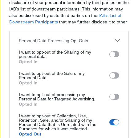
Képek egy zöldebb világról –
disclosure of your personal information by third parties on the
IAB’s list of downstream participants. This information may
Megvannak a Föld Napja
also be disclosed by us to third parties on the
IAB’s List of
Rajzpályázat 2026 nyertesei
Downstream Participants
that may further disclose it to other
third parties.
színes_ötletek
•
2026. május 12.
0
Please note that this website/app uses one or more Google
Personal Data Processing Opt Outs
services and may gather and store information including but
not limited to your visit or usage behaviour. You may click to
I want to opt-out of the Sharing of my
personal data.
grant or deny consent to Google and its third-party tags to
Opted In
use your data for below specified purposes in below Google
consent section.
I want to opt-out of the Sale of my
Personal Data.
Opted In
I want to opt-out of processing my
Personal Data for Targeted Advertising.
Opted In
A
Föld napjához kapcsolódó rajzpályázatunk
I want to opt-out of Collection, Use,
Retention, Sale, and/or Sharing of my
lezárult, és ezúttal is fantasztikus élmény volt látni,
Personal Data that Is Unrelated with the
Purposes for which it was collected.
milyen sok gyereket mozgatott meg a ...
Opted Out