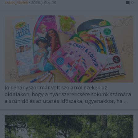
színes_ötletek
•
2026. július 08.
0
Jó néhányszor már volt szó arról ezeken az
oldalakon, hogy a nyár szerencsére sokunk számára
a szünidő és az utazás időszaka, ugyanakkor, ha ...