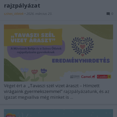
rajzpályázat
színes_ötletek
•
2026. március 23.
0
Véget ért a
„Tavaszi szél vizet áraszt – Hímzett
virágaink gyermekszemmel”
rajzpályázatunk, és az
igazat megvallva még minket is ...