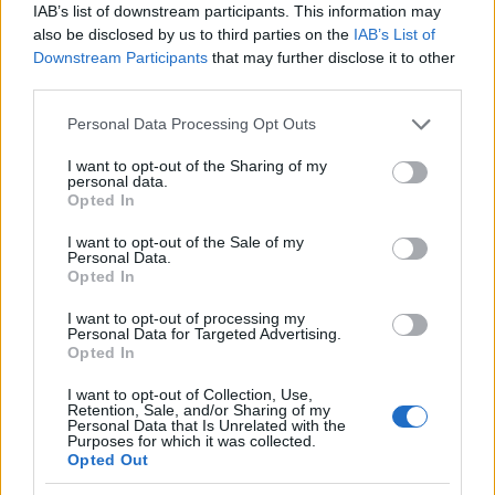
IAB’s list of downstream participants. This information may
also be disclosed by us to third parties on the
IAB’s List of
Downstream Participants
that may further disclose it to other
third parties.
Please note that this website/app uses one or more Google
Personal Data Processing Opt Outs
services and may gather and store information including but
not limited to your visit or usage behaviour. You may click to
I want to opt-out of the Sharing of my
personal data.
grant or deny consent to Google and its third-party tags to
Opted In
use your data for below specified purposes in below Google
consent section.
I want to opt-out of the Sale of my
Personal Data.
A fogyasztási cikkek piacának legjelentősebb
Opted In
szakvásárai, az
Ambiente
, a
Christmasworld
és a
Creativeworld
2026-ban újra ihletforrást és ...
I want to opt-out of processing my
Personal Data for Targeted Advertising.
Opted In
I want to opt-out of Collection, Use,
Retention, Sale, and/or Sharing of my
Personal Data that Is Unrelated with the
Purposes for which it was collected.
Opted Out