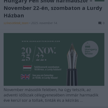
Hungary Pen Show harmadszor –
November 22-én, szombaton a Lurdy
Házban
színesötletek_team
•
2025. november 14.
0
November második felében, ha úgy tetszik, az
adventi időszak célegyenesében immár harmadik
éve kerül sor a tollak, tinták és a kézírás ...