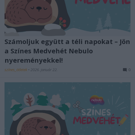
Számoljuk együtt a téli napokat – Jön
a Színes Medvehét Nebulo
nyereményekkel!
színes_ötletek
•
2026. január 22.
0