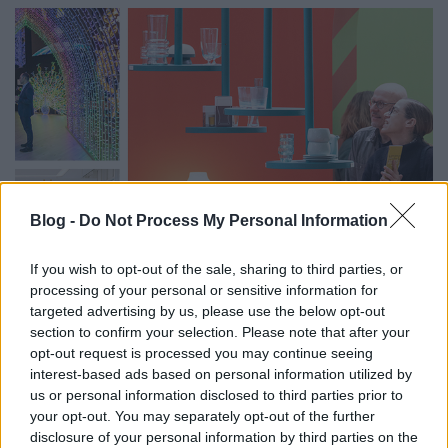
Blog -
Do Not Process My Personal Information
If you wish to opt-out of the sale, sharing to third parties, or
processing of your personal or sensitive information for
Jövőkép és kreativitás: Trendek,
targeted advertising by us, please use the below opt-out
section to confirm your selection. Please note that after your
szemléletformálás és értékteremtés
opt-out request is processed you may continue seeing
a Messe Frankfurt vásárhármasán
interest-based ads based on personal information utilized by
us or personal information disclosed to third parties prior to
színesötletek_team
•
2025. december 18.
0
your opt-out. You may separately opt-out of the further
disclosure of your personal information by third parties on the