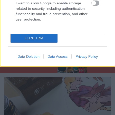
I want to allow Google to enable storage
related to security, including authentication
functionality and fraud prevention, and other
user protection.
Ahogy megérkeznek az igazán hideg napok és korán
sötétedik, egyre jobban esik, ha behúzódhatunk
otthonunk melegébe, és lassíthatunk a rohanó ...
CONFIRM
Data Deletion
Data Access
Privacy Policy