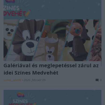
Galériával és meglepetéssel zárul az
idei Színes Medvehét
színes_ötletek
•
2026. február 09.
0