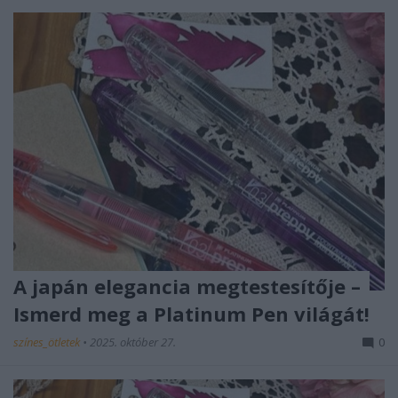
A japán elegancia megtestesítője –
Ismerd meg a Platinum Pen világát!
színes_ötletek
•
2025. október 27.
0