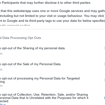
r
Participants
that may further disclose it to other third parties.
.
 that this website/app uses one or more Google services and may gath
including but not limited to your visit or usage behaviour. You may click 
 to Google and its third-party tags to use your data for below specifi
ogle consent section.
l Data Processing Opt Outs
AKCIÓ
K
o opt-out of the Sharing of my personal data.
In
o opt-out of the Sale of my Personal Data.
In
P
to opt-out of processing my Personal Data for Targeted
ing.
In
o opt-out of Collection, Use, Retention, Sale, and/or Sharing
ersonal Data that Is Unrelated with the Purposes for which it
lected.