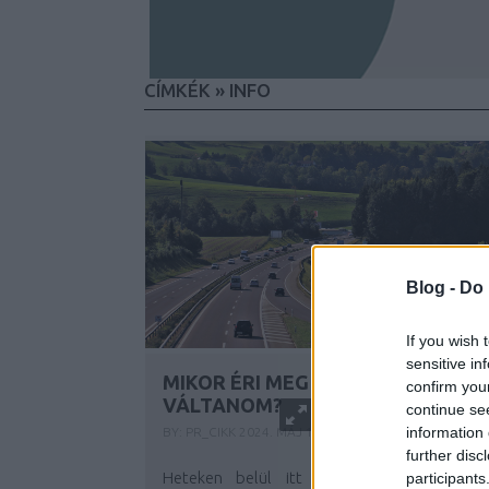
CÍMKÉK
»
INFO
Blog -
Do 
If you wish 
sensitive in
MIKOR ÉRI MEG MEGYEI MATRICÁ
confirm you
VÁLTANOM?
continue se
information 
BY:
PR_CIKK
2024. MÁJ 15.
further disc
Heteken belül itt a nyár, és vele a jó
participants