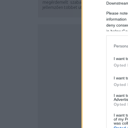
megérdemelt szabadságolási szezon, amiko
Downstream 
jellemzően többet utazunk országhatárokon..
Please note
information 
deny consent
in below Go
Persona
I want t
Opted 
I want t
Opted 
I want 
Advertis
Opted 
I want t
of my P
was col