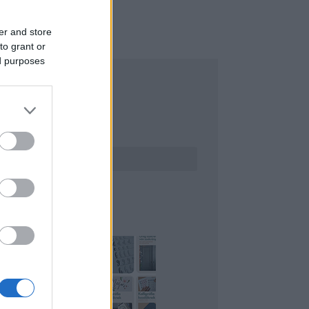
er and store
to grant or
ed purposes
ERESÉS
INTEREST