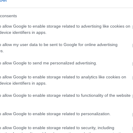
Out
consents
CÍMKÉK
o allow Google to enable storage related to advertising like cookies on
evice identifiers in apps.
advent
(
144
)
akzo nobel
(
74
)
o allow my user data to be sent to Google for online advertising
art export
(
82
)
s.
,
csináld magad
(
601
)
dekoráció
(
383
)
s
to allow Google to send me personalized advertising.
DIY
(
303
)
diy
(
383
)
o allow Google to enable storage related to analytics like cookies on
fenntarthatóság
(
71
)
án
evice identifiers in apps.
festés
(
174
)
fesztivál
(
70
)
o allow Google to enable storage related to functionality of the website
fonal
(
73
)
gyerekekkel készíthető
(
180
)
gyerekeknek
(
162
)
o allow Google to enable storage related to personalization.
gyerekjáték
(
73
)
hír
(
72
)
hobbyművész
(
81
)
o allow Google to enable storage related to security, including