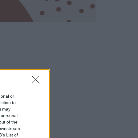
sonal or
ection to
ou may
 personal
out of the
 downstream
B’s List of