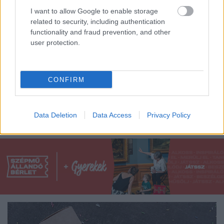
I want to allow Google to enable storage
related to security, including authentication
functionality and fraud prevention, and other
user protection.
CONFIRM
Bár sok intézményben és közösségben egészen hét
végéig tartanak még jelmezes mulatságokat - ránk is
legalább kettő vár - az idei farsangi ...
Data Deletion
Data Access
Privacy Policy