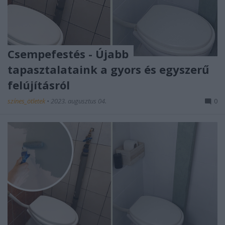
Csempefestés - Újabb
tapasztalataink a gyors és egyszerű
felújításról
színes_ötletek
•
2023. augusztus 04.
0