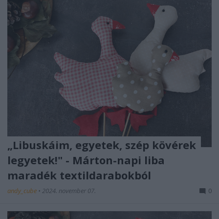
„Libuskáim, egyetek, szép kövérek
legyetek!" - Márton-napi liba
maradék textildarabokból
andy_cube
•
2024. november 07.
0