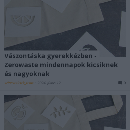
Vászontáska gyerekkézben -
Zerowaste mindennapok kicsiknek
és nagyoknak
színesötletek_team
•
2024. július 12.
0