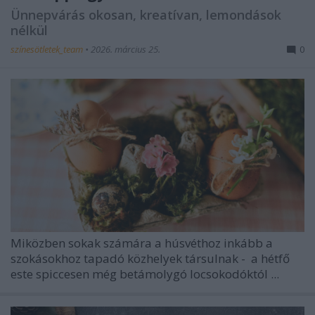
Ünnepvárás okosan, kreatívan, lemondások
nélkül
színesötletek_team
•
2026. március 25.
0
Miközben sokak számára a húsvéthoz inkább a
szokásokhoz tapadó közhelyek társulnak -
a hétfő
este spiccesen még betámolygó locsokodóktól ...