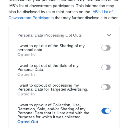
IAB’s list of downstream participants. This information may
színesötletek_team
•
2024. március 22.
0
also be disclosed by us to third parties on the
IAB’s List of
Downstream Participants
that may further disclose it to other
third parties.
Please note that this website/app uses one or more Google
Personal Data Processing Opt Outs
services and may gather and store information including but
not limited to your visit or usage behaviour. You may click to
I want to opt-out of the Sharing of my
personal data.
grant or deny consent to Google and its third-party tags to
Opted In
use your data for below specified purposes in below Google
consent section.
I want to opt-out of the Sale of my
Personal Data.
Opted In
Húsvét kapcsán már hetekkel az ünnep előtt
I want to opt-out of processing my
Personal Data for Targeted Advertising.
igyekszün sokféle kreatív tennivalót mutatni nektek a
Opted In
gyerekjátékoktól a lakásdekoráción át a ...
I want to opt-out of Collection, Use,
Retention, Sale, and/or Sharing of my
Personal Data that Is Unrelated with the
Purposes for which it was collected.
Opted Out