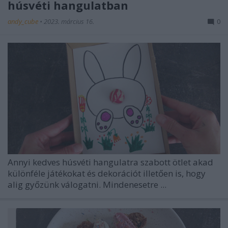
húsvéti hangulatban
andy_cube
•
2023. március 16.
0
Annyi kedves húsvéti hangulatra szabott ötlet akad
különféle játékokat és dekorációt illetően is, hogy
alig győzünk válogatni. Mindenesetre ...