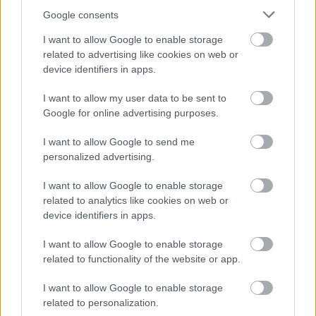
Google consents
I want to allow Google to enable storage
related to advertising like cookies on web or
device identifiers in apps.
I want to allow my user data to be sent to
Google for online advertising purposes.
I want to allow Google to send me
personalized advertising.
Kedvenc DIY jelmezeink természetes
I want to allow Google to enable storage
vagy újrahasznosított
related to analytics like cookies on web or
alapanyagokból
device identifiers in apps.
színesötletek_team
•
2024. február 14.
0
I want to allow Google to enable storage
related to functionality of the website or app.
I want to allow Google to enable storage
related to personalization.