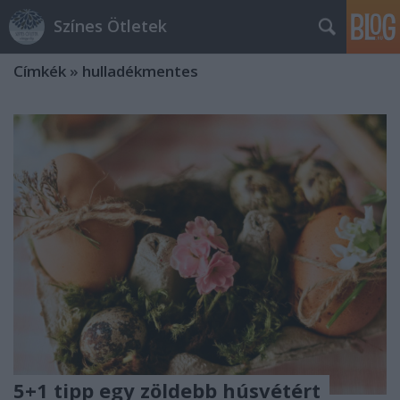
Színes Ötletek
Címkék
»
hulladékmentes
5+1 tipp egy zöldebb húsvétért