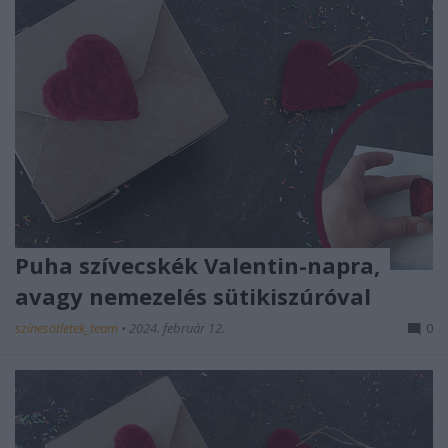
Puha szívecskék Valentin-napra,
avagy nemezelés sütikiszúróval
színesötletek_team
•
2024. február 12.
0