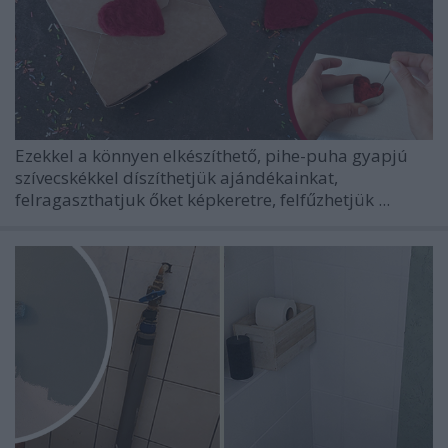
Ezekkel a könnyen elkészíthető, pihe-puha gyapjú
szívecskékkel díszíthetjük ajándékainkat,
felragaszthatjuk őket képkeretre, felfűzhetjük ...