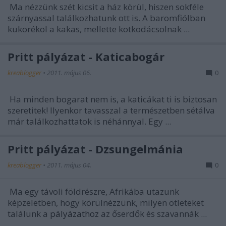
Ma nézzünk szét kicsit a ház körül, hiszen sokféle
szárnyassal találkozhatunk ott is. A baromfiólban
kukorékol a kakas, mellette kotkodácsolnak ...
Pritt pályázat - Katicabogár
kreablogger
•
2011. május 06.
0
Ha minden bogarat nem is, a katicákat ti is biztosan
szeretitek! Ilyenkor tavasszal a természetben sétálva
már találkozhattatok is néhánnyal. Egy ...
Pritt pályázat - Dzsungelmánia
kreablogger
•
2011. május 04.
0
Ma egy távoli földrészre, Afrikába utazunk
képzeletben, hogy körülnézzünk, milyen ötleteket
találunk a
pályázathoz
az őserdők és szavannák ...