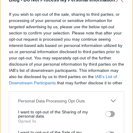
Hamarosan itt a tanévkezdés.
Gyermekeinknek sokféle ragasztóra lehet szükségük
If you wish to opt-out of the sale, sharing to third parties, or
az iskolában, de vajon melyiket válasszuk, mi mire
processing of your personal or sensitive information for
alkalmas, melyik ...
targeted advertising by us, please use the below opt-out
section to confirm your selection. Please note that after your
opt-out request is processed you may continue seeing
Pritt pályázat - Díjátadó buli
interest-based ads based on personal information utilized by
us or personal information disclosed to third parties prior to
kreablogger
•
2011. június 14.
0
your opt-out. You may separately opt-out of the further
disclosure of your personal information by third parties on the
Csütörtökön délután került sor a Pritt pályázat
IAB’s list of downstream participants. This information may
díjainak átadására. Már az előkészületek és a
also be disclosed by us to third parties on the
IAB’s List of
zsűrizés is megtöltenének egy-egy külön ...
Downstream Participants
that may further disclose it to other
third parties.
Pritt pályázat - Ötletek préselt
Please note that this website/app uses one or more Google
Personal Data Processing Opt Outs
levelekből
services and may gather and store information including but
not limited to your visit or usage behaviour. You may click to
I want to opt-out of the Sharing of my
personal data.
kreablogger
•
2011. május 15.
0
grant or deny consent to Google and its third-party tags to
Opted In
use your data for below specified purposes in below Google
consent section.
Biztosan ti is szoktatok ősszel szép, színes
I want to opt-out of the Sale of my