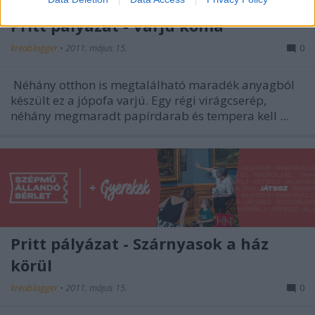
Pritt pályázat - Varjú koma
kreablogger
•
2011. május 15.
0
Néhány otthon is megtalálható maradék anyagból
készült ez a jópofa varjú. Egy régi virágcserép,
néhány megmaradt papírdarab és tempera kell ...
Pritt pályázat - Szárnyasok a ház
körül
kreablogger
•
2011. május 15.
0