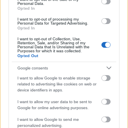
Personal Data.
faleveleket gyűjteni, hogy aztán lepréseljétek őket.
Opted In
Talán még most is akad néhány a fiók ...
I want to opt-out of processing my
Personal Data for Targeted Advertising.
Pritt pályázat - Vidám madárkák
Opted In
természetes anyagokból
I want to opt-out of Collection, Use,
Retention, Sale, and/or Sharing of my
kreablogger
•
2011. május 15.
0
Personal Data that Is Unrelated with the
Purposes for which it was collected.
Opted Out
Ha szerettek kísérletezni különböző anyagokkal,
szívesen kipróbáltok új technikákat, akkor ez a mai
Google consents
ötlet nektek szól!
I want to allow Google to enable storage
related to advertising like cookies on web or
device identifiers in apps.
I want to allow my user data to be sent to
Google for online advertising purposes.
I want to allow Google to send me
personalized advertising.