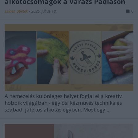
alkotócsomagok a Varázs Padláson
színes_ötletek
•
2025. július 18.
0
A nemezelés különleges helyet foglal el a kreatív
hobbik világában - egy ősi kézműves technika és
szabad, játékos alkotás egyben. Most egy ...