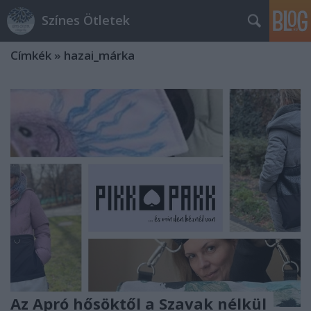
Színes Ötletek
Címkék
»
hazai_márka
Az Apró hősöktől a Szavak nélkül