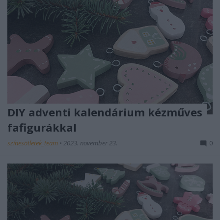
DIY adventi kalendárium kézműves
fafigurákkal
színesötletek_team
•
2023. november 23.
0