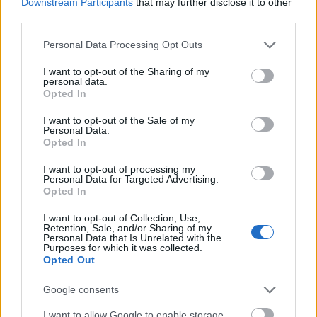
Downstream Participants
that may further disclose it to other
Vakációs ötletek gyerekekkel -
third parties.
Próbáljuk ki a hagyományos
Please note that this website/app uses one or more Google
Personal Data Processing Opt Outs
services and may gather and store information including but
nemezelést!
not limited to your visit or usage behaviour. You may click to
I want to opt-out of the Sharing of my
personal data.
grant or deny consent to Google and its third-party tags to
színes_ötletek
•
2024. július 01.
0
Opted In
use your data for below specified purposes in below Google
consent section.
I want to opt-out of the Sale of my
Personal Data.
Opted In
I want to opt-out of processing my
Personal Data for Targeted Advertising.
Opted In
I want to opt-out of Collection, Use,
Retention, Sale, and/or Sharing of my
Personal Data that Is Unrelated with the
Purposes for which it was collected.
Opted Out
Nemrég egy néhány hétig tartó betegséggel terhelt
Google consents
időszak során - mint ilyenkor általában - előkerült a
kreatív kelléktár, hogy a ...
I want to allow Google to enable storage