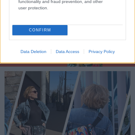
functionality and fraud prevention, and other
Vers-Bányai Zitával beszélgetünk kicsiknek szánt
user protection.
fényképezőgépekről, kortalan inspirációforrásokról
és arról, miért érdemes megbecsülnünk ...
CONFIRM
Data Deletion
Data Access
Privacy Policy