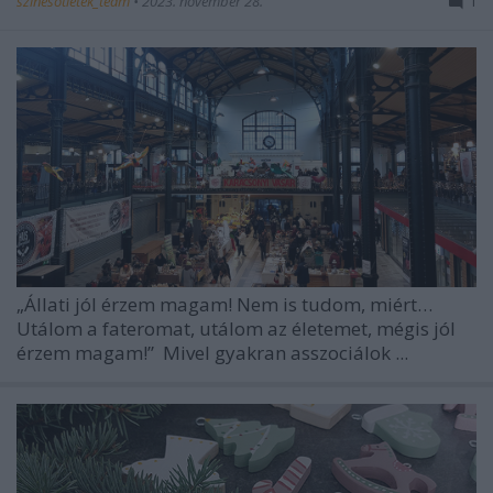
színesötletek_team
•
2023. november 28.
1
„Állati jól érzem magam! Nem is tudom, miért…
Utálom a fateromat, utálom az életemet, mégis jól
érzem magam!”
Mivel gyakran asszociálok ...