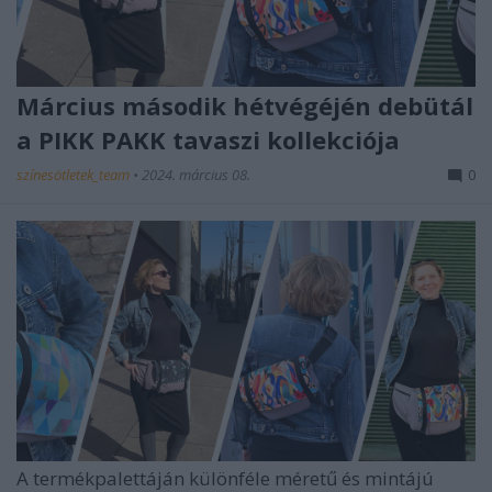
Március második hétvégéjén debütál
a PIKK PAKK tavaszi kollekciója
színesötletek_team
•
2024. március 08.
0
A termékpalettáján különféle méretű és mintájú