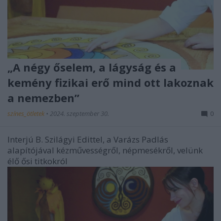
„A négy őselem, a lágyság és a
kemény fizikai erő mind ott lakoznak
a nemezben”
színes_ötletek
•
2024. szeptember 30.
0
Interjú B. Szilágyi Edittel, a Varázs Padlás
alapítójával kézművességről, népmesékről, velünk
élő ősi titkokról