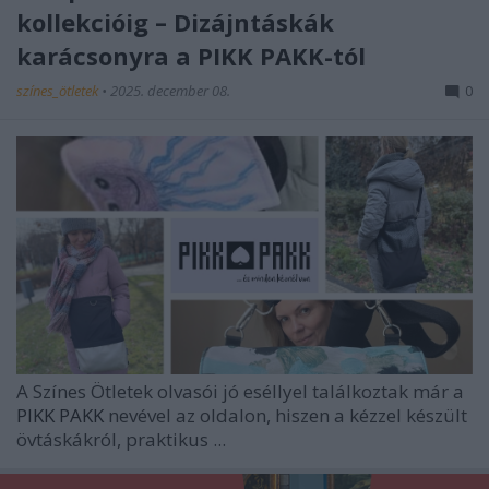
kollekcióig – Dizájntáskák
karácsonyra a PIKK PAKK-tól
színes_ötletek
•
2025. december 08.
0
A Színes Ötletek olvasói jó eséllyel találkoztak már a
PIKK PAKK
nevével az oldalon, hiszen a kézzel készült
övtáskákról, praktikus ...