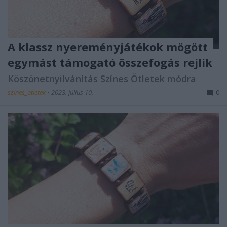
A klassz nyereményjátékok mögött
egymást támogató összefogás rejlik
Köszönetnyilvánítás Színes Ötletek módra
színes_ötletek
•
2023. július 10.
0