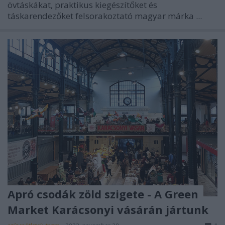
övtáskákat, praktikus kiegészítőket és
táskarendezőket felsorakoztató magyar márka ...
Apró csodák zöld szigete - A Green
Market Karácsonyi vásárán jártunk