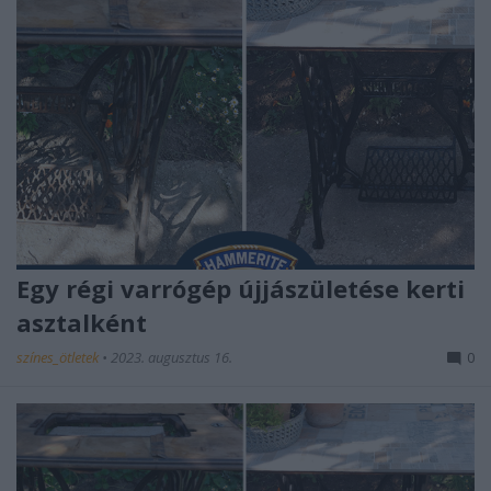
Egy régi varrógép újjászületése kerti
asztalként
színes_ötletek
•
2023. augusztus 16.
0