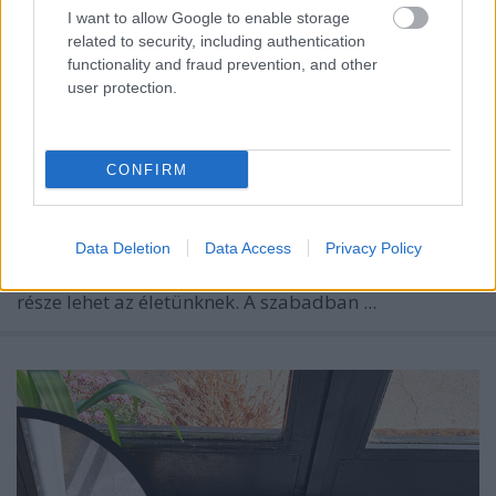
I want to allow Google to enable storage
related to security, including authentication
functionality and fraud prevention, and other
user protection.
CONFIRM
Data Deletion
Data Access
Privacy Policy
Itt az igazi tavasz, így ebben az évben is kezdetét
veszi az az időszak, amikor a
kert újra meghatározó
része lehet az életünknek. A szabadban ...