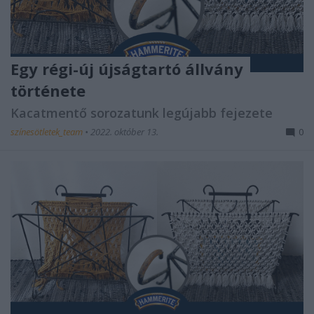
Egy régi-új újságtartó állvány
története
Kacatmentő sorozatunk legújabb fejezete
színesötletek_team
•
2022. október 13.
0