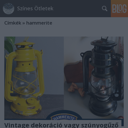
Színes Ötletek
Címkék
»
hammerite
Vintage dekoráció vagy szúnyogűző