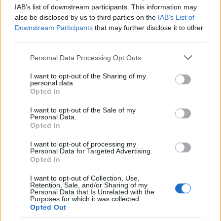
IAB’s list of downstream participants. This information may
mosdótál új élete madáritatóként
also be disclosed by us to third parties on the
IAB’s List of
Downstream Participants
that may further disclose it to other
Kacatmentő sorozatunk ünnepi fejezete a
third parties.
Madarak és fák napja alkalmából
színesötletek_team
•
2023. május 10.
0
Please note that this website/app uses one or more Google
Personal Data Processing Opt Outs
services and may gather and store information including but
not limited to your visit or usage behaviour. You may click to
I want to opt-out of the Sharing of my
personal data.
grant or deny consent to Google and its third-party tags to
Opted In
use your data for below specified purposes in below Google
consent section.
I want to opt-out of the Sale of my
Personal Data.
Opted In
I want to opt-out of processing my
Personal Data for Targeted Advertising.
Opted In
I want to opt-out of Collection, Use,
Retention, Sale, and/or Sharing of my
Amióta tavaly ősszel egy kimustrált sámliból
Personal Data that Is Unrelated with the
Purposes for which it was collected.
felújított - vagy a blogon rendszeresen felbukkanó
Opted Out
kifejezéssel élve kacatmentett - etető került a ...