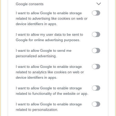
Google consents
I want to allow Google to enable storage
related to advertising like cookies on web or
device identifiers in apps.
I want to allow my user data to be sent to
Google for online advertising purposes.
I want to allow Google to send me
personalized advertising.
I want to allow Google to enable storage
related to analytics like cookies on web or
device identifiers in apps.
Tavaszi megújulás a kertben, avagy
I want to allow Google to enable storage
related to functionality of the website or app.
kerítésfestés gyorsan, de alaposan
színesötletek_team
•
2023. április 14.
0
I want to allow Google to enable storage
related to personalization.