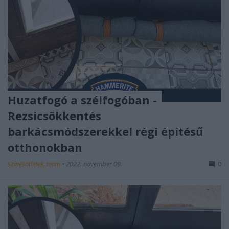
Huzatfogó a szélfogóban -
Rezsicsökkentés
barkácsmódszerekkel régi építésű
otthonokban
színesötletek_team
•
2022. november 09.
0