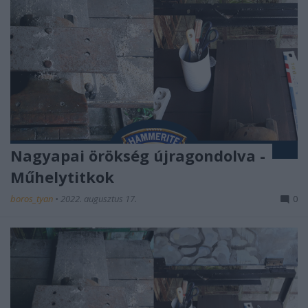
Nagyapai örökség újragondolva -
Műhelytitkok
boros_tyan
•
2022. augusztus 17.
0