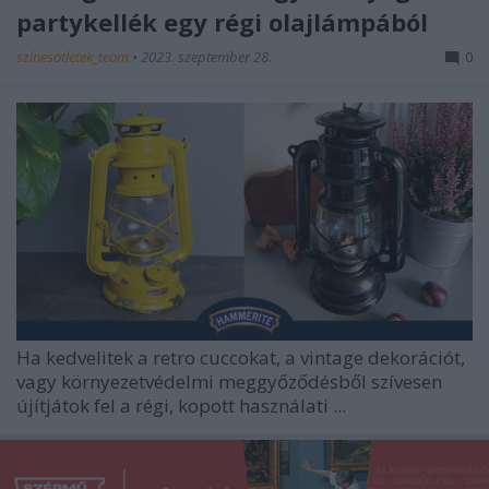
partykellék egy régi olajlámpából
színesötletek_team
•
2023. szeptember 28.
0
Ha kedvelitek a retro cuccokat, a vintage dekorációt,
vagy környezetvédelmi meggyőződésből szívesen
újítjátok fel a régi, kopott használati ...