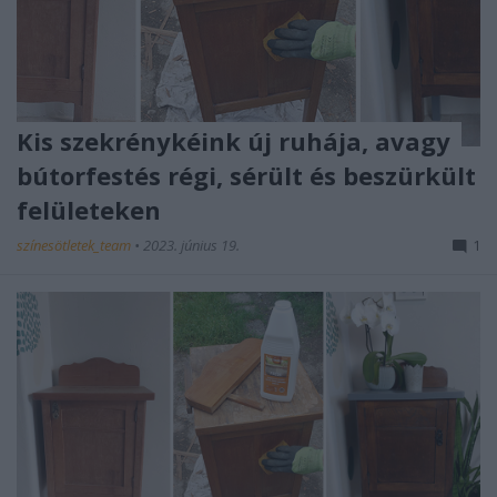
Kis szekrénykéink új ruhája, avagy
bútorfestés régi, sérült és beszürkült
felületeken
színesötletek_team
•
2023. június 19.
1