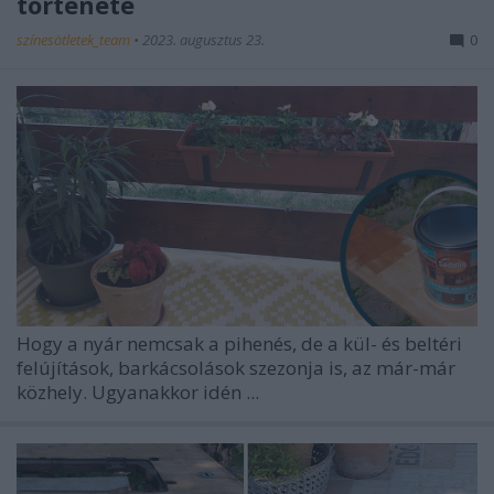
története
színesötletek_team
•
2023. augusztus 23.
0
Hogy a nyár nemcsak a pihenés, de a kül- és beltéri
felújítások, barkácsolások szezonja is, az már-már
közhely. Ugyanakkor idén ...