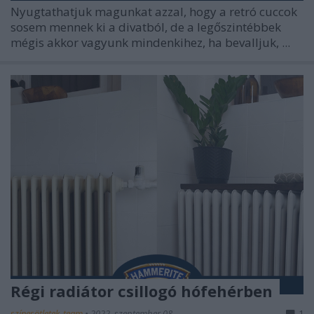
Nyugtathatjuk magunkat azzal, hogy a retró cuccok
sosem mennek ki a divatból, de a legőszintébbek
mégis akkor vagyunk mindenkihez, ha bevalljuk, ...
Régi radiátor csillogó hófehérben
színesötletek_team
•
2022. szeptember 08.
1