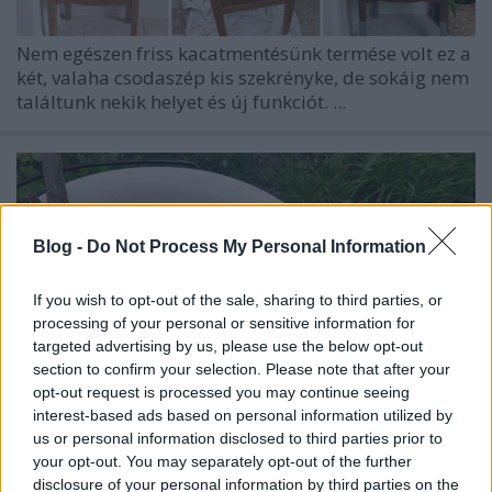
Nem egészen friss kacatmentésünk termése volt ez a
két, valaha csodaszép kis szekrényke, de sokáig nem
találtunk nekik helyet és új funkciót. ...
Blog -
Do Not Process My Personal Information
If you wish to opt-out of the sale, sharing to third parties, or
processing of your personal or sensitive information for
targeted advertising by us, please use the below opt-out
section to confirm your selection. Please note that after your
opt-out request is processed you may continue seeing
interest-based ads based on personal information utilized by
us or personal information disclosed to third parties prior to
your opt-out. You may separately opt-out of the further
Egy jobb sorsra érdemes állványos
disclosure of your personal information by third parties on the