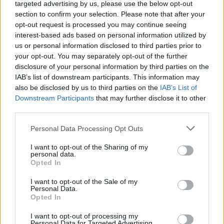
targeted advertising by us, please use the below opt-out
Új helyszínen, régi lendülettel –
section to confirm your selection. Please note that after your
opt-out request is processed you may continue seeing
Könyvekkel, játékokkal és
interest-based ads based on personal information utilized by
dedikálásokkal érkezik a 30.
us or personal information disclosed to third parties prior to
your opt-out. You may separately opt-out of the further
Budapesti Nemzetközi
disclosure of your personal information by third parties on the
Könyvfesztivál
IAB’s list of downstream participants. This information may
also be disclosed by us to third parties on the
IAB’s List of
színes_ötletek
•
2025. szeptember 24.
0
Downstream Participants
that may further disclose it to other
third parties.
Please note that this website/app uses one or more Google
Personal Data Processing Opt Outs
services and may gather and store information including but
not limited to your visit or usage behaviour. You may click to
I want to opt-out of the Sharing of my
personal data.
grant or deny consent to Google and its third-party tags to
Opted In
use your data for below specified purposes in below Google
consent section.
I want to opt-out of the Sale of my
Personal Data.
Opted In
I want to opt-out of processing my
Personal Data for Targeted Advertising.