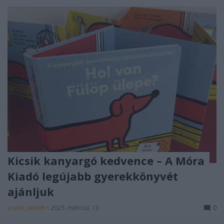
Kicsik kanyargó kedvence – A Móra
Kiadó legújabb gyerekkönyvét
ajánljuk
színes_ötletek
•
2025. március 13.
0