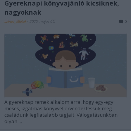
Gyereknapi könyvajánló kicsiknek,
nagyoknak
színes_ötletek
•
2025. május 06.
0
A gyereknap remek alkalom arra, hogy egy-egy
mesés, izgalmas könyvvel örvendeztessük meg
családunk legfiatalabb tagjait. Válogatásunkban
olyan ...