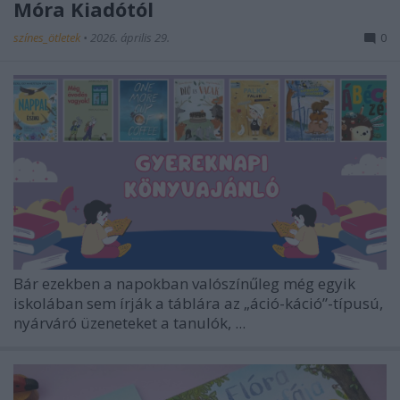
Móra Kiadótól
színes_ötletek
•
2026. április 29.
0
Bár ezekben a napokban valószínűleg még egyik
iskolában sem írják a táblára az „áció-káció”-típusú,
nyárváró üzeneteket a tanulók, ...