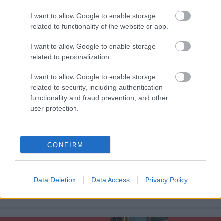
Könyvhéten
I want to allow Google to enable storage
related to functionality of the website or app.
színes_ötletek
•
2025. május 21.
0
I want to allow Google to enable storage
related to personalization.
I want to allow Google to enable storage
related to security, including authentication
functionality and fraud prevention, and other
user protection.
CONFIRM
Közeleg az év egyik legszínesebb irodalmi eseménye:
Data Deletion
Data Access
Privacy Policy
az
Ünnepi Könyvhét
2025. június 12. és 15. között
nyitja meg kapuit a könyvek és az ...