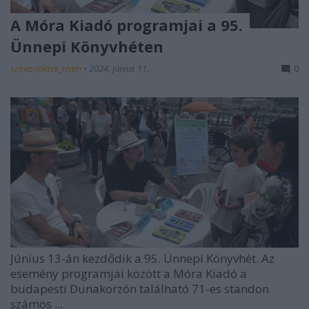
A Móra Kiadó programjai a 95.
Ünnepi Könyvhéten
színesötletek_team
•
2024. június 11.
0
Június 13-án kezdődik a 95. Ünnepi Könyvhét. Az
esemény programjai között a
Móra Kiadó
a
budapesti Dunakorzón található 71-es standon
számos ...