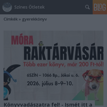
Színes Ötletek
Címkék
»
gyerekkönyv
Könyvvadászatra fel! - Ismét itt a