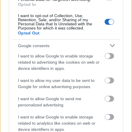
Október első hétvégéjén új helyszínen, a Bálna
Opted In
Budapestben rendezik meg a
Budapesti Nemzetközi
Könyvfesztivált
, amely idén már harmincadik ...
I want to opt-out of Collection, Use,
Retention, Sale, and/or Sharing of my
Personal Data that Is Unrelated with the
Purposes for which it was collected.
Opted Out
Google consents
I want to allow Google to enable storage
related to advertising like cookies on web or
device identifiers in apps.
I want to allow my user data to be sent to
Google for online advertising purposes.
I want to allow Google to send me
personalized advertising.
I want to allow Google to enable storage
Könyvek, élmények, találkozások – A
related to analytics like cookies on web or
Móra Kiadó programjai a 96. Ünnepi
device identifiers in apps.