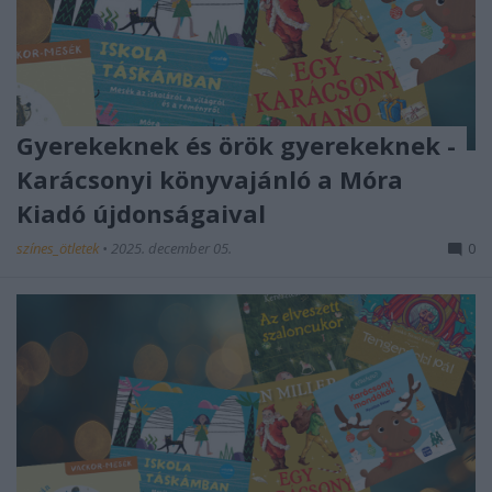
Gyerekeknek és örök gyerekeknek -
Karácsonyi könyvajánló a Móra
Kiadó újdonságaival
színes_ötletek
•
2025. december 05.
0