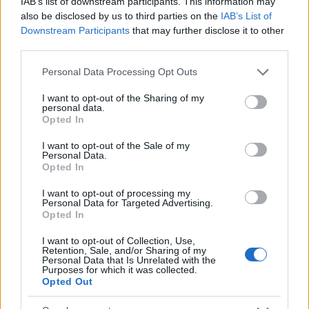
IAB’s list of downstream participants. This information may
gyerekeknek - Tippek, receptek,
also be disclosed by us to third parties on the
IAB’s List of
Downstream Participants
that may further disclose it to other
ötletbörze
third parties.
színes_ötletek
•
2026. július 07.
0
Please note that this website/app uses one or more Google
Personal Data Processing Opt Outs
services and may gather and store information including but
not limited to your visit or usage behaviour. You may click to
I want to opt-out of the Sharing of my
personal data.
grant or deny consent to Google and its third-party tags to
Opted In
use your data for below specified purposes in below Google
consent section.
I want to opt-out of the Sale of my
Personal Data.
Opted In
I want to opt-out of processing my
Personal Data for Targeted Advertising.
Opted In
I want to opt-out of Collection, Use,
Retention, Sale, and/or Sharing of my
Javában tombol a nyár, zajlik a vakáció, és szülőként
Personal Data that Is Unrelated with the
a bevált nyári ötleteink nagyját talán már ellőve
Purposes for which it was collected.
némi aggodalommal tekinthetünk a ...
Opted Out