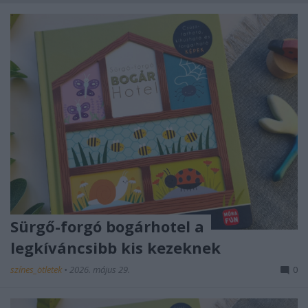
Sürgő-forgó bogárhotel a
legkíváncsibb kis kezeknek
színes_ötletek
•
2026. május 29.
0