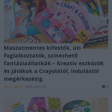
Maszatmentes kifestők, úti
foglalkoztatók, színezhető
fantáziaállatkák – Kreatív eszközök
és játékok a Crayolától, indulástól
megérkezésig
színes_ötletek
•
2026. július 08.
0