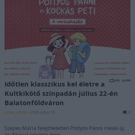
Időtlen klasszikus kel életre a
Kultkikötő színpadán július 22-én
Balatonföldváron
színes_ötletek
•
2026. július 15.
0
Szepes Mária felejthetetlen Pöttyös Panni meséi új
grafikával jelentek meg