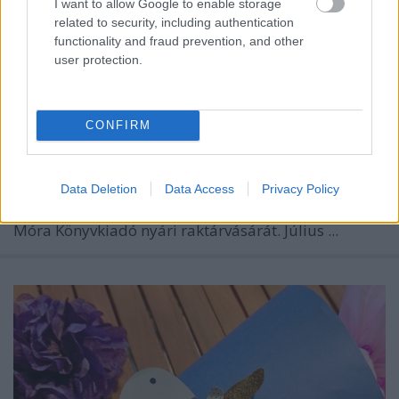
I want to allow Google to enable storage
related to security, including authentication
functionality and fraud prevention, and other
user protection.
CONFIRM
Ha szeretitek a jó könyveket és a hatalmas
Data Deletion
Data Access
Privacy Policy
kedvezményeket, akkor érdemes útba ejtenetek a
Móra Könyvkiadó
nyári raktárvásárát. Július ...