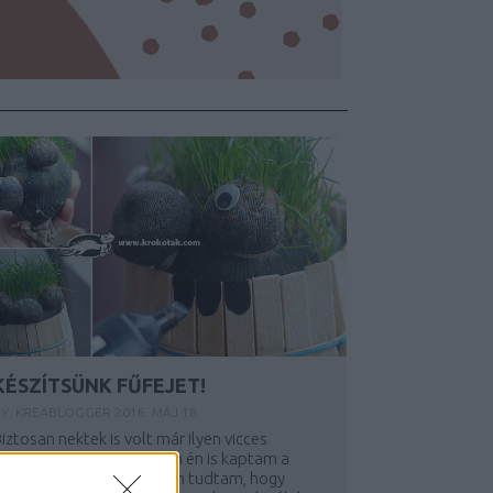
KÉSZÍTSÜNK FŰFEJET!
Y:
KREABLOGGER
2016. MÁJ 18.
iztosan nektek is volt már ilyen vicces
igurátok, egyszer, jó régen én is kaptam a
nagyimtól. Akkor még nem tudtam, hogy