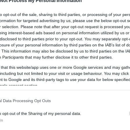
,
Not Process My Personal Information
h
több
e
BY:
SZÍNESÖTLETEK_TEAM
2020. MÁR 20.
to opt-out of the sale, sharing to third parties, or processing of your per
...
formation for targeted advertising by us, please use the below opt-out s
r selection. Please note that after your opt-out request is processed y
eing interest-based ads based on personal information utilized by us or
disclosed to third parties prior to your opt-out. You may separately opt-
losure of your personal information by third parties on the IAB’s list of
. This information may also be disclosed by us to third parties on the
IA
Participants
that may further disclose it to other third parties.
 that this website/app uses one or more Google services and may gath
including but not limited to your visit or usage behaviour. You may click 
 to Google and its third-party tags to use your data for below specifi
ogle consent section.
l Data Processing Opt Outs
o opt-out of the Sharing of my personal data.
In