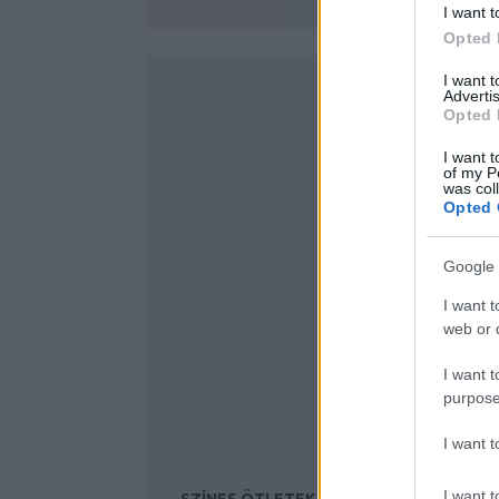
I want t
Opted 
I want 
Advertis
Opted 
I want t
of my P
was col
Opted 
Google 
I want t
web or d
I want t
purpose
I want 
I want t