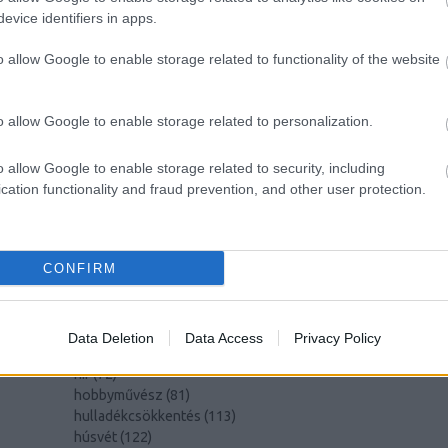
evice identifiers in apps.
CÍMKÉK
o allow Google to enable storage related to functionality of the website
advent
(
144
)
akzo nobel
(
74
)
o allow Google to enable storage related to personalization.
art export
(
82
)
,
csináld magad
(
601
)
dekoráció
(
383
)
s
o allow Google to enable storage related to security, including
DIY
(
303
)
cation functionality and fraud prevention, and other user protection.
diy
(
383
)
fenntarthatóság
(
71
)
án
festés
(
174
)
CONFIRM
fesztivál
(
70
)
fonal
(
73
)
gyerekekkel készíthető
(
180
)
gyerekeknek
(
162
)
Data Deletion
Data Access
Privacy Policy
gyerekjáték
(
73
)
hír
(
72
)
hobbyművész
(
81
)
hulladékcsökkentés
(
113
)
húsvét
(
122
)