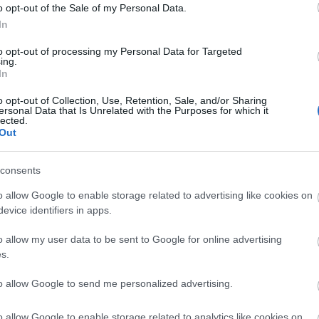
o opt-out of the Sale of my Personal Data.
In
to opt-out of processing my Personal Data for Targeted
ing.
In
o opt-out of Collection, Use, Retention, Sale, and/or Sharing
ersonal Data that Is Unrelated with the Purposes for which it
AKCIÓ
K
lected.
Out
consents
o allow Google to enable storage related to advertising like cookies on
P
evice identifiers in apps.
o allow my user data to be sent to Google for online advertising
s.
to allow Google to send me personalized advertising.
o allow Google to enable storage related to analytics like cookies on