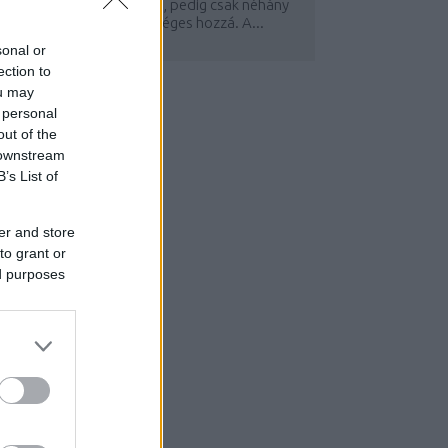
ázilag is el lehet készíteni, pedig csak néhány
gyszerű alapanyag szükséges hozzá. A...
sonal or
ection to
ou may
 personal
out of the
 downstream
B’s List of
er and store
to grant or
ed purposes