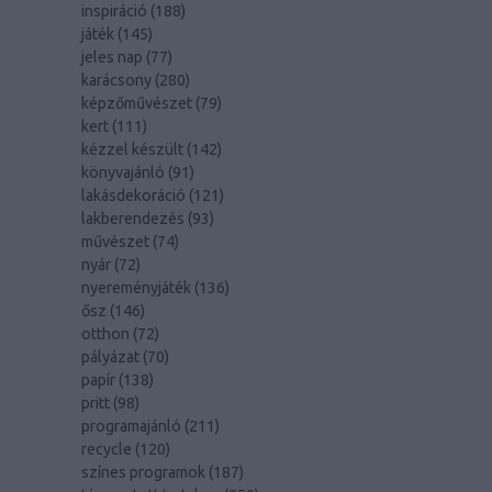
inspiráció
(
188
)
játék
(
145
)
jeles nap
(
77
)
karácsony
(
280
)
képzőművészet
(
79
)
kert
(
111
)
kézzel készült
(
142
)
könyvajánló
(
91
)
lakásdekoráció
(
121
)
lakberendezés
(
93
)
művészet
(
74
)
nyár
(
72
)
nyereményjáték
(
136
)
ősz
(
146
)
otthon
(
72
)
pályázat
(
70
)
papír
(
138
)
pritt
(
98
)
programajánló
(
211
)
recycle
(
120
)
színes programok
(
187
)