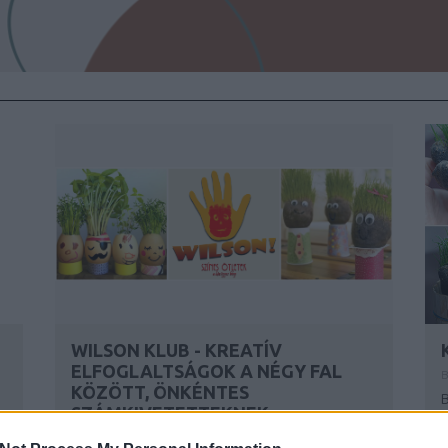
WILSON KLUB - KREATÍV
ELFOGLALTSÁGOK A NÉGY FAL
B
KÖZÖTT, ÖNKÉNTES
B
SZÁMKIVETETTEKNEK
f
1. fejezet - Mindig kell egy barát...vagy