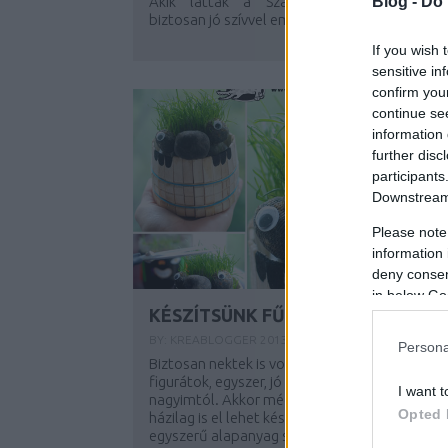
Akik látták a Számkivetett című filmet
Blog -
Do 
biztosan jó szívvel emlékeznek vissza...
If you wish 
sensitive in
confirm you
continue se
information 
further disc
participants
Downstream 
Please note
information 
deny consent
in below Go
KÉSZÍTSÜNK FŰFEJET!
BY:
KREABLOGGER
2013. MÁJ 02.
Persona
Biztosan nektek is volt már ilyen vicces
figurátok, egyszer, jó régen én is kaptam a
I want t
nagyimtól. Akkor még nem tudtam, hogy
Opted 
házilag is el lehet készíteni, pedig csak néhány
egyszerű alapanyag szükséges hozzá. A...