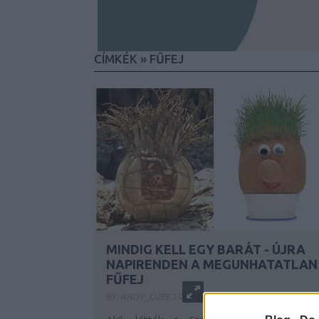
CÍMKÉK
»
FŰFEJ
MINDIG KELL EGY BARÁT - ÚJRA
NAPIRENDEN A MEGUNHATATLAN
FŰFEJ
BY:
ANDY_CUBE
2021. ÁPR 13.