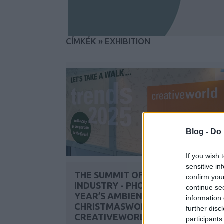
CÍMKÉK
»
EXHIBITION
Blog -
Do 
If you wish 
sensitive in
THE SUMMIT OF THE CREATIVE
confirm you
INDUSTRY - PHOTOS FROM THIS
continue se
YEAR’S AMBIENTE -
information 
CHRISTMASWORLD -
further disc
CREATIVEWORLD TRADE FAIR
participants