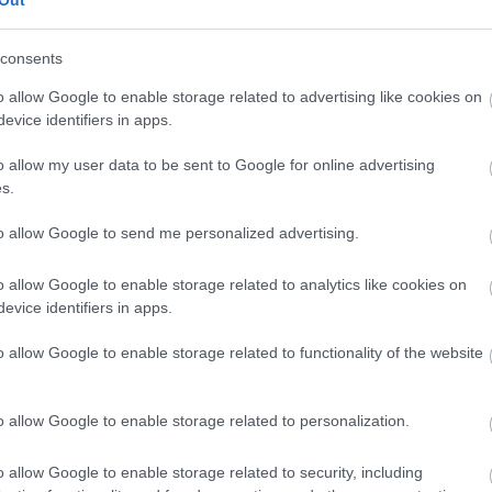
Out
consents
CÍMKÉK
o allow Google to enable storage related to advertising like cookies on
evice identifiers in apps.
advent
(
144
)
akzo nobel
(
74
)
o allow my user data to be sent to Google for online advertising
art export
(
82
)
s.
,
csináld magad
(
601
)
dekoráció
(
383
)
s
to allow Google to send me personalized advertising.
DIY
(
303
)
diy
(
383
)
o allow Google to enable storage related to analytics like cookies on
fenntarthatóság
(
71
)
án
evice identifiers in apps.
festés
(
174
)
fesztivál
(
70
)
o allow Google to enable storage related to functionality of the website
fonal
(
73
)
gyerekekkel készíthető
(
180
)
gyerekeknek
(
162
)
o allow Google to enable storage related to personalization.
gyerekjáték
(
73
)
hír
(
72
)
hobbyművész
(
81
)
o allow Google to enable storage related to security, including