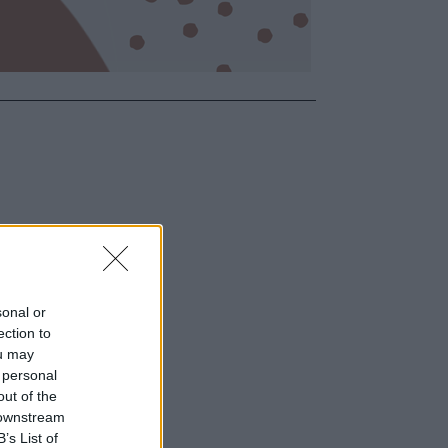
sonal or
ection to
ou may
 personal
out of the
 downstream
B’s List of