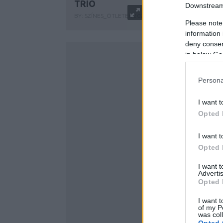
TRIO
Downstream 
BY:
SZÍNES_ÖTLETEK
2025. FEB 10.
Please note
...
information 
deny consent
in below Go
Persona
I want t
Opted 
I want t
Opted 
I want 
Advertis
Opted 
I want t
of my P
was col