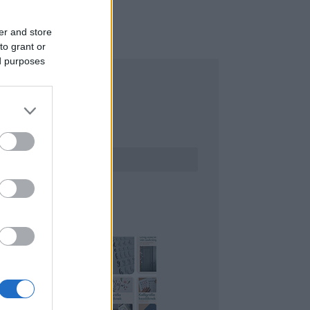
er and store
to grant or
ed purposes
ERESÉS
INTEREST