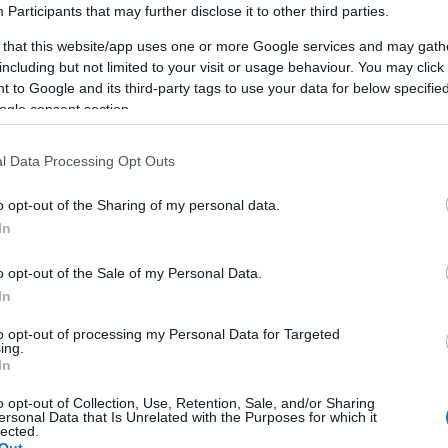
Participants
that may further disclose it to other third parties.
 that this website/app uses one or more Google services and may gath
including but not limited to your visit or usage behaviour. You may click 
 to Google and its third-party tags to use your data for below specifi
ogle consent section.
l Data Processing Opt Outs
AKCIÓ
K
o opt-out of the Sharing of my personal data.
In
o opt-out of the Sale of my Personal Data.
In
P
to opt-out of processing my Personal Data for Targeted
ing.
In
o opt-out of Collection, Use, Retention, Sale, and/or Sharing
ersonal Data that Is Unrelated with the Purposes for which it
lected.