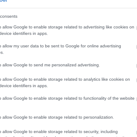
Out
consents
CÍMKÉK
o allow Google to enable storage related to advertising like cookies on
evice identifiers in apps.
advent
(
144
)
akzo nobel
(
74
)
o allow my user data to be sent to Google for online advertising
art export
(
82
)
s.
,
csináld magad
(
601
)
dekoráció
(
383
)
s
to allow Google to send me personalized advertising.
diy
(
383
)
DIY
(
303
)
o allow Google to enable storage related to analytics like cookies on
fenntarthatóság
(
71
)
án
evice identifiers in apps.
festés
(
174
)
fesztivál
(
70
)
o allow Google to enable storage related to functionality of the website
fonal
(
73
)
gyerekekkel készíthető
(
180
)
gyerekeknek
(
162
)
o allow Google to enable storage related to personalization.
gyerekjáték
(
73
)
hír
(
72
)
hobbyművész
(
81
)
o allow Google to enable storage related to security, including