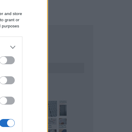
er and store
to grant or
ed purposes
ERESÉS
INTEREST