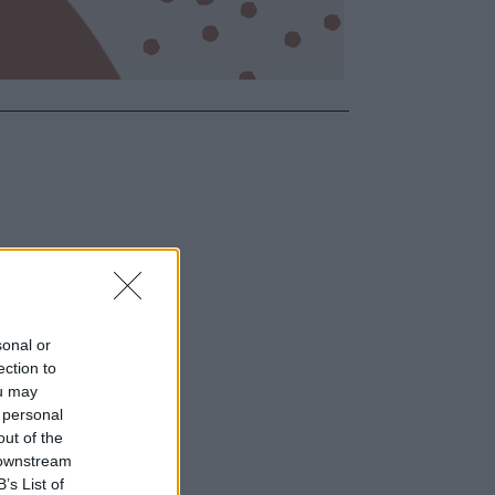
sonal or
ection to
ou may
 personal
out of the
 downstream
B’s List of