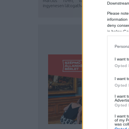
Március 10-én, vasárnap egy izgalmas
Downstream 
ingyenesen látogatható program vár...
Please note
information 
deny consent
in below Go
Persona
I want t
Opted 
I want t
Opted 
I want 
Advertis
Opted 
I want t
of my P
was col