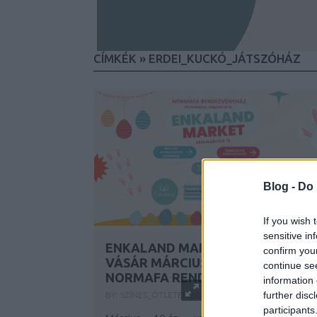
CÍMKÉK
»
ERDEI_KUCKÓ_JÁTSZÓHÁZ
Blog -
Do 
If you wish 
sensitive in
ENKALAND MARKET HÚSVÉTI
confirm you
VÁSÁR MÁRCIUS 10-ÉN A
continue se
NORMAFA RENDEZVÉNYHÁZBAN
information 
further disc
BY:
SZÍNES_ÖTLETEK
2024. MÁR 05.
participants