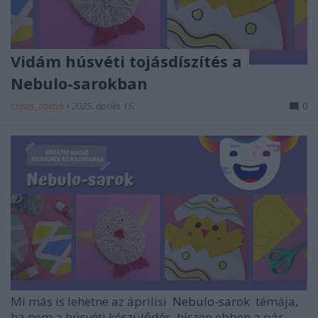
Vidám húsvéti tojásdíszítés a
Nebulo-sarokban
színes_ötletek
•
2025. április 15.
0
Mi más is lehetne az áprilisi
Nebulo-sarok
témája,
ha nem a húsvéti készülődés, hiszen ebben a pár