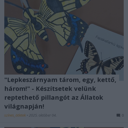
"Lepkeszárnyam tárom, egy, kettő,
három!" - Készítsetek velünk
reptethető pillangót az Állatok
világnapján!
színes_ötletek
•
2025. október 04.
0