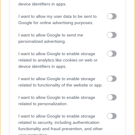
device identifiers in apps.
I want to allow my user data to be sent to
Google for online advertising purposes.
I want to allow Google to send me
personalized advertising.
I want to allow Google to enable storage
Vásárlásmentes adventi
related to analytics like cookies on web or
naptárötletek a meghitt
device identifiers in apps.
pillanatokhoz
I want to allow Google to enable storage
színesötletek_team
•
2024. november 28.
0
related to functionality of the website or app.
I want to allow Google to enable storage
related to personalization.
I want to allow Google to enable storage
related to security, including authentication
functionality and fraud prevention, and other
user protection.