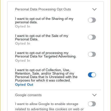
Please note that this website/app uses one or more Google
Personal Data Processing Opt Outs
services and may gather and store information including but
not limited to your visit or usage behaviour. You may click to
I want to opt-out of the Sharing of my
personal data.
grant or deny consent to Google and its third-party tags to
Opted In
use your data for below specified purposes in below Google
consent section.
I want to opt-out of the Sale of my
Personal Data.
Opted In
I want to opt-out of processing my
Personal Data for Targeted Advertising.
A tavaszi ötletek sorában most egy régi kedvenc
Opted In
következik, úgy a figurát, mint az elkészítés
módszerét illetően. Az aranyos bárányokat ...
I want to opt-out of Collection, Use,
Retention, Sale, and/or Sharing of my
Personal Data that Is Unrelated with the
Purposes for which it was collected.
Opted Out
Google consents
I want to allow Google to enable storage
related to advertising like cookies on web or