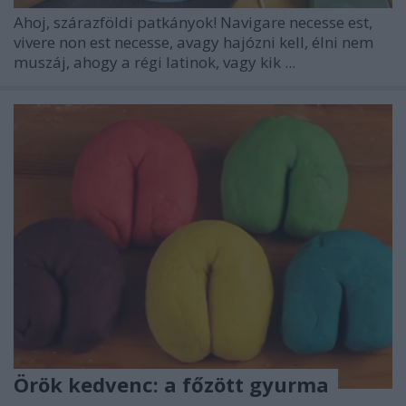
Ahoj, szárazföldi patkányok! Navigare necesse est,
vivere non est necesse, avagy hajózni kell, élni nem
muszáj, ahogy a régi latinok, vagy kik ...
Örök kedvenc: a főzött gyurma