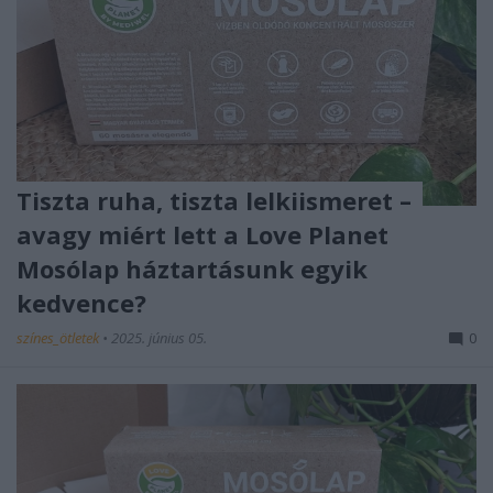
Tiszta ruha, tiszta lelkiismeret –
avagy miért lett a Love Planet
Mosólap háztartásunk egyik
kedvence?
színes_ötletek
•
2025. június 05.
0