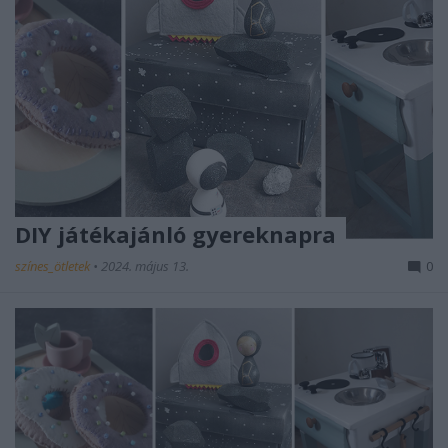
DIY játékajánló gyereknapra
színes_ötletek
•
2024. május 13.
0