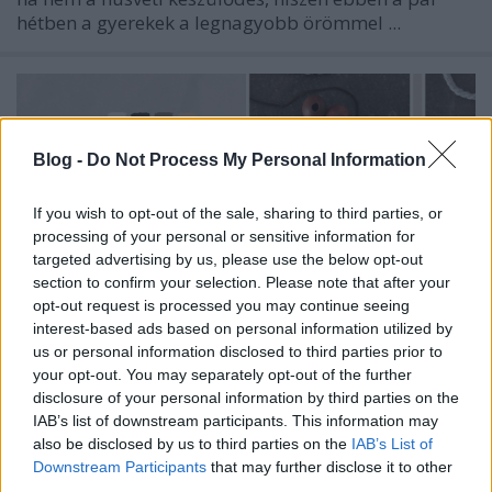
hétben a gyerekek a legnagyobb örömmel ...
Blog -
Do Not Process My Personal Information
If you wish to opt-out of the sale, sharing to third parties, or
processing of your personal or sensitive information for
targeted advertising by us, please use the below opt-out
section to confirm your selection. Please note that after your
opt-out request is processed you may continue seeing
interest-based ads based on personal information utilized by
us or personal information disclosed to third parties prior to
your opt-out. You may separately opt-out of the further
disclosure of your personal information by third parties on the
Cuki bárány makraméfonalból
IAB’s list of downstream participants. This information may
also be disclosed by us to third parties on the
IAB’s List of
színesötletek_team
•
2025. április 02.
0
Downstream Participants
that may further disclose it to other
third parties.