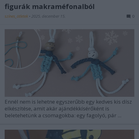
figurák makraméfonalból
színes_ötletek
•
2025. december 15.
0
Ennél nem is lehetne egyszerűbb egy kedves kis dísz
elkészítése, amit akár ajándékkísérőként is
beletehetünk a csomagokba: egy fagolyó, pár ...