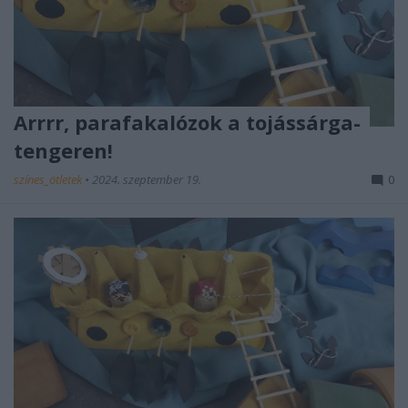
Arrrr, parafakalózok a tojássárga-
tengeren!
színes_ötletek
•
2024. szeptember 19.
0