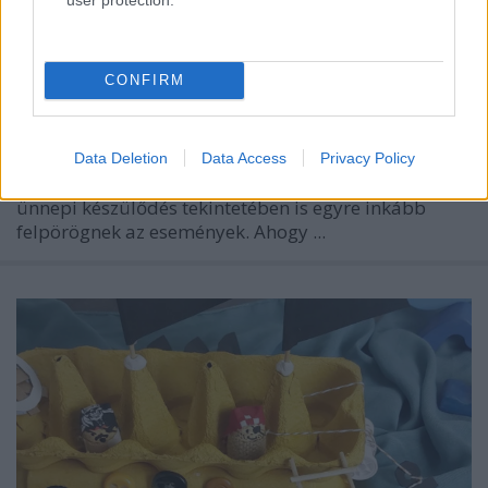
CONFIRM
Data Deletion
Data Access
Privacy Policy
Már hangosan kopogtat ajtónkon a december, és az
ünnepi készülődés tekintetében is egyre inkább
felpörögnek az események. Ahogy ...