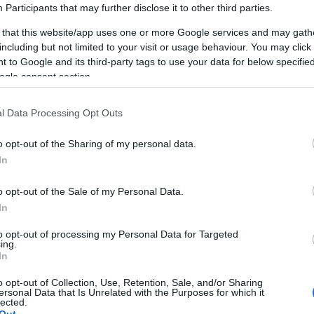
Participants
that may further disclose it to other third parties.
is
-
 that this website/app uses one or more Google services and may gath
including but not limited to your visit or usage behaviour. You may click 
 to Google and its third-party tags to use your data for below specifi
ogle consent section.
l Data Processing Opt Outs
AKCIÓ
K
o opt-out of the Sharing of my personal data.
In
o opt-out of the Sale of my Personal Data.
In
P
to opt-out of processing my Personal Data for Targeted
ing.
In
o opt-out of Collection, Use, Retention, Sale, and/or Sharing
ersonal Data that Is Unrelated with the Purposes for which it
lected.