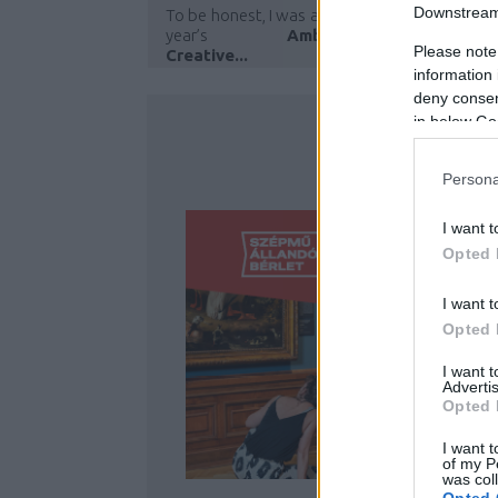
Downstream 
To be honest, I was a bit concerned before th
year’s
Ambiente-Christmasworld
Please note
Creative...
information 
deny consent
in below Go
Persona
I want t
Opted 
I want t
Opted 
I want 
Advertis
Opted 
I want t
of my P
was col