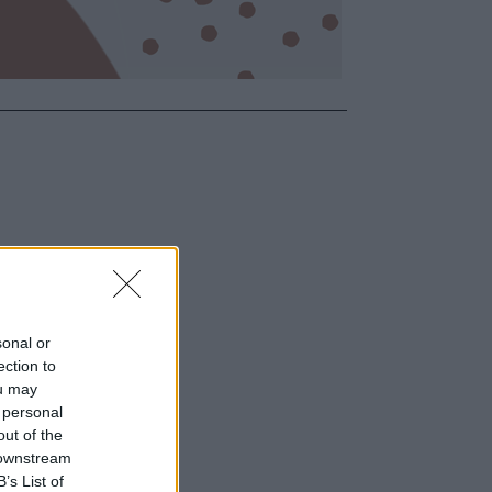
sonal or
ection to
ou may
 personal
out of the
 downstream
B’s List of