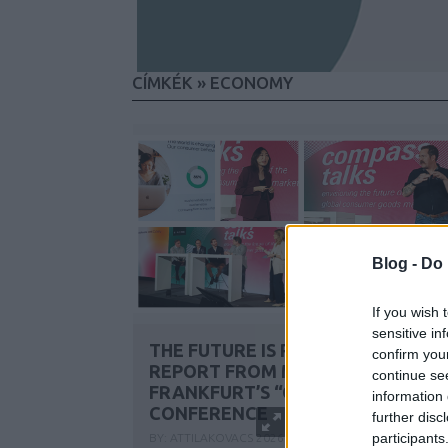
CÍMKÉK
»
ECONOMY
Blog -
Do 
If you wish 
sensitive in
THE FUTURE IS PRESENT – A
confirm you
REPORT FROM MESSE
continue se
FRANKFURT’S “COMPASS TALKS”
information 
CONFERENCE
further disc
participants
BY:
ATTILAKOVACS
2026. FEB 20.