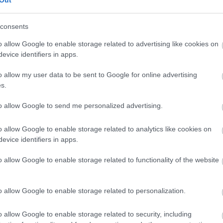
Out
consents
CÍMKÉK
o allow Google to enable storage related to advertising like cookies on
evice identifiers in apps.
advent
(
144
)
akzo nobel
(
74
)
o allow my user data to be sent to Google for online advertising
art export
(
82
)
s.
,
csináld magad
(
601
)
dekoráció
(
383
)
s
to allow Google to send me personalized advertising.
DIY
(
303
)
diy
(
383
)
o allow Google to enable storage related to analytics like cookies on
fenntarthatóság
(
71
)
án
evice identifiers in apps.
festés
(
174
)
fesztivál
(
70
)
o allow Google to enable storage related to functionality of the website
fonal
(
73
)
gyerekekkel készíthető
(
180
)
gyerekeknek
(
162
)
o allow Google to enable storage related to personalization.
gyerekjáték
(
73
)
hír
(
72
)
hobbyművész
(
81
)
o allow Google to enable storage related to security, including