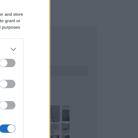
er and store
to grant or
ed purposes
ERESÉS
INTEREST