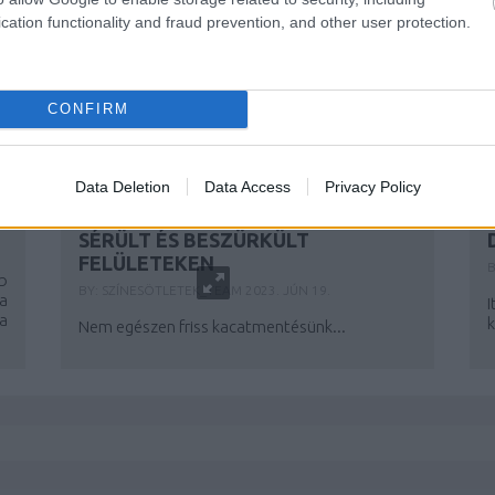
cation functionality and fraud prevention, and other user protection.
CONFIRM
Data Deletion
Data Access
Privacy Policy
KIS SZEKRÉNYKÉINK ÚJ RUHÁJA,
AVAGY BÚTORFESTÉS RÉGI,
SÉRÜLT ÉS BESZÜRKÜLT
FELÜLETEKEN
B
b
BY:
SZÍNESÖTLETEK_TEAM
2023. JÚN 19.
a
a
k
Nem egészen friss kacatmentésünk...