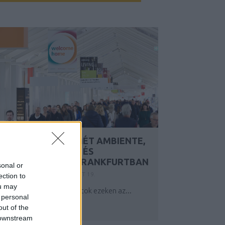
JANUÁR VÉGÉN ISMÉT AMBIENTE,
CHRISTMASWORLD ÉS
CREATIVEWORLD FRANKFURTBAN
sonal or
Y:
SZÍNES_ÖTLETEK
2023. OKT 19.
ection to
ou may
orábban már olvashattatok ezeken az...
 personal
out of the
 downstream