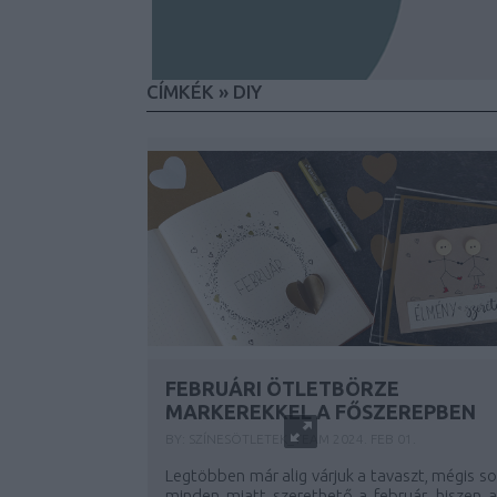
CÍMKÉK
»
DIY
FEBRUÁRI ÖTLETBÖRZE
MARKEREKKEL A FŐSZEREPBEN
BY:
SZÍNESÖTLETEK_TEAM
2024. FEB 01.
Legtöbben már alig várjuk a tavaszt, mégis s
minden miatt szerethető a február, hiszen a