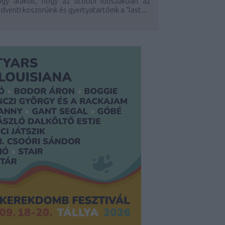
Úgy alakult, hogy az utóbbi időszakban az
dventi koszorúink és gyertyatartóink a "last...