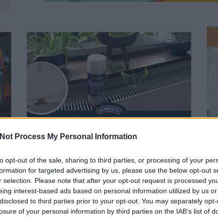
ŐSZI ABLAKTISZTÍTÁS
Not Process My Personal Information
EXTRÁKKAL, AVAGY EGY INSTANT
RADIÁTORFESTÉS TÖRTÉNETE
to opt-out of the sale, sharing to third parties, or processing of your per
BY:
BOROS_TYAN
2023. NOV 03.
B
formation for targeted advertising by us, please use the below opt-out s
,
r selection. Please note that after your opt-out request is processed y
d
Sokszor tapasztaljuk, hogy egy-egy...
K
eing interest-based ads based on personal information utilized by us or
i
disclosed to third parties prior to your opt-out. You may separately opt-
losure of your personal information by third parties on the IAB’s list of