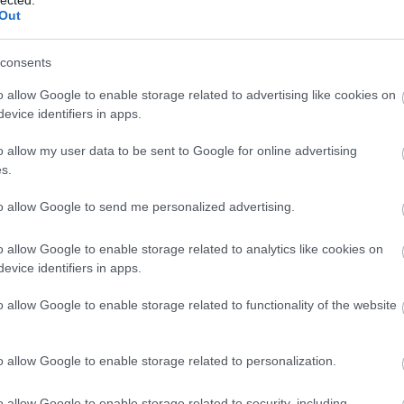
Out
consents
o allow Google to enable storage related to advertising like cookies on
evice identifiers in apps.
o allow my user data to be sent to Google for online advertising
s.
MURPHY IDŐJÁRÁSJELENTÉSE,
to allow Google to send me personalized advertising.
AVAGY EGY TERASZKORLÁT
FELÚJÍTÁSÁNAK KALANDOS
TÖRTÉNETE
o allow Google to enable storage related to analytics like cookies on
B
z
evice identifiers in apps.
BY:
SZÍNESÖTLETEK_TEAM
2023. AUG 23.
zt
b
Hogy a nyár nemcsak a pihenés, de a kül-...
l
o allow Google to enable storage related to functionality of the website
o allow Google to enable storage related to personalization.
o allow Google to enable storage related to security, including