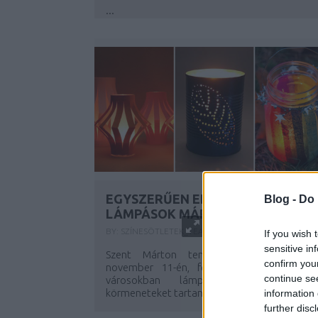
...
EGYSZERŰEN ELKÉSZÍTHETŐ
Blog -
Do 
LÁMPÁSOK MÁRTON-NAPRA
BY:
SZÍNESÖTLETEK_TEAM
2023. NOV 06.
If you wish 
sensitive in
Szent Márton temetésének emléknapján
confirm you
november 11-én, főleg német és hollan
continue se
városokban lámpás, fáklyás éjszaka
körmeneteket tartanak, melyeken...
information 
further disc