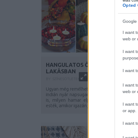
Opted 
Google 
I want t
web or d
I want t
purpose
HANGULATOS ŐSZI FÉNYEK A
I want 
LAKÁSBAN
BY:
SZÍNESÖTLETEK_TEAM
2023. SZE 11.
I want t
Ugyan még remélhetően sokáig élvezhetjük a
web or d
indián nyár napsugarainak melegét, tudjuk a
is, milyen hamar eljönnek azok a hűvöseb
I want t
esték, amikor igazán jól esik...
or app.
I want t
I want t