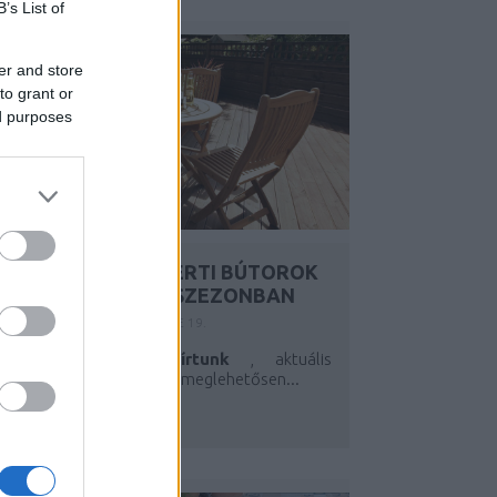
B’s List of
er and store
to grant or
ed purposes
FAFELÜLETEK ÉS KERTI BÚTOROK
ÁPOLÁSA AZ ŐSZI SZEZONBAN
Y:
SZÍNES_ÖTLETEK
2023. SZE 19.
Mint arról
nemrég írtunk
, aktuális
eraszfelújítós projektünk meglehetősen...