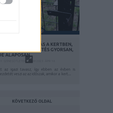
TAVASZI MEGÚJULÁS A KERTBEN,
AVAGY KERÍTÉSFESTÉS GYORSAN,
DE ALAPOSAN
Y:
SZÍNESÖTLETEK_TEAM
2023. ÁPR 14.
Itt az igazi tavasz, így ebben az évben is
ezdetét veszi az az időszak, amikor a
kert...
KÖVETKEZŐ OLDAL