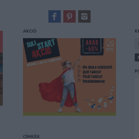
AKCIÓ
K
P
CÍMKÉK