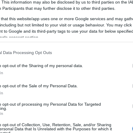
. This information may also be disclosed by us to third parties on the
IA
Participants
that may further disclose it to other third parties.
 that this website/app uses one or more Google services and may gath
including but not limited to your visit or usage behaviour. You may click 
 to Google and its third-party tags to use your data for below specifi
ogle consent section.
l Data Processing Opt Outs
o opt-out of the Sharing of my personal data.
VÉGE A RÓZSAVIRÁGZÁSNAK?
In
HAJTOGASSUNK SZÍNES ŐSZI
FALEVELEKBŐL!
o opt-out of the Sale of my Personal Data.
B
Korábbi cikkünk ráncfelvarrva
In
BY:
SZÍNESÖTLETEK_TEAM
2023. SZE 27.
t
to opt-out of processing my Personal Data for Targeted
ing.
Nem kell profi virágkötőnek lennünk ahhoz...
In
o opt-out of Collection, Use, Retention, Sale, and/or Sharing
ersonal Data that Is Unrelated with the Purposes for which it
lected.