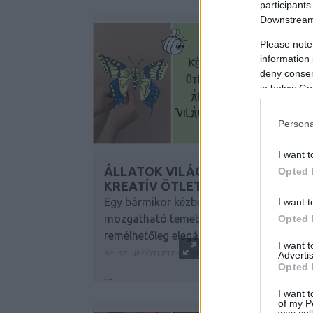
participants
Downstream 
Please note
information 
deny consent
in below Go
Persona
I want t
ÁLLATOK VILÁGNAPJA 2023 -
Opted 
KREATÍV ÖTLETEK PAPÍRBÓL
Egy bármikor kézbe vehető lepke, egy
I want t
mozgatható temetőbogár és egy
Opted 
remélhetőleg elegáns időkérés
I want 
BY:
SZÍNESÖTLETEK_TEAM
2023. OKT 04.
Advertis
Opted 
...
I want t
of my P
was col