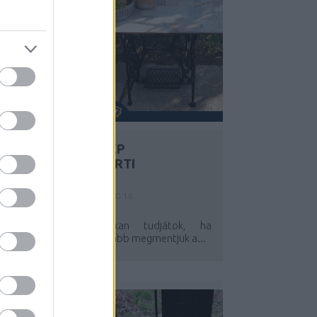
EGY RÉGI VARRÓGÉP
ÚJJÁSZÜLETÉSE KERTI
ASZTALKÉNT
Y:
SZÍNES_ÖTLETEK
2023. AUG 16.
Ahogy ezt már sokan tudjátok, ha
ehetőségünk nyílik rá, inkább megmentjük a...