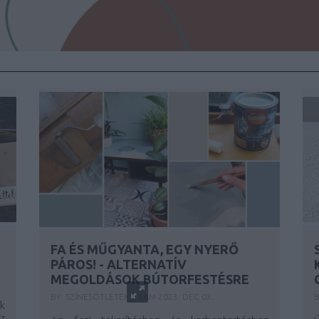
FA ÉS MŰGYANTA, EGY NYERŐ
PÁROS! - ALTERNATÍV
MEGOLDÁSOK BÚTORFESTÉSRE
BY:
SZÍNESÖTLETEK_TEAM
2023. DEC 03.
B
ok
z