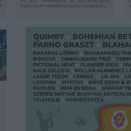
Az őszi takarításhoz és karbantartáshoz
n
kapcsolódó munkálatok sora a szokatlanul...
a