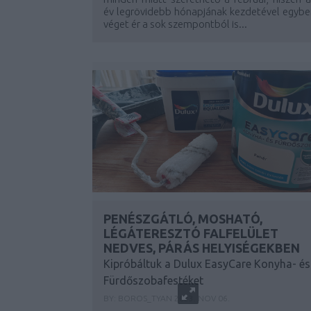
év legrövidebb hónapjának kezdetével egybe
véget ér a sok szempontból is...
PENÉSZGÁTLÓ, MOSHATÓ,
LÉGÁTERESZTÓ FALFELÜLET
NEDVES, PÁRÁS HELYISÉGEKBEN
Kipróbáltuk a Dulux EasyCare Konyha- és
Fürdőszobafestéket
BY:
BOROS_TYAN
2023. NOV 06.