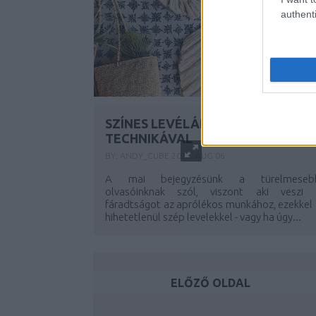
authenti
SZÍNES LEVÉLÁRADAT MAKRAMÉ
TECHNIKÁVAL
BY:
ANDY_CUBE
2023. AUG 06.
A mai bejegyzésünk a türelmeseb
olvasóinknak szól, viszont aki veszi 
fáradtságot az aprólékos munkához, ezekkel 
hihetetlenül szép levelekkel - vagy ha úgy...
ELŐZŐ OLDAL