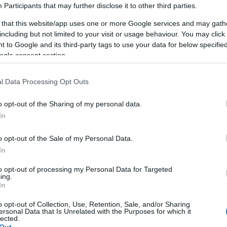
5
,
Participants
that may further disclose it to other third parties.
a
 that this website/app uses one or more Google services and may gath
including but not limited to your visit or usage behaviour. You may click 
 to Google and its third-party tags to use your data for below specifi
ogle consent section.
l Data Processing Opt Outs
AKCIÓ
K
o opt-out of the Sharing of my personal data.
In
o opt-out of the Sale of my Personal Data.
In
P
to opt-out of processing my Personal Data for Targeted
ing.
In
o opt-out of Collection, Use, Retention, Sale, and/or Sharing
ersonal Data that Is Unrelated with the Purposes for which it
lected.