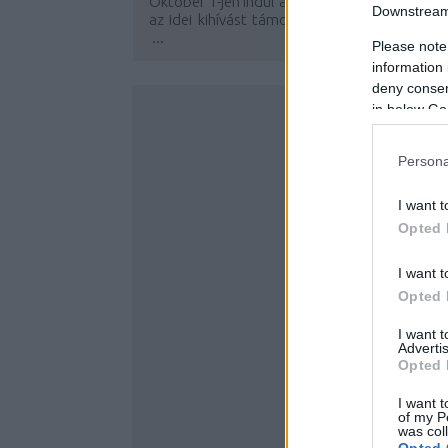
Október 1-jén indul a
Színes Inktober 202
Downstream 
az idei kihívást támogató
Művészek boltj
...
Please note
information 
deny consent
in below Go
Persona
I want t
Opted 
I want t
Opted 
I want 
Advertis
Opted 
I want t
of my P
was col