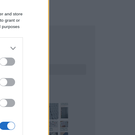
er and store
to grant or
ed purposes
ERESÉS
INTEREST