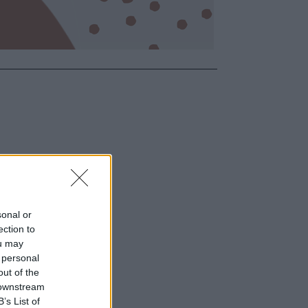
sonal or
ection to
ou may
 personal
out of the
 downstream
B’s List of