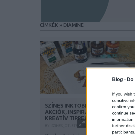
CÍMKÉK
»
DIAMINE
Blog -
Do 
If you wish 
sensitive in
SZÍNES INKTOBER 2025 - HETI
confirm you
AKCIÓK, INSPIRÁLÓ ESZKÖZÖK,
continue se
KREATÍV TIPPEK
information 
further disc
BY:
SZÍNES_ÖTLETEK
2025. SZE 29.
participants