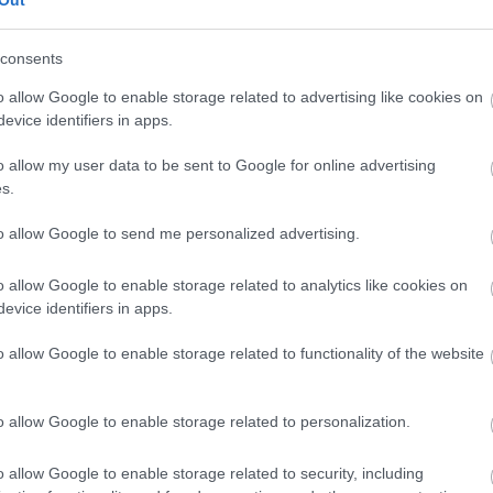
Out
consents
CÍMKÉK
o allow Google to enable storage related to advertising like cookies on
evice identifiers in apps.
advent
(
144
)
akzo nobel
(
74
)
o allow my user data to be sent to Google for online advertising
art export
(
82
)
s.
,
csináld magad
(
601
)
dekoráció
(
383
)
s
to allow Google to send me personalized advertising.
DIY
(
303
)
diy
(
383
)
o allow Google to enable storage related to analytics like cookies on
fenntarthatóság
(
71
)
án
evice identifiers in apps.
festés
(
174
)
fesztivál
(
70
)
o allow Google to enable storage related to functionality of the website
fonal
(
73
)
gyerekekkel készíthető
(
180
)
gyerekeknek
(
162
)
o allow Google to enable storage related to personalization.
gyerekjáték
(
73
)
hír
(
72
)
hobbyművész
(
81
)
o allow Google to enable storage related to security, including