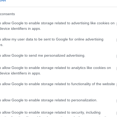
Out
consents
CÍMKÉK
o allow Google to enable storage related to advertising like cookies on
evice identifiers in apps.
advent
(
144
)
akzo nobel
(
74
)
o allow my user data to be sent to Google for online advertising
art export
(
82
)
s.
,
csináld magad
(
601
)
dekoráció
(
383
)
s
to allow Google to send me personalized advertising.
diy
(
383
)
DIY
(
303
)
o allow Google to enable storage related to analytics like cookies on
fenntarthatóság
(
71
)
án
evice identifiers in apps.
festés
(
174
)
fesztivál
(
70
)
o allow Google to enable storage related to functionality of the website
fonal
(
73
)
gyerekekkel készíthető
(
180
)
gyerekeknek
(
162
)
o allow Google to enable storage related to personalization.
gyerekjáték
(
73
)
hír
(
72
)
hobbyművész
(
81
)
o allow Google to enable storage related to security, including