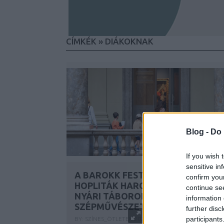
CÍMKÉK
»
DIÁKOKNAK
Blog -
Do 
If you wish 
sensitive in
A BAROKK FESTŐMŰHELYTŐL A
confirm you
HOPLITÁK HARCMODORÁIG -
continue se
NYÁRI TÁBOROK A
information 
SZÉPMŰVÉSZETI MÚZEUMBAN
further disc
participants
BY:
SZÍNES_ÖTLETEK
2024. ÁPR 12.