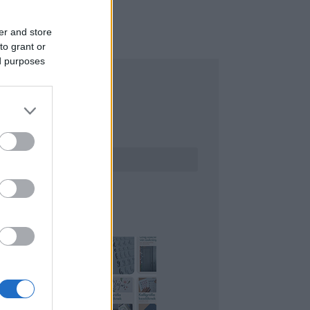
er and store
to grant or
ed purposes
ERESÉS
INTEREST