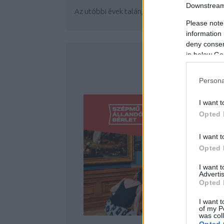
Downstream 
Az utóbbi évek talán, ha nem egyenesen a...
Please note
information 
deny consent
in below Go
Persona
I want t
Opted 
I want t
Opted 
I want 
Advertis
Opted 
I want t
of my P
was col