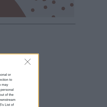
sonal or
ection to
ou may
 personal
out of the
 downstream
B’s List of