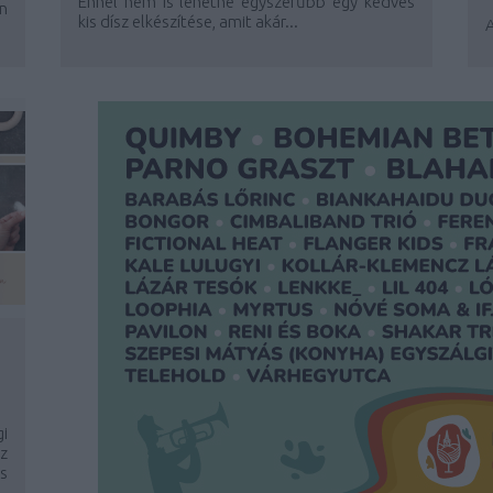
Ennél nem is lehetne egyszerűbb egy kedves
n
kis dísz elkészítése, amit akár...
A
i
z
s