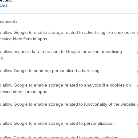
Out
consents
o allow Google to enable storage related to advertising like cookies on
evice identifiers in apps.
o allow my user data to be sent to Google for online advertising
s.
MAKRAMÉ ÉS CSAVARANYA - EGY
to allow Google to send me personalized advertising.
NYERŐ PÁROS NYÁRRA!
BY:
SZÍNES_ÖTLETEK
2023. JÚN 17.
o allow Google to enable storage related to analytics like cookies on
B
b
Bármikor kikapcsoló elfoglaltság lehet az
evice identifiers in apps.
a
ékszerkészítés, de az biztos, hogy nyáron
A
a
különösen jól jönnek az egyedi kiegészítők,
n
o allow Google to enable storage related to functionality of the website
akár a kedvenc nyári ruhánkat szeretnénk...
o allow Google to enable storage related to personalization.
o allow Google to enable storage related to security, including