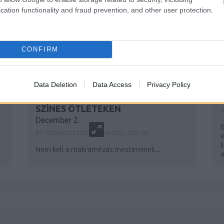
cation functionality and fraud prevention, and other user protection.
CONFIRM
Data Deletion
Data Access
Privacy Policy
A
KÉZÜGYES TIPPEK MINDEN NAPRA
- ONLINE ADVENTI NAPTÁR A
SZÍNES ÖTLETEKEN
B
December 2.
BY:
SZÍNESÖTLETEK_TEAM
2022. DEC 02.
Nem kell a makramézás mestereinek...
a