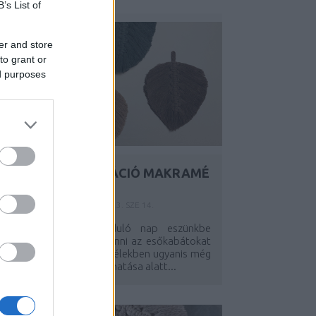
B’s List of
er and store
to grant or
ed purposes
ŐSZI LEVÉLDEKORÁCIÓ MAKRAMÉ
TECHNIKÁVAL
Y:
SZÍNESÖTLETEK_TEAM
2023. SZE 14.
A mai borongósan induló nap eszünkbe
uttatta, hogy ideje elővenni az esőkabátokat
s cserélni a dekorációt, lélekben ugyanis még
avában a nyári élmények hatása alatt...