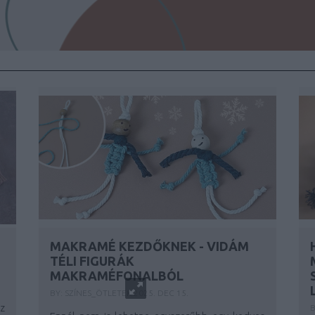
MAKRAMÉ KEZDŐKNEK - VIDÁM
TÉLI FIGURÁK
MAKRAMÉFONALBÓL
BY:
SZÍNES_ÖTLETEK
2025. DEC 15.
z
B