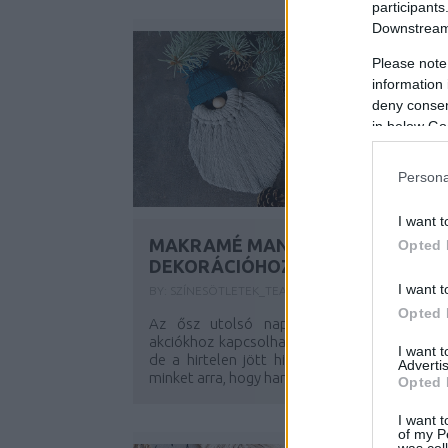
participants
Downstream 
Please note
information 
deny consent
in below Go
Persona
I want t
MAKRAMÉ MANÓ A TÉLI
Opted 
DEKORÁCIÓHOZ
I want t
BY:
SZÍNESÖTLETEK_TEAM
2023. NOV 27.
Opted 
Az ősz utolsó napjaiban ha nem a bolt
akciókhoz kapcsolható karácsonyi dekorációk
I want 
de a hirtelen jött hideg biztosan emlékezte
Advertis
minket arra, hogy hamarosan itt...
Opted 
I want t
of my P
was col