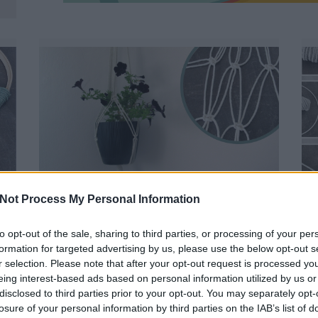
-
EGY MODERN KLASSZIKUS, A
Not Process My Personal Information
MAKRAMÉ VIRÁGTARTÓ
BY:
SZÍNESÖTLETEK_TEAM
2024. ÁPR 09.
B
to opt-out of the sale, sharing to third parties, or processing of your per
formation for targeted advertising by us, please use the below opt-out s
Ha szeretitek a függesztett virágtartókat,
r selection. Please note that after your opt-out request is processed y
érdemes elővenni a reneszánszát élő
e
eing interest-based ads based on personal information utilized by us or
makramé technikát, több okból is. Már a
r
legegyszerűbb csomókkal is látványos...
e
disclosed to third parties prior to your opt-out. You may separately opt-
losure of your personal information by third parties on the IAB’s list of