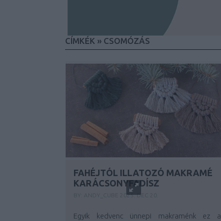
CÍMKÉK
»
CSOMÓZÁS
FAHÉJTÓL ILLATOZÓ MAKRAMÉ
KARÁCSONYFADÍSZ
BY:
ANDY_CUBE
2025. DEC 20.
Egyik kedvenc ünnepi makraménk ez a