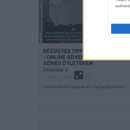
authenti
KÉZÜGYES TIPPEK MINDEN NAPR
- ONLINE ADVENTI NAPTÁR A
SZÍNES ÖTLETEKEN
December 6.
BY:
ANDY_CUBE
2022. DEC 06.
Online adventi naptárunk mai lapjára ismét...