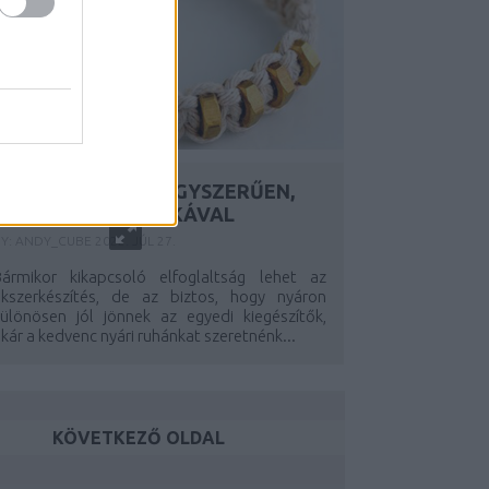
ÉKSZERKÉSZÍTÉS EGYSZERŰEN,
MAKRAMÉ TECHNIKÁVAL
Y:
ANDY_CUBE
2022. JÚL 27.
Bármikor kikapcsoló elfoglaltság lehet az
ékszerkészítés, de az biztos, hogy nyáron
különösen jól jönnek az egyedi kiegészítők,
kár a kedvenc nyári ruhánkat szeretnénk...
KÖVETKEZŐ OLDAL