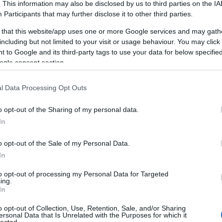
. This information may also be disclosed by us to third parties on the
IA
Participants
that may further disclose it to other third parties.
 that this website/app uses one or more Google services and may gath
including but not limited to your visit or usage behaviour. You may click 
 to Google and its third-party tags to use your data for below specifi
ogle consent section.
l Data Processing Opt Outs
o opt-out of the Sharing of my personal data.
MAKRAMÉ KEZDŐKNEK -
In
EGYSZERŰ FONALANGYAL A
KARÁCSONYFÁRA
o opt-out of the Sale of my Personal Data.
B
In
BY:
SZÍNES_ÖTLETEK
2023. NOV 14.
i
,
j
A csomózott karácsonyi díszek közül most egy
to opt-out of processing my Personal Data for Targeted
t
é
nagyon egyszerűen elkészíthető angyalt...
ing.
j
In
o opt-out of Collection, Use, Retention, Sale, and/or Sharing
ersonal Data that Is Unrelated with the Purposes for which it
lected.