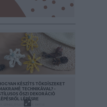
HOGYAN KÉSZÍTS TÖKDÍSZEKET
MAKRAMÉ TECHNIKÁVAL? -
STÍLUSOS ŐSZI DEKORÁCIÓ
LÉPÉSRŐL LÉPÉSRE
Y:
SZÍNES_ÖTLETEK
2025. OKT 13.