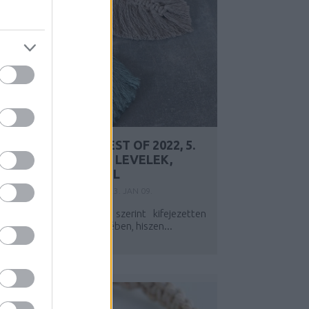
SZÍNES ÖTLETEK BEST OF 2022, 5.
HELYEZETT - ISMÉT LEVELEK,
EZÚTTAL FONALBÓL
Y:
SZÍNESÖTLETEK_TEAM
2023. JAN 09.
z őszi levelek a jelek szerint kifejezetten
épszerűek olvasóink körében, hiszen...