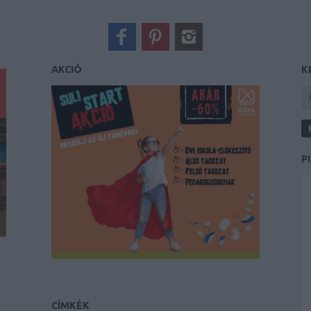
AKCIÓ
K
P
CÍMKÉK