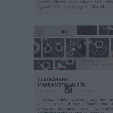
illatozó változat, mert amilyen szép, olya
egyszerű! A fán épp olyan jól mutat, mint...
CUKI BÁRÁNY
MAKRAMÉFONALBÓL
BY:
SZÍNESÖTLETEK_TEAM
2025. ÁPR 02.
A tavaszi ötletek sorában most egy rég
kedvenc következik, úgy a figurát, mint a
elkészítés módszerét illetően. Az aranyo
bárányokat igazán egyszerűen - egyetlen...