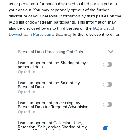
us or personal information disclosed to third parties prior to
Legnagyobb örömünkre folyamatosan és szép
your opt-out. You may separately opt-out of the further
számmal érkeznek a pályamunkák kisebbektől és
disclosure of your personal information by third parties on the
nagyobbaktól egyaránt.
A Föld napja alkalmából ...
IAB’s list of downstream participants. This information may
also be disclosed by us to third parties on the
IAB’s List of
Downstream Participants
that may further disclose it to other
third parties.
Please note that this website/app uses one or more Google
Personal Data Processing Opt Outs
services and may gather and store information including but
not limited to your visit or usage behaviour. You may click to
I want to opt-out of the Sharing of my
personal data.
grant or deny consent to Google and its third-party tags to
Opted In
use your data for below specified purposes in below Google
consent section.
I want to opt-out of the Sale of my
Personal Data.
Opted In
I want to opt-out of processing my
Personal Data for Targeted Advertising.
Opted In
Föld napja rajzpályázat - Érkeznek a
I want to opt-out of Collection, Use,
Retention, Sale, and/or Sharing of my