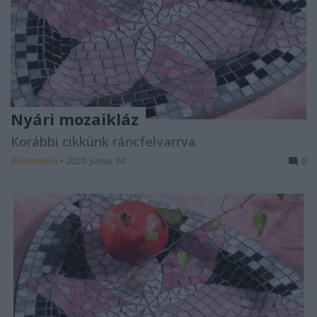
Nyári mozaikláz
Korábbi cikkünk ráncfelvarrva
decormania
•
2020. június 10.
0