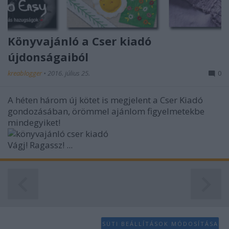
Könyvajánló a Cser kiadó
újdonságaiból
kreablogger
•
2016. július 25.
0
A héten három új kötet is megjelent a Cser Kiadó
gondozásában, örömmel ajánlom figyelmetekbe
mindegyiket!
Vágj! Ragassz! ...
SÜTI BEÁLLÍTÁSOK MÓDOSÍTÁSA