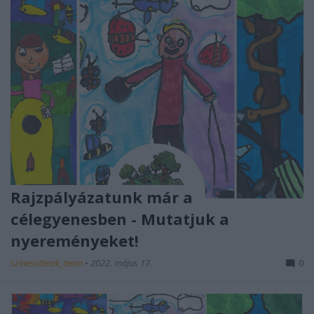
Rajzpályázatunk már a
célegyenesben - Mutatjuk a
nyereményeket!
színesötletek_team
•
2022. május 17.
0