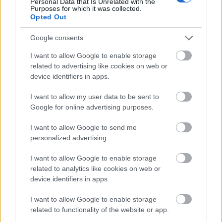
Personal Data that Is Unrelated with the
pályamunkák, bemutatjuk a
Purposes for which it was collected.
Opted Out
nyereményeket
színesötletek_team
•
2022. május 04.
0
Google consents
I want to allow Google to enable storage
related to advertising like cookies on web or
device identifiers in apps.
I want to allow my user data to be sent to
Google for online advertising purposes.
I want to allow Google to send me
personalized advertising.
I want to allow Google to enable storage
Ahogy azt már biztosan tudjátok, 2022. április 22-
related to analytics like cookies on web or
én, a Föld napja alkalmából elindult idei
device identifiers in apps.
rajzpályázatunk
, amire környezetvédelemmel ...
I want to allow Google to enable storage
related to functionality of the website or app.