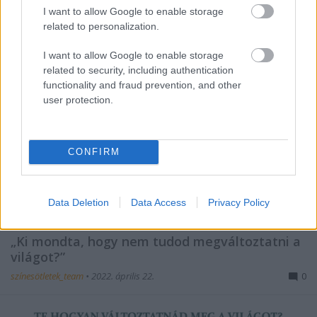
I want to allow Google to enable storage
related to personalization.
I want to allow Google to enable storage
related to security, including authentication
functionality and fraud prevention, and other
user protection.
CONFIRM
Rajzpályázat a Föld Napja
Data Deletion
Data Access
Privacy Policy
alkalmából
„Ki mondta, hogy nem tudod megváltoztatni a
világot?”
színesötletek_team
•
2022. április 22.
0