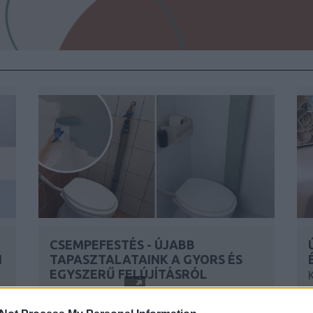
CSEMPEFESTÉS - ÚJABB
N
TAPASZTALATAINK A GYORS ÉS
EGYSZERŰ FELÚJÍTÁSRÓL
BY:
SZÍNES_ÖTLETEK
2023. AUG 04.
,
B
t