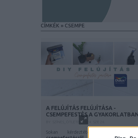
CÍMKÉK
»
CSEMPE
A FELÚJÍTÁS FELÚJÍTÁSA -
CSEMPEFESTÉS A GYAKORLATBA
BY:
SZÍNES_ÖTLETEK
2024. SZE 26.
Sokan kérdeztétek tőlünk korábbi
csempefestésről készítet