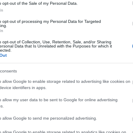
o opt-out of the Sale of my Personal Data.
In
to opt-out of processing my Personal Data for Targeted
ing.
In
o opt-out of Collection, Use, Retention, Sale, and/or Sharing
ersonal Data that Is Unrelated with the Purposes for which it
AKCIÓ
K
lected.
Out
consents
o allow Google to enable storage related to advertising like cookies on
P
evice identifiers in apps.
o allow my user data to be sent to Google for online advertising
s.
to allow Google to send me personalized advertising.
o allow Google to enable storage related to analytics like cookies on