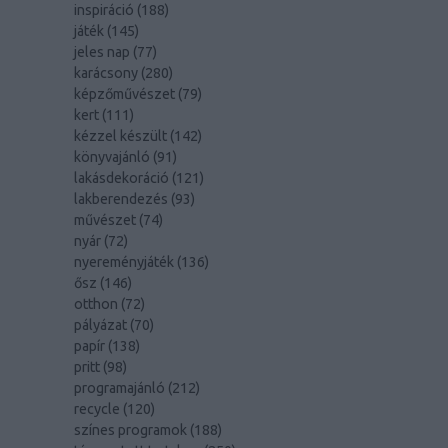
inspiráció
(
188
)
játék
(
145
)
jeles nap
(
77
)
karácsony
(
280
)
képzőművészet
(
79
)
kert
(
111
)
kézzel készült
(
142
)
könyvajánló
(
91
)
lakásdekoráció
(
121
)
lakberendezés
(
93
)
művészet
(
74
)
nyár
(
72
)
nyereményjáték
(
136
)
ősz
(
146
)
otthon
(
72
)
pályázat
(
70
)
papír
(
138
)
pritt
(
98
)
programajánló
(
212
)
recycle
(
120
)
színes programok
(
188
)