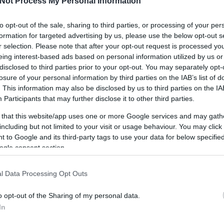
Not Process My Personal Information
Két éve már megismerkedtünk a
csempefestés egyik egyszerű és gyors...
R
to opt-out of the sale, sharing to third parties, or processing of your per
formation for targeted advertising by us, please use the below opt-out s
r selection. Please note that after your opt-out request is processed y
eing interest-based ads based on personal information utilized by us or
disclosed to third parties prior to your opt-out. You may separately opt-
losure of your personal information by third parties on the IAB’s list of
. This information may also be disclosed by us to third parties on the
IA
Participants
that may further disclose it to other third parties.
 that this website/app uses one or more Google services and may gath
including but not limited to your visit or usage behaviour. You may click 
 to Google and its third-party tags to use your data for below specifi
ogle consent section.
l Data Processing Opt Outs
o opt-out of the Sharing of my personal data.
y
i
In
ön
.