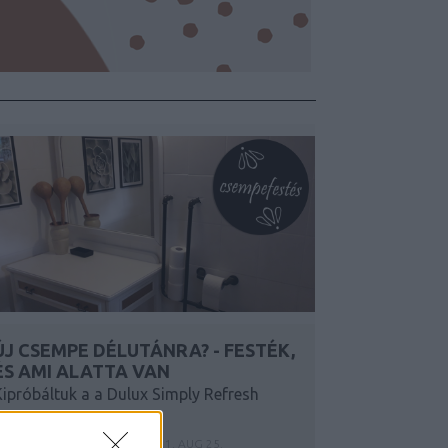
ÚJ CSEMPE DÉLUTÁNRA? - FESTÉK,
ÉS AMI ALATTA VAN
Kipróbáltuk a a Dulux Simply Refresh
Csempefestéket
Y:
SZÍNESÖTLETEK_TEAM
2021. AUG 25.