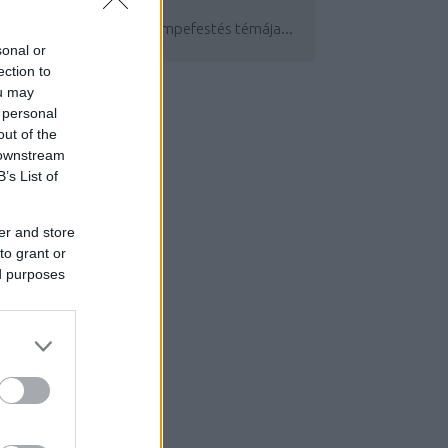
égóta foglalkoztat a csempefestés témája...
sonal or
ection to
ou may
 personal
out of the
 downstream
B’s List of
er and store
to grant or
ed purposes