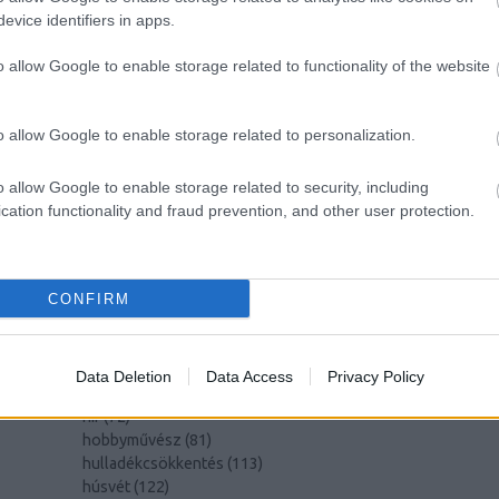
evice identifiers in apps.
CÍMKÉK
o allow Google to enable storage related to functionality of the website
advent
(
144
)
akzo nobel
(
74
)
o allow Google to enable storage related to personalization.
art export
(
82
)
,
csináld magad
(
601
)
dekoráció
(
383
)
s
o allow Google to enable storage related to security, including
diy
(
383
)
cation functionality and fraud prevention, and other user protection.
DIY
(
303
)
fenntarthatóság
(
71
)
án
festés
(
174
)
CONFIRM
fesztivál
(
70
)
fonal
(
73
)
gyerekekkel készíthető
(
180
)
gyerekeknek
(
162
)
Data Deletion
Data Access
Privacy Policy
gyerekjáték
(
73
)
hír
(
72
)
hobbyművész
(
81
)
hulladékcsökkentés
(
113
)
húsvét
(
122
)