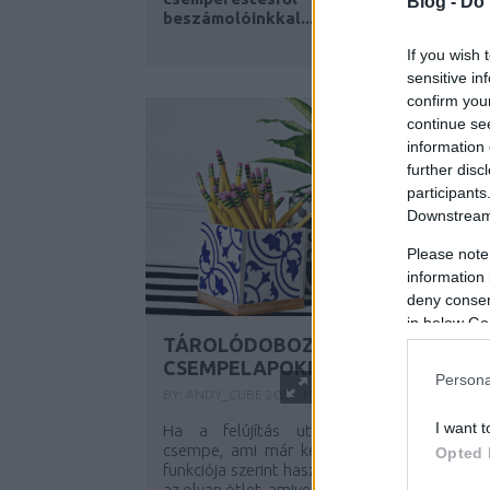
Blog -
Do 
beszámolóinkkal...
If you wish 
sensitive in
confirm you
continue se
information 
further disc
participants
Downstream 
Please note
information 
deny consent
in below Go
TÁROLÓDOBOZ MINTÁS
CSEMPELAPOKBÓL
Persona
BY:
ANDY_CUBE
2021. MÁJ 23.
I want t
Ha a felújítás után megmaradt néhán
csempe, ami már kevés ahhoz, hogy eredet
Opted 
funkciója szerint használjuk fel, biztosan jól j
az olyan ötlet, amivel hasznosíthatjuk ezeket..