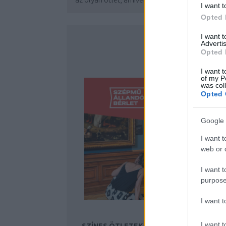
I want t
Opted 
I want 
Advertis
Opted 
I want t
of my P
was col
Opted 
Google 
I want t
web or d
I want t
purpose
I want 
I want t