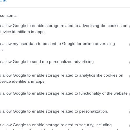
Out
consents
CÍMKÉK
o allow Google to enable storage related to advertising like cookies on
evice identifiers in apps.
advent
(
144
)
akzo nobel
(
74
)
o allow my user data to be sent to Google for online advertising
art export
(
82
)
s.
,
csináld magad
(
601
)
dekoráció
(
383
)
s
to allow Google to send me personalized advertising.
diy
(
383
)
DIY
(
303
)
o allow Google to enable storage related to analytics like cookies on
fenntarthatóság
(
71
)
án
evice identifiers in apps.
festés
(
174
)
fesztivál
(
70
)
o allow Google to enable storage related to functionality of the website
fonal
(
73
)
gyerekekkel készíthető
(
180
)
gyerekeknek
(
162
)
o allow Google to enable storage related to personalization.
gyerekjáték
(
73
)
hír
(
72
)
hobbyművész
(
81
)
o allow Google to enable storage related to security, including