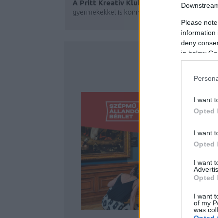
A Pritt Kreatív Klubban
hétről hétre
Downstream 
gyermekekkel is könnyen megvalósítható...
Please note
information 
deny consent
in below Go
Persona
I want t
Opted 
I want t
Opted 
I want 
Advertis
Opted 
I want t
of my P
was col