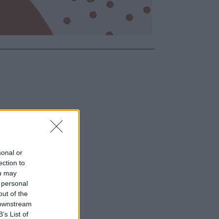
sonal or
ection to
ou may
 personal
out of the
 downstream
B’s List of