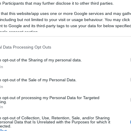
Participants
that may further disclose it to other third parties.
 that this website/app uses one or more Google services and may gath
including but not limited to your visit or usage behaviour. You may click 
 to Google and its third-party tags to use your data for below specifi
ogle consent section.
l Data Processing Opt Outs
AKCIÓ
K
o opt-out of the Sharing of my personal data.
In
o opt-out of the Sale of my Personal Data.
In
P
to opt-out of processing my Personal Data for Targeted
ing.
In
o opt-out of Collection, Use, Retention, Sale, and/or Sharing
ersonal Data that Is Unrelated with the Purposes for which it
lected.