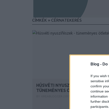
CÍMKÉK
»
CÉRNATEKERÉS
Blog -
Do 
If you wish 
sensitive in
HÚSVÉTI NYUSZIFÉSZEK -
confirm you
TÜNEMÉNYES ÖTLETEK
continue se
information 
BY:
KREABLOGGER
2015. MÁR 20.
further disc
participants