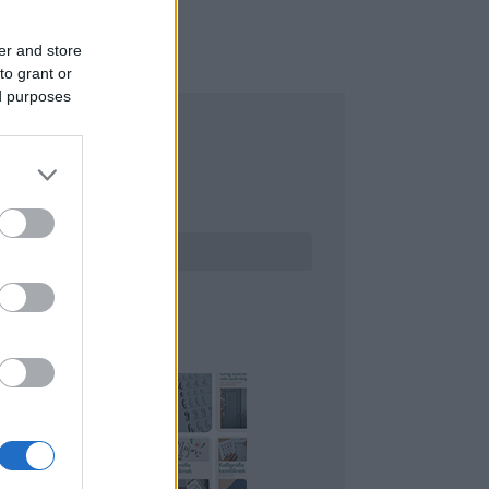
er and store
to grant or
ed purposes
ERESÉS
INTEREST