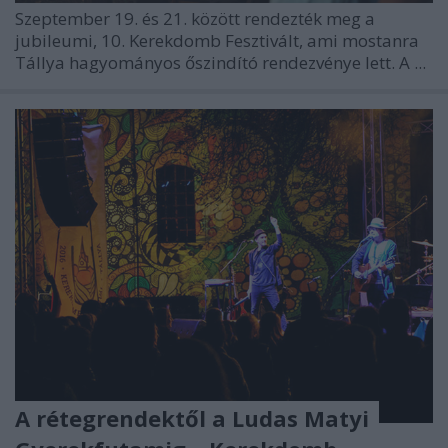
Szeptember 19. és 21. között rendezték meg a
jubileumi, 10. Kerekdomb Fesztivált, ami mostanra
Tállya hagyományos őszindító rendezvénye lett. A ...
A rétegrendektől a Ludas Matyi