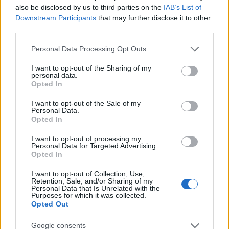
also be disclosed by us to third parties on the
IAB’s List of
Downstream Participants
that may further disclose it to other
third parties.
Please note that this website/app uses one or more Google
Personal Data Processing Opt Outs
services and may gather and store information including but
not limited to your visit or usage behaviour. You may click to
I want to opt-out of the Sharing of my
personal data.
grant or deny consent to Google and its third-party tags to
Opted In
use your data for below specified purposes in below Google
Nem kell elbúcsúznunk a fesztiválok közösségi
consent section.
I want to opt-out of the Sale of my
élményeitől, mert szeptember 19. és 21. között
Personal Data.
Tállyán a
Kerekdomb Fesztivál
mossa össze az ...
Opted In
I want to opt-out of processing my
Personal Data for Targeted Advertising.
Opted In
I want to opt-out of Collection, Use,
Retention, Sale, and/or Sharing of my
Personal Data that Is Unrelated with the
Purposes for which it was collected.
Opted Out
Google consents