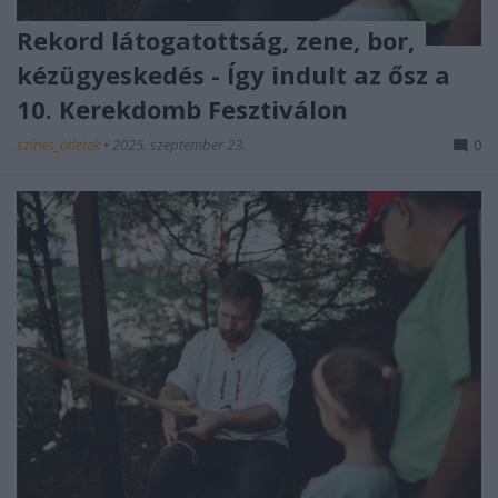
Rekord látogatottság, zene, bor,
kézügyeskedés - Így indult az ősz a
10. Kerekdomb Fesztiválon
színes_ötletek
•
2025. szeptember 23.
0