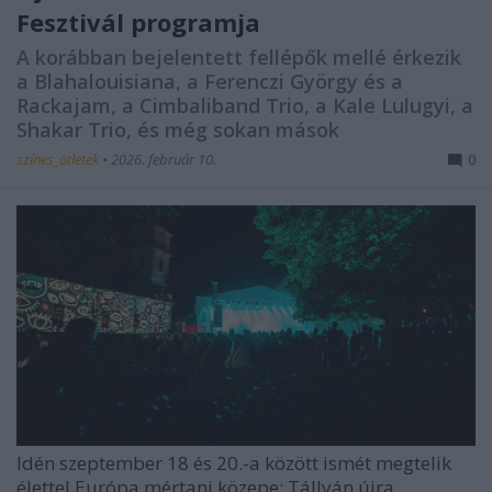
Fesztivál programja
A korábban bejelentett fellépők mellé érkezik
a Blahalouisiana, a Ferenczi György és a
Rackajam, a Cimbaliband Trio, a Kale Lulugyi, a
Shakar Trio, és még sokan mások
színes_ötletek
•
2026. február 10.
0
Idén szeptember 18 és 20.-a között ismét megtelik
élettel Európa mértani közepe: Tállyán újra