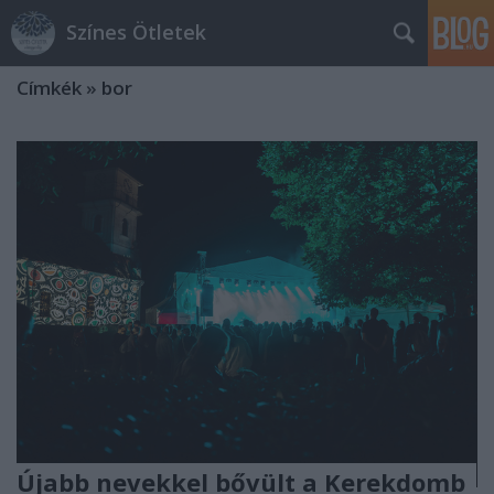
Színes Ötletek
Címkék
»
bor
Újabb nevekkel bővült a Kerekdomb