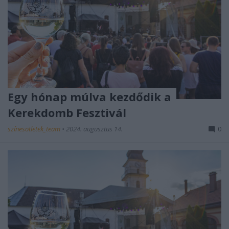
Egy hónap múlva kezdődik a
Kerekdomb Fesztivál
színesötletek_team
•
2024. augusztus 14.
0