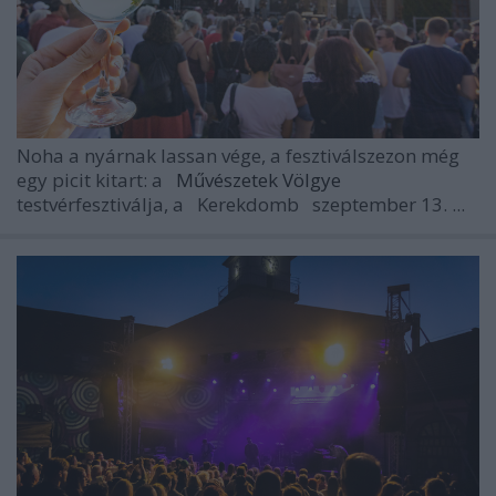
Noha a nyárnak lassan vége, a fesztiválszezon még
egy picit kitart: a
Művészetek Völgye
testvérfesztiválja, a
Kerekdomb
szeptember 13. ...