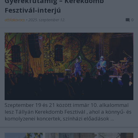
Gyerekfutamig – Kerekdomb
Fesztivál-interjú
attilakovacs
•
2025. szeptember 12.
0
Szeptember 19 és 21 között immár 10. alkalommal
lesz Tállyán
Kerekdomb Fesztivál
, ahol a könnyű- és
komolyzenei koncertek, színházi előadások ...