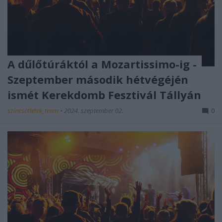
A dűlőtúráktól a Mozartissimo-ig -
Szeptember második hétvégéjén
ismét Kerekdomb Fesztivál Tállyán
színesötletek_team
•
2024. szeptember 02.
0