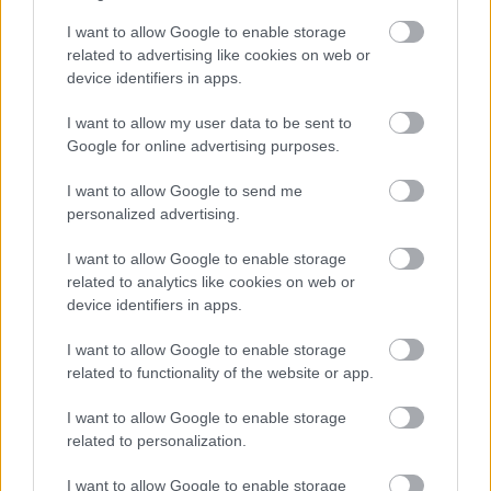
I want to allow Google to enable storage
related to advertising like cookies on web or
device identifiers in apps.
I want to allow my user data to be sent to
A reformkori hipszterek kedvenc
Google for online advertising purposes.
helye – Kerekdomb Fesztivál-interjú
I want to allow Google to send me
Oszkó-Jakab Natáliával beszélgettünk
personalized advertising.
Tállyáról, családbarát fesztiválozásról és sok
I want to allow Google to enable storage
minden másról
related to analytics like cookies on web or
attilakovacs
•
2024. szeptember 11.
0
device identifiers in apps.
I want to allow Google to enable storage
related to functionality of the website or app.
I want to allow Google to enable storage
related to personalization.
I want to allow Google to enable storage