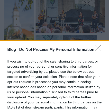
Blog -
Do Not Process My Personal Information
If you wish to opt-out of the sale, sharing to third parties, or
processing of your personal or sensitive information for
Szeptember 19 és 21 között ismét
targeted advertising by us, please use the below opt-out
section to confirm your selection. Please note that after your
Kerekdomb Fesztivál Tállyán
opt-out request is processed you may continue seeing
színes_ötletek
•
2025. augusztus 15.
0
interest-based ads based on personal information utilized by
us or personal information disclosed to third parties prior to
your opt-out. You may separately opt-out of the further
disclosure of your personal information by third parties on the
IAB’s list of downstream participants. This information may