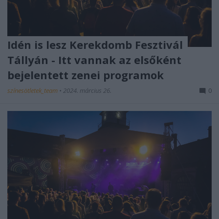
Idén is lesz Kerekdomb Fesztivál
Tállyán - Itt vannak az elsőként
bejelentett zenei programok
színesötletek_team
•
2024. március 26.
0