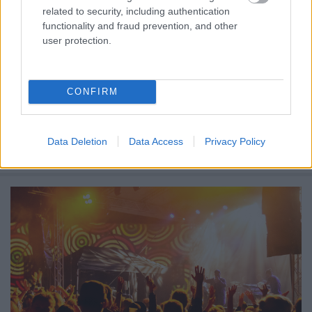
related to security, including authentication
functionality and fraud prevention, and other
user protection.
CONFIRM
Napokon belül indul Tállyán az immár kilencedik
alkalommal megrendezett
Kerekdomb Fesztivál
. A
Data Deletion
Data Access
Privacy Policy
Művészetek Völgye testvérrendezvényén - ami a ...