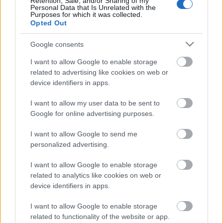
Retention, Sale, and/or Sharing of my
színesötletek_team
•
2021. április 23.
0
Personal Data that Is Unrelated with the
Purposes for which it was collected.
Opted Out
Google consents
I want to allow Google to enable storage
related to advertising like cookies on web or
device identifiers in apps.
I want to allow my user data to be sent to
Google for online advertising purposes.
I want to allow Google to send me
Már biztosan megszoktátok, hogy hónapról hónapra
personalized advertising.
mi is hírt adunk róla, amikor megjelenik
a
legfrissebb minta a
Birdhouse SAL 2021 - FREE
...
I want to allow Google to enable storage
related to analytics like cookies on web or
device identifiers in apps.
I want to allow Google to enable storage
related to functionality of the website or app.