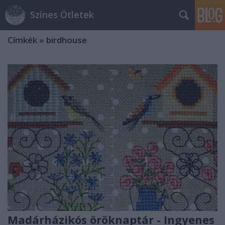
Színes Ötletek
Címkék
»
birdhouse
Madárházikós öröknaptár - Ingyenes