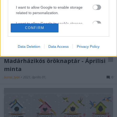
I want to allow Google to enable storage
related to personalization.
I want to allow Google to enable storage
CONFIRM
related to security, including authentication
functionality and fraud prevention, and other
user protection.
Data Deletion
Data Access
Privacy Policy
Madárházikós öröknaptár - Áprilisi
minta
boros_tyan
•
2021. április 01.
0