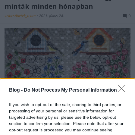
minták minden hónapban
színesötletek_team
•
2021. július 24.
0
Blog -
Do Not Process My Personal Information
Már jól ismerhetitek ezt a kedves kezdeményezést,
amit a Facebookon, a
Birdhouse SAL 2021 - FREE
If you wish to opt-out of the sale, sharing to third parties, or
csoportban követhettek nyomon. A ...
processing of your personal or sensitive information for
targeted advertising by us, please use the below opt-out
section to confirm your selection. Please note that after your
opt-out request is processed you may continue seeing