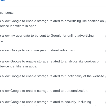
Out
consents
CÍMKÉK
o allow Google to enable storage related to advertising like cookies on
evice identifiers in apps.
advent
(
144
)
akzo nobel
(
74
)
o allow my user data to be sent to Google for online advertising
art export
(
82
)
s.
,
csináld magad
(
601
)
dekoráció
(
383
)
s
to allow Google to send me personalized advertising.
DIY
(
303
)
diy
(
383
)
o allow Google to enable storage related to analytics like cookies on
fenntarthatóság
(
71
)
án
evice identifiers in apps.
festés
(
174
)
fesztivál
(
70
)
o allow Google to enable storage related to functionality of the website
fonal
(
73
)
gyerekekkel készíthető
(
180
)
gyerekeknek
(
162
)
o allow Google to enable storage related to personalization.
gyerekjáték
(
73
)
hír
(
72
)
hobbyművész
(
81
)
o allow Google to enable storage related to security, including