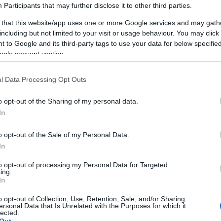
a
Participants
that may further disclose it to other third parties.
élni nem muszáj, ahogy a régi latinok, vagy kik
B
mondták. Ehhez még annyit...
 that this website/app uses one or more Google services and may gath
.
including but not limited to your visit or usage behaviour. You may click 
 to Google and its third-party tags to use your data for below specifi
ogle consent section.
l Data Processing Opt Outs
AKCIÓ
K
o opt-out of the Sharing of my personal data.
In
o opt-out of the Sale of my Personal Data.
In
P
to opt-out of processing my Personal Data for Targeted
ing.
In
o opt-out of Collection, Use, Retention, Sale, and/or Sharing
ersonal Data that Is Unrelated with the Purposes for which it
lected.