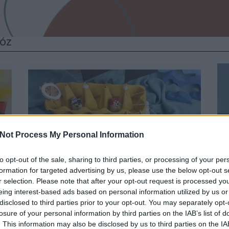
LÓZ
Not Process My Personal Information
to opt-out of the sale, sharing to third parties, or processing of your per
formation for targeted advertising by us, please use the below opt-out s
ARRRR, PARAFAKALÓZOK A
r selection. Please note that after your opt-out request is processed y
TOJÁSSÁRGA-TENGEREN!
eing interest-based ads based on personal information utilized by us or
disclosed to third parties prior to your opt-out. You may separately opt-
BY:
SZÍNES_ÖTLETEK
2024. SZE 19.
losure of your personal information by third parties on the IAB’s list of
!
Ahoj, szárazföldi patkányok! Navigare necesse
s
. This information may also be disclosed by us to third parties on the
IA
est, vivere non est necesse, avagy hajózni kell,