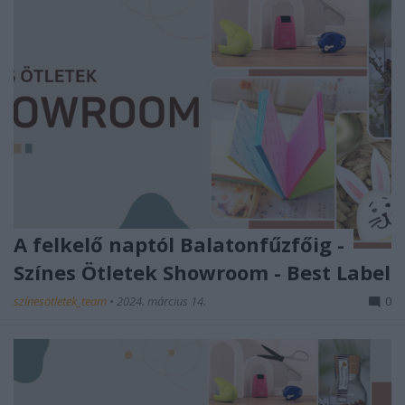
A felkelő naptól Balatonfűzfőig -
Színes Ötletek Showroom - Best Label
színesötletek_team
•
2024. március 14.
0