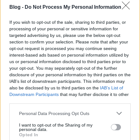
Blog -
Do Not Process My Personal Information
If you wish to opt-out of the sale, sharing to third parties, or
processing of your personal or sensitive information for
targeted advertising by us, please use the below opt-out
section to confirm your selection. Please note that after your
A végtelen színezőtől a pólóra
opt-out request is processed you may continue seeing
vasalható fóliáig - Kreatív ötletek
interest-based ads based on personal information utilized by
us or personal information disclosed to third parties prior to
minden korosztálynak szünetekre,
your opt-out. You may separately opt-out of the further
hétvégékre
disclosure of your personal information by third parties on the
IAB’s list of downstream participants. This information may
színes_ötletek
•
2025. október 16.
0
also be disclosed by us to third parties on the
IAB’s List of
Downstream Participants
that may further disclose it to other
third parties.
Please note that this website/app uses one or more Google
Personal Data Processing Opt Outs
services and may gather and store information including but
not limited to your visit or usage behaviour. You may click to
I want to opt-out of the Sharing of my
personal data.
grant or deny consent to Google and its third-party tags to
Opted In
use your data for below specified purposes in below Google