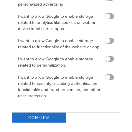
personalized advertising.
24 szín vékony vonalakhoz –
I want to allow Google to enable storage
related to analytics like cookies on web or
Bemutatkozik a Pentel Pointliner
device identifiers in apps.
Colour S40 készlete
I want to allow Google to enable storage
színes_ötletek
•
2025. szeptember 22.
0
related to functionality of the website or app.
I want to allow Google to enable storage
related to personalization.
I want to allow Google to enable storage
related to security, including authentication
functionality and fraud prevention, and other
user protection.
CONFIRM
Amikor kézbe vesszük a
Pentel
vadonatúj
tűfilckészletét, rögtön egy komplett színpalettát