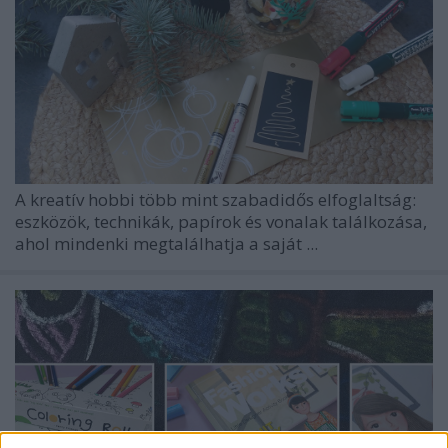
A kreatív hobbi több mint szabadidős elfoglaltság:
eszközök, technikák, papírok és vonalak találkozása,
ahol mindenki megtalálhatja a saját ...