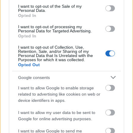
consent section.
I want to opt-out of the Sale of my
Personal Data.
Opted In
I want to opt-out of processing my
Az őszi - vagy akár a közelgő téli - szünet sok szülő
Personal Data for Targeted Advertising.
Opted In
számára igazi logisztikai kihívás: mit csináljon a
gyerek egész nap, ha kint már ...
I want to opt-out of Collection, Use,
Retention, Sale, and/or Sharing of my
Personal Data that Is Unrelated with the
Purposes for which it was collected.
Opted Out
Google consents
I want to allow Google to enable storage
related to advertising like cookies on web or
device identifiers in apps.
I want to allow my user data to be sent to
Google for online advertising purposes.
I want to allow Google to send me