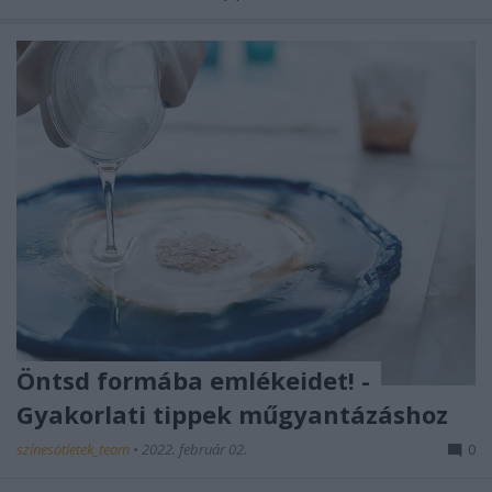
Öntsd formába emlékeidet! -
Gyakorlati tippek műgyantázáshoz
színesötletek_team
•
2022. február 02.
0