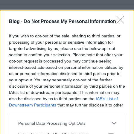
Blog -
Do Not Process My Personal Information
If you wish to opt-out of the sale, sharing to third parties, or
processing of your personal or sensitive information for
targeted advertising by us, please use the below opt-out
section to confirm your selection. Please note that after your
opt-out request is processed you may continue seeing
interest-based ads based on personal information utilized by
us or personal information disclosed to third parties prior to
your opt-out. You may separately opt-out of the further
disclosure of your personal information by third parties on the
IAB’s list of downstream participants. This information may
also be disclosed by us to third parties on the
IAB’s List of
Egyszerű varázslat: bútorfestés
Downstream Participants
that may further disclose it to other
három lépésben!
third parties.
színes_ötletek
•
2024. április 26.
0
Please note that this website/app uses one or more Google
Personal Data Processing Opt Outs
services and may gather and store information including but