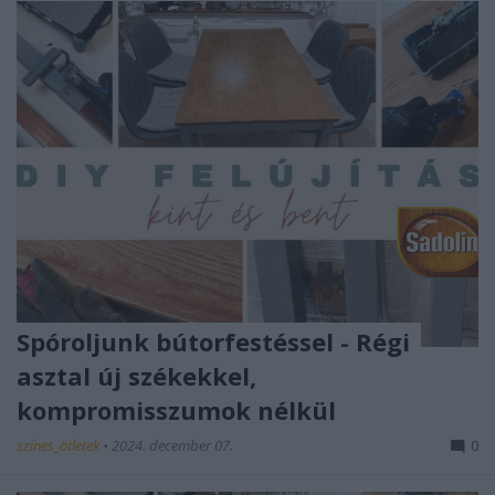
Spóroljunk bútorfestéssel - Régi
asztal új székekkel,
kompromisszumok nélkül
színes_ötletek
•
2024. december 07.
0