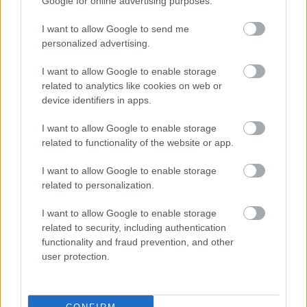
Google for online advertising purposes.
I want to allow Google to send me
personalized advertising.
I want to allow Google to enable storage
related to analytics like cookies on web or
device identifiers in apps.
Retró cipősszekrény új ruhában,
I want to allow Google to enable storage
avagy bútorfestés egyszerűen
related to functionality of the website or app.
színesötletek_team
•
2023. december 15.
0
I want to allow Google to enable storage
related to personalization.
I want to allow Google to enable storage
related to security, including authentication
functionality and fraud prevention, and other
user protection.