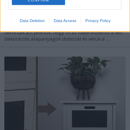
CONFIRM
Data Deletion
Data Access
Privacy Policy
Az év utolsó hetei számunkra hagyományosan
nemcsak azt jelentik, hogy itt az ideje elővenni a téli
dekorációs alapanyagok dobozát és velük a ...