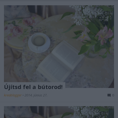
Újítsd fel a bútorod!
kreablogger
•
2014. június 27.
0