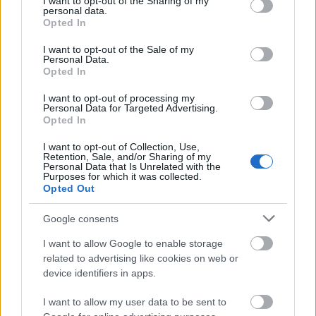
not limited to your visit or usage behaviour. You may click to
I want to opt-out of the Sharing of my
personal data.
grant or deny consent to Google and its third-party tags to
Opted In
use your data for below specified purposes in below Google
consent section.
I want to opt-out of the Sale of my
Personal Data.
Opted In
I want to opt-out of processing my
Personal Data for Targeted Advertising.
Opted In
I want to opt-out of Collection, Use,
Retention, Sale, and/or Sharing of my
Otthonunk legértékesebb kincsei lehetnek azok a
Personal Data that Is Unrelated with the
régi bútorok, melyek nem csupán tárgyak, de
Purposes for which it was collected.
Opted Out
számos emlék hordozói is egyben. Hatalmas ...
Google consents
I want to allow Google to enable storage
related to advertising like cookies on web or
device identifiers in apps.
I want to allow my user data to be sent to