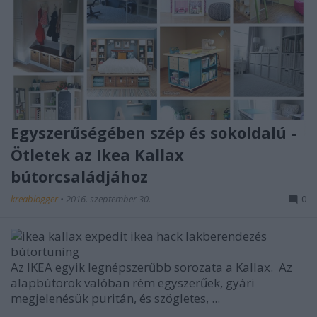
Egyszerűségében szép és sokoldalú -
Ötletek az Ikea Kallax
bútorcsaládjához
kreablogger
•
2016. szeptember 30.
0
Az IKEA egyik legnépszerűbb sorozata a
Kallax.
Az
alapbútorok valóban rém egyszerűek, gyári
megjelenésük puritán, és szögletes, ...