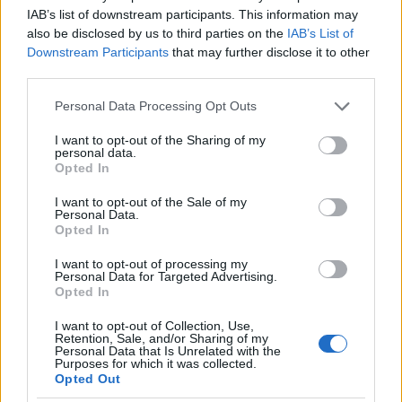
édesanyákat!
IAB’s list of downstream participants. This information may
also be disclosed by us to third parties on the
IAB’s List of
színesötletek_team
•
2024. május 05.
0
Downstream Participants
that may further disclose it to other
third parties.
Please note that this website/app uses one or more Google
Personal Data Processing Opt Outs
services and may gather and store information including but
not limited to your visit or usage behaviour. You may click to
I want to opt-out of the Sharing of my
personal data.
grant or deny consent to Google and its third-party tags to
Opted In
use your data for below specified purposes in below Google
consent section.
I want to opt-out of the Sale of my
Personal Data.
Opted In
I want to opt-out of processing my
Personal Data for Targeted Advertising.
Aranyosi Ervin: Ünnepeljük meg az édesanyákat!
Opted In
Májusi vasárnap, ma van anyák napja,
I want to opt-out of Collection, Use,
a gyermek szíveket a hála áthatja.
Retention, Sale, and/or Sharing of my
Virággal a ...
Personal Data that Is Unrelated with the
Purposes for which it was collected.
Opted Out