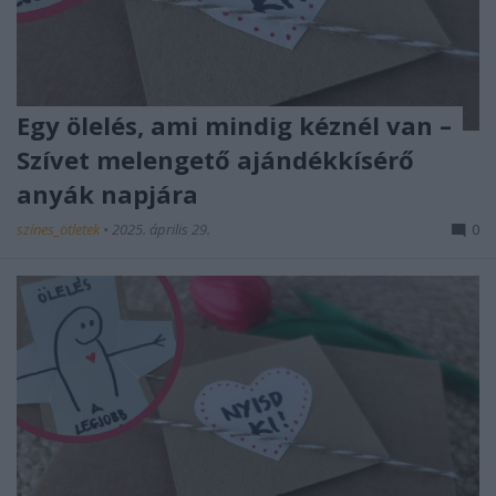
Egy ölelés, ami mindig kéznél van –
Szívet melengető ajándékkísérő
anyák napjára
színes_ötletek
•
2025. április 29.
0