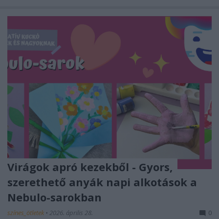
Virágok apró kezekből - Gyors,
szerethető anyák napi alkotások a
Nebulo-sarokban
színes_ötletek
•
2026. április 28.
0