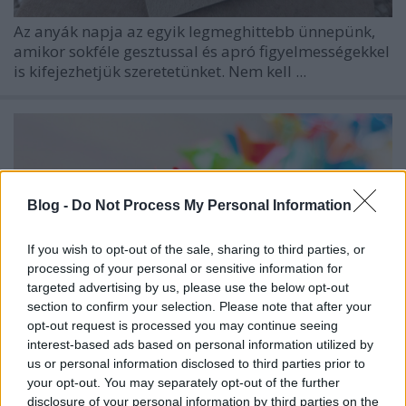
Az anyák napja az egyik legmeghittebb ünnepünk,
amikor sokféle gesztussal és apró figyelmességekkel
is kifejezhetjük szeretetünket. Nem kell ...
Blog -
Do Not Process My Personal Information
If you wish to opt-out of the sale, sharing to third parties, or
processing of your personal or sensitive information for
targeted advertising by us, please use the below opt-out
section to confirm your selection. Please note that after your
opt-out request is processed you may continue seeing
interest-based ads based on personal information utilized by
us or personal information disclosed to third parties prior to
your opt-out. You may separately opt-out of the further
Szeretettel köszöntjük az
disclosure of your personal information by third parties on the