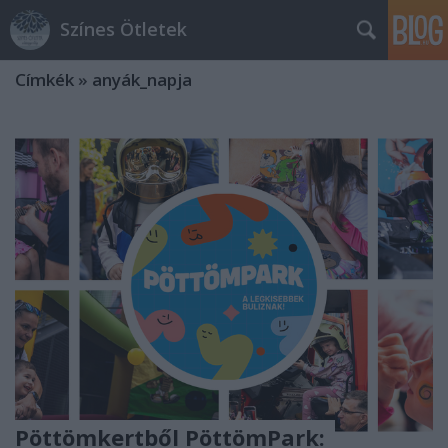
Színes Ötletek
Címkék
»
anyák_napja
Pöttömkertből PöttömPark: