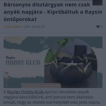
Bársonyos dísztárgyak nem csak
anyák napjára - Kipróbáltuk a Raysin
öntőporokat
színes_ötletek
•
2024. április 22.
0
A
Rayher Hobby Klub
áprilisi részeiben anyák
napjára készülődünk, ami persze nem akadálya
annak, hogy az ötletek bármelyikét más jeles napra,