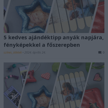
5 kedves ajándéktipp anyák napjára,
fényképekkel a főszerepben
színes_ötletek
•
2024. április 24.
0