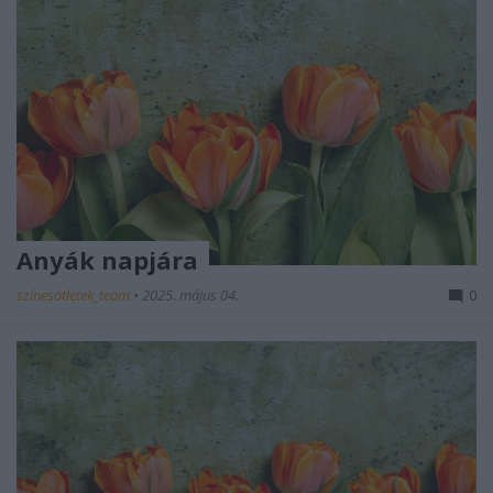
Anyák napjára
színesötletek_team
•
2025. május 04.
0