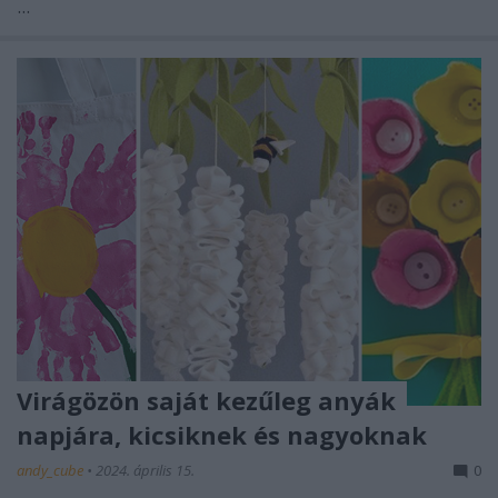
...
Virágözön saját kezűleg anyák
napjára, kicsiknek és nagyoknak
andy_cube
•
2024. április 15.
0