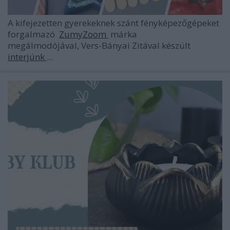
A kifejezetten gyerekeknek szánt fényképezőgépeket
forgalmazó
ZumyZoom
márka
megálmodójával, Vers-Bányai Zitával készült
interjúnk
...