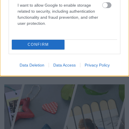
I want to allow Google to enable storage
related to security, including authentication
functionality and fraud prevention, and other
user protection.
CONFIRM
Az anyák napi ajándékozás legalapvetőbb tétele a
virág, pláne, ha az utolsó pillanatban keresünk
Data Deletion
Data Access
Privacy Policy
valamit, amivel örömet szerezhetünk ...