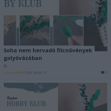
Soha nem hervadó filcnövények
golyóvázában
A
színes_ötletek
•
2024. április 13.
0