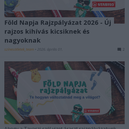
Föld Napja Rajzpályázat 2026 - Új
rajzos kihívás kicsiknek és
nagyoknak
színesötletek_team
•
2026. április 01.
2
Ahogy a
Tavaszi szél vizet áraszt rajzpályázatunk