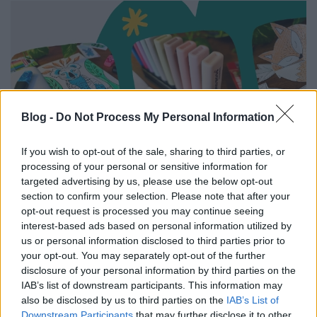
Blog -
Do Not Process My Personal Information
If you wish to opt-out of the sale, sharing to third parties, or
processing of your personal or sensitive information for
targeted advertising by us, please use the below opt-out
section to confirm your selection. Please note that after your
opt-out request is processed you may continue seeing
Vadvirág-árnyalatok, állati
interest-based ads based on personal information utilized by
hangulatok - Inspirációgyűjtemény a
us or personal information disclosed to third parties prior to
your opt-out. You may separately opt-out of the further
Föld Napja Rajzpályázat 2026-hoz
disclosure of your personal information by third parties on the
színes_ötletek
•
2026. április 23.
0
IAB’s list of downstream participants. This information may
also be disclosed by us to third parties on the
IAB’s List of
Downstream Participants
that may further disclose it to other