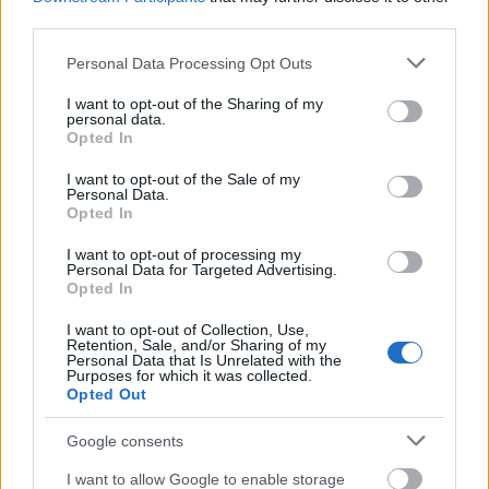
third parties.
Please note that this website/app uses one or more Google
Personal Data Processing Opt Outs
services and may gather and store information including but
not limited to your visit or usage behaviour. You may click to
I want to opt-out of the Sharing of my
personal data.
grant or deny consent to Google and its third-party tags to
Opted In
use your data for below specified purposes in below Google
consent section.
I want to opt-out of the Sale of my
Personal Data.
Opted In
Nagy örömünkre már eddig is nagyon sok szép,
I want to opt-out of processing my
Personal Data for Targeted Advertising.
ötletes alkotás érkezett a Föld Napja Rajzpályázat
Opted In
2026-ra, kapcsolódó
cikksorozatunk
legutóbbi
...
I want to opt-out of Collection, Use,
Retention, Sale, and/or Sharing of my
Personal Data that Is Unrelated with the
Purposes for which it was collected.
Opted Out
Google consents
I want to allow Google to enable storage