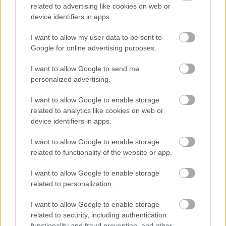
related to advertising like cookies on web or
device identifiers in apps.
I want to allow my user data to be sent to
Google for online advertising purposes.
I want to allow Google to send me
personalized advertising.
Túl a tűfilcen - Eszközajánló és
I want to allow Google to enable storage
nyereményszemle a Föld Napja 2026
related to analytics like cookies on web or
Rajzpályázathoz
device identifiers in apps.
színes_ötletek
•
2026. április 16.
0
I want to allow Google to enable storage
related to functionality of the website or app.
I want to allow Google to enable storage
related to personalization.
I want to allow Google to enable storage
related to security, including authentication
functionality and fraud prevention, and other