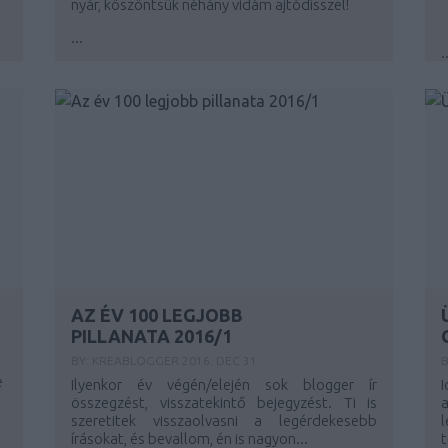
nyár, köszöntsük néhány vidám ajtódísszel!
...
.
AZ ÉV 100 LEGJOBB
PILLANATA 2016/1
BY:
KREABLOGGER
2016. DEC 31.
e
Ilyenkor év végén/elején sok blogger ír
I
összegzést, visszatekintő bejegyzést. Ti is
szeretitek visszaolvasni a legérdekesebb
l
írásokat, és bevallom, én is nagyon...
t