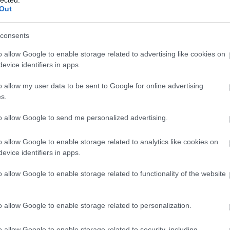
Out
consents
o allow Google to enable storage related to advertising like cookies on
evice identifiers in apps.
o allow my user data to be sent to Google for online advertising
s.
MESÉS KOSZORÚ/AJTÓDÍSZ POTP
to allow Google to send me personalized advertising.
OURRIBÓL
BY:
KREABLOGGER
2015. DEC 03.
o allow Google to enable storage related to analytics like cookies on
B
Egy csodásan egyszerű ötlettel ihletett meg a
evice identifiers in apps.
napokban Judit, a
Juditu blog
szerzője.
T
Potpourriból készített koszorút, amit
d
egyszerűen zseniálisnak tartok. Én is...
c
o allow Google to enable storage related to functionality of the website
o allow Google to enable storage related to personalization.
o allow Google to enable storage related to security, including