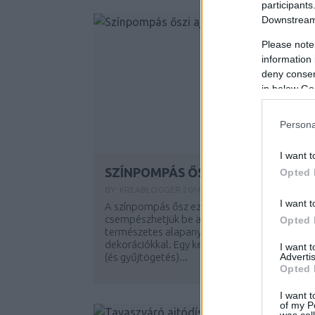
participants
Downstream 
Please note
information 
deny consent
in below Go
Persona
I want t
SZÍNPOMPÁS ŐSZI AJTÓDÍSZEK
Opted 
BY:
KREABLOGGER
2016. SZE 15.
I want t
A színpompás ősz ezernyi árnyalatát
csempészhetjük be az otthonunkba
Opted 
természetes alapanyagokból összeállított
dekorációkkal. Egy kellemes séta
I want 
Advertis
(és gyűjtögetés)...
Opted 
I want t
of my P
was col