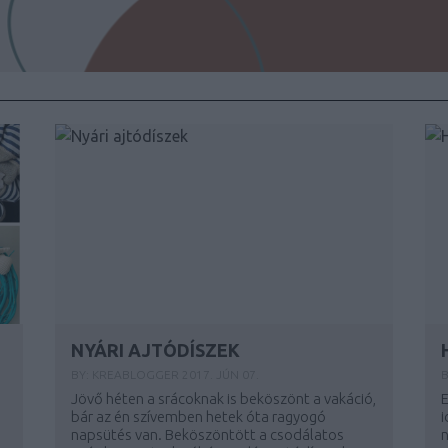
NYÁRI AJTÓDÍSZEK
BY:
KREABLOGGER
2017. JÚN 07.
B
Jövő héten a srácoknak is beköszönt a vakáció,
E
bár az én szívemben hetek óta ragyogó
i
napsütés van. Beköszöntött a csodálatos
n