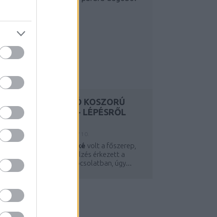
LÉLEGZETELÁLLÍTÓ KOSZORÚ
PARAFA DUGÓBÓL - LÉPÉSRŐL
LÉPÉSRE
Y:
KREABLOGGER
2015. NOV 10.
egnap is a
parafa dugóké
volt a főszerep,
e mivel rengeteg visszajelzés érkezett a
sodaszép koszorúval kapcsolatban, úgy...