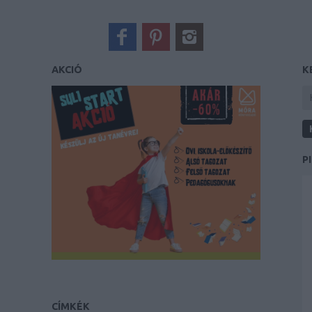
AKCIÓ
K
P
CÍMKÉK