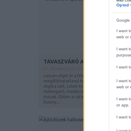
Opted 
Google 
I want t
web or d
I want t
purpose
TAVASZVÁRÓ AJTÓDÍSZEK 2016
I want 
BY:
KREABLOGGER
2016. FEB 25.
Lassan véget ér a február, és
I want t
megállíthatatlanul közeledik a tavasz. A
régóta várt, szívet és lelket egyaránt
web or d
melengető, madárcsicsergős, rügyfakasztó
évszak. Ebben a várakozással teli időszakban
I want t
bizony...
or app.
I want t
I want t