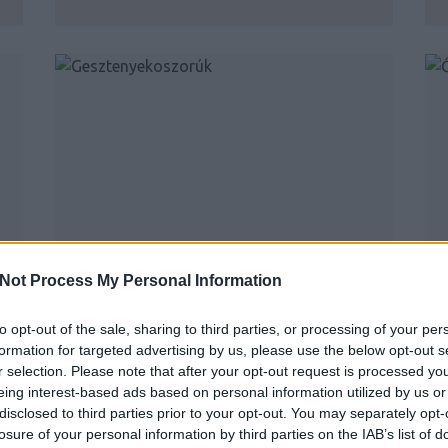
GESZTENYEKOSZORÚK
Not Process My Personal Information
BY:
KREABLOGGER
2016. OKT 04.
B
to opt-out of the sale, sharing to third parties, or processing of your per
Nem múlhat el ősz gesztenyés bejegyzés
formation for targeted advertising by us, please use the below opt-out s
nélkül itt a blogon, hiszen nem csak én, hanem
i
r selection. Please note that after your opt-out request is processed y
a lányom is bolondul ezekért a fényes barna
gombócokért. Ahogy elkezdenek potyogni a
eing interest-based ads based on personal information utilized by us or
.
fáról, mi indulunk is gyűjtögetni, hogy aztán...
disclosed to third parties prior to your opt-out. You may separately opt-
losure of your personal information by third parties on the IAB’s list of
..