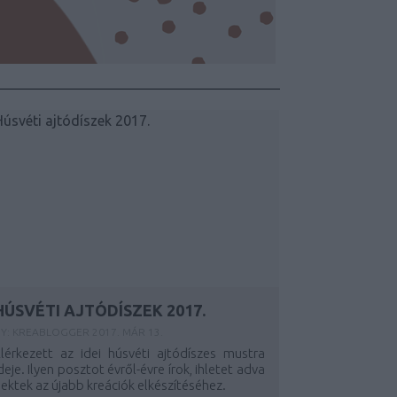
HÚSVÉTI AJTÓDÍSZEK 2017.
Y:
KREABLOGGER
2017. MÁR 13.
lérkezett az idei húsvéti ajtódíszes mustra
deje. Ilyen posztot évről-évre írok, ihletet adva
ektek az újabb kreációk elkészítéséhez.