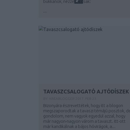
bukkanok, nézzétek csak:
...
TAVASZCSALOGATÓ AJTÓDÍSZEK
BY:
KREABLOGGER
2017. FEB 23.
Bizonyára észrevettétek, hogy itt a blogon
megszaporodtak a tavaszi témájú posztok, d
gondolom, nem vagyok egyedül azzal, hogy
már nagyon-nagyon várom a tavaszt. Itt-ott
már kandikálnak a bájos hóvirágok, a...