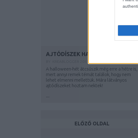
authenti
AJTÓDÍSZEK HALLOWEEN-RE
BY:
KREABLOGGER
2015. OKT 27.
A halloween-hét átcsúszik még erre a hétre is,
mert annyi remek témát találok, hogy nem
lehet elmenni mellettük. Mára látványos
ajtódíszeket hoztam nektek!
...
ELŐZŐ OLDAL