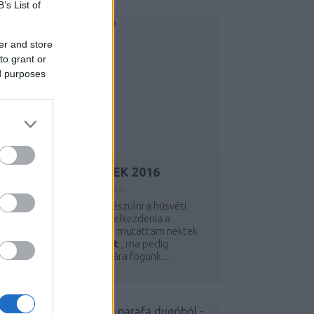
B’s List of
er and store
to grant or
ed purposes
HÚSVÉTI AJTÓDÍSZEK 2016
Y:
KREABLOGGER
2016. FEB 26.
a időben el szeretnénk készülni a húsvéti
ekorációval, lassan ideje elkezdenia a
elkészülést. A múlt héten mutattam nektek
sokféle
tavaszi ajtódíszt
, ma pedig
ifejezetten a húsvéti témára fogunk...