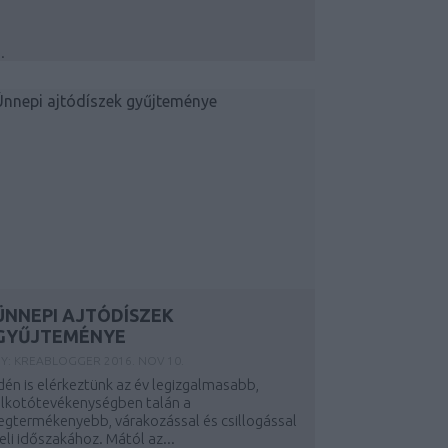
..
ÜNNEPI AJTÓDÍSZEK
GYŰJTEMÉNYE
BY:
KREABLOGGER
2016. NOV 10.
dén is elérkeztünk az év legizgalmasabb,
alkotótevékenységben talán a
egtermékenyebb, várakozással és csillogással
eli időszakához. Mától az...