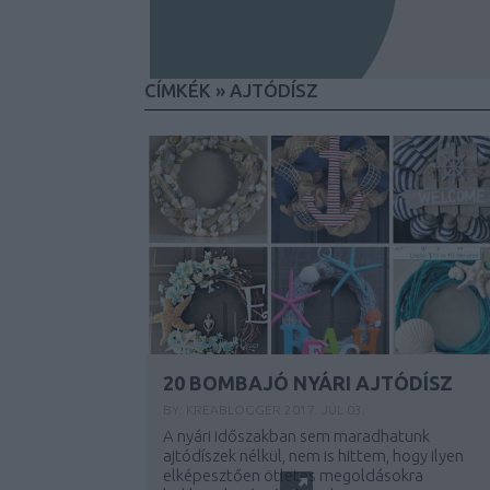
CÍMKÉK
»
AJTÓDÍSZ
20 BOMBAJÓ NYÁRI AJTÓDÍSZ
BY:
KREABLOGGER
2017. JÚL 03.
A nyári időszakban sem maradhatunk
ajtódíszek nélkül, nem is hittem, hogy ilyen
elképesztően ötletes megoldásokra