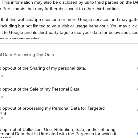
. This information may also be disclosed by us to third parties on the
IA
Participants
that may further disclose it to other third parties.
 that this website/app uses one or more Google services and may gath
including but not limited to your visit or usage behaviour. You may click 
 to Google and its third-party tags to use your data for below specifi
ogle consent section.
l Data Processing Opt Outs
o opt-out of the Sharing of my personal data.
NYÁRI GIRLAND TENGERPARTI
In
KINCSEKBŐL
B
o opt-out of the Sale of my Personal Data.
BY:
KREABLOGGER
2016. JÚL 19.
H
d
In
A cím persze picit csalóka, hiszen nem kell
f
feltétlenül a tengerpartig menni az
alapanyagokért, hasonlókat bármelyik
to opt-out of processing my Personal Data for Targeted
ing.
k
dekorkellékesnél is találhatunk. Viszont ha...
In
o opt-out of Collection, Use, Retention, Sale, and/or Sharing
ersonal Data that Is Unrelated with the Purposes for which it
lected.