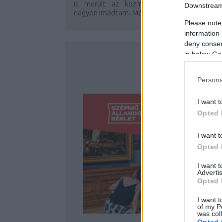
is merült az kozmetikumgyártásom, pedi
Downstream 
nagyon imádtam. Már bánom, hogy nem...
Please note
information 
deny consent
in below Go
Persona
I want t
Opted 
I want t
Opted 
I want 
Advertis
Opted 
I want t
of my P
was col