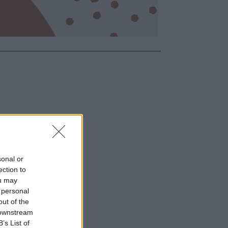
sonal or
ection to
ou may
 personal
out of the
 downstream
B’s List of