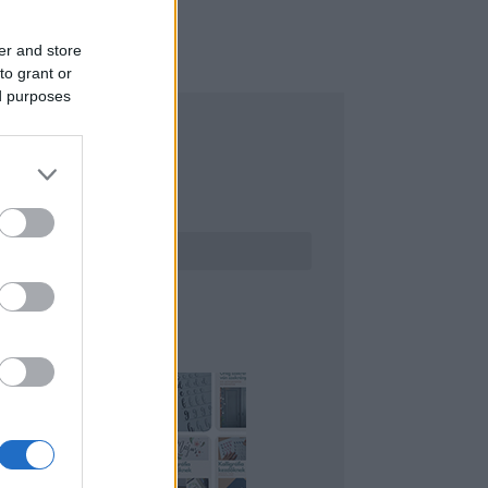
er and store
to grant or
ed purposes
ERESÉS
INTEREST