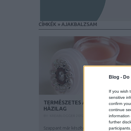
CÍMKÉK
»
AJAKBALZSAM
Blog -
Do 
If you wish 
sensitive in
TERMÉSZETES AJAKBALZSAM
confirm you
HÁZILAG
continue se
information 
BY:
KREABLOGGER
2012. ÁPR 29.
further disc
Szappant már készítettem házilag, de ebben 
participants