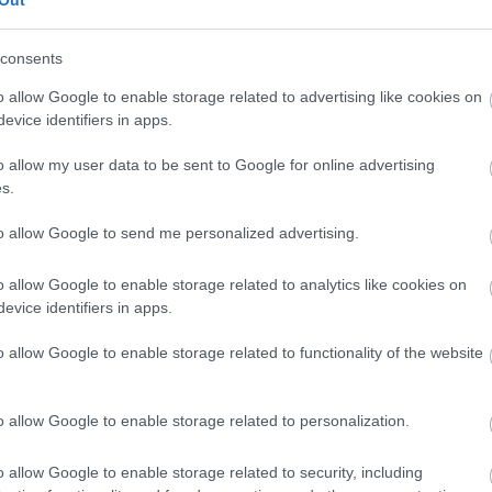
Out
consents
CÍMKÉK
o allow Google to enable storage related to advertising like cookies on
evice identifiers in apps.
advent
(
144
)
akzo nobel
(
74
)
o allow my user data to be sent to Google for online advertising
art export
(
82
)
s.
,
csináld magad
(
601
)
dekoráció
(
383
)
s
to allow Google to send me personalized advertising.
DIY
(
303
)
diy
(
383
)
o allow Google to enable storage related to analytics like cookies on
fenntarthatóság
(
71
)
án
evice identifiers in apps.
festés
(
174
)
fesztivál
(
70
)
o allow Google to enable storage related to functionality of the website
fonal
(
73
)
gyerekekkel készíthető
(
180
)
gyerekeknek
(
162
)
o allow Google to enable storage related to personalization.
gyerekjáték
(
73
)
hír
(
72
)
hobbyművész
(
81
)
o allow Google to enable storage related to security, including