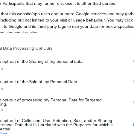
g
Participants
that may further disclose it to other third parties.
 that this website/app uses one or more Google services and may gath
including but not limited to your visit or usage behaviour. You may click 
 to Google and its third-party tags to use your data for below specifi
ogle consent section.
l Data Processing Opt Outs
AKCIÓ
K
o opt-out of the Sharing of my personal data.
In
o opt-out of the Sale of my Personal Data.
In
P
to opt-out of processing my Personal Data for Targeted
ing.
In
o opt-out of Collection, Use, Retention, Sale, and/or Sharing
ersonal Data that Is Unrelated with the Purposes for which it
lected.