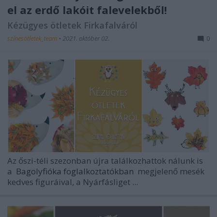
el az erdő lakóit falevelekből!
Kézügyes ötletek Firkafalváról
színesötletek_team
•
2021. október 02.
0
Az őszi-téli szezonban újra találkozhattok nálunk is
a
Bagolyfióka foglalkoztatókban
megjelenő mesék
kedves figuráival, a Nyárfásliget ...