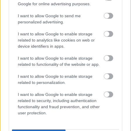
Google for online advertising purposes.
A legtöbb gyerek - és sok felnőtt is - szeret hóembert
I want to allow Google to send me
építeni, de az időjárás nem mindig kedvez ennek a
personalized advertising.
téli mókának. Amíg várjuk az igazi ...
I want to allow Google to enable storage
related to analytics like cookies on web or
device identifiers in apps.
I want to allow Google to enable storage
related to functionality of the website or app.
I want to allow Google to enable storage
related to personalization.
I want to allow Google to enable storage
related to security, including authentication
functionality and fraud prevention, and other
user protection.