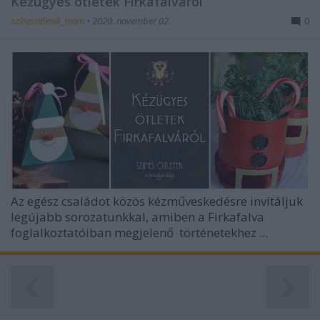
Kézügyes ötletek Firkafalváról
színesötletek_team
•
2020. november 02.
0
Az egész családot közös kézműveskedésre invitáljuk
legújabb sorozatunkkal, amiben a Firkafalva
foglalkoztatóiban megjelenő
történetekhez ...