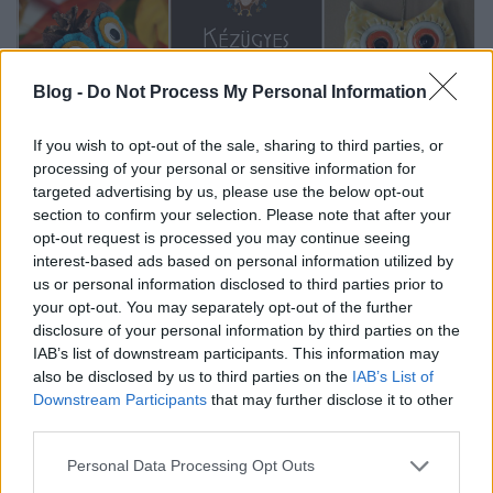
Blog -
Do Not Process My Personal Information
If you wish to opt-out of the sale, sharing to third parties, or
processing of your personal or sensitive information for
A
Bagolyfióka foglalkoztatók
legújabb sorozata
targeted advertising by us, please use the below opt-out
section to confirm your selection. Please note that after your
debütált februárban, ezért most - ahogy már
opt-out request is processed you may continue seeing
megszokhattátok - az ebben megjelenő meséhez ...
interest-based ads based on personal information utilized by
us or personal information disclosed to third parties prior to
your opt-out. You may separately opt-out of the further
disclosure of your personal information by third parties on the
IAB’s list of downstream participants. This information may
also be disclosed by us to third parties on the
IAB’s List of
Downstream Participants
that may further disclose it to other
third parties.
Please note that this website/app uses one or more Google
Personal Data Processing Opt Outs
services and may gather and store information including but