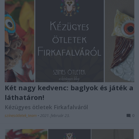
Két nagy kedvenc: baglyok és játék a
láthatáron!
Kézügyes ötletek Firkafalváról
színesötletek_team
•
2021. február 23.
0