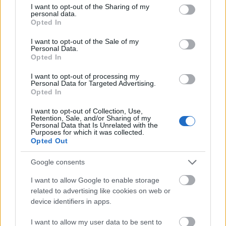
not limited to your visit or usage behaviour. You may click to
I want to opt-out of the Sharing of my
personal data.
grant or deny consent to Google and its third-party tags to
Opted In
use your data for below specified purposes in below Google
consent section.
I want to opt-out of the Sale of my
Personal Data.
Opted In
Építsetek hóembert Bagoly
I want to opt-out of processing my
Fülöpékkel! - Játsszatok velünk és
Personal Data for Targeted Advertising.
Opted In
nyerjetek ajándékcsomagot!
Kézügyes ötletek Firkafalváról
I want to opt-out of Collection, Use,
Retention, Sale, and/or Sharing of my
Personal Data that Is Unrelated with the
színesötletek_team
•
2020. december 26.
0
Purposes for which it was collected.
Opted Out
Google consents
I want to allow Google to enable storage
related to advertising like cookies on web or
device identifiers in apps.
I want to allow my user data to be sent to