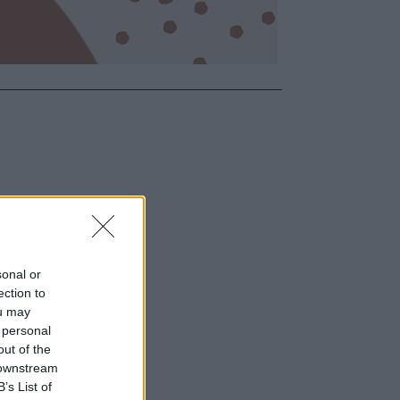
sonal or
ection to
ou may
 personal
out of the
 downstream
B’s List of