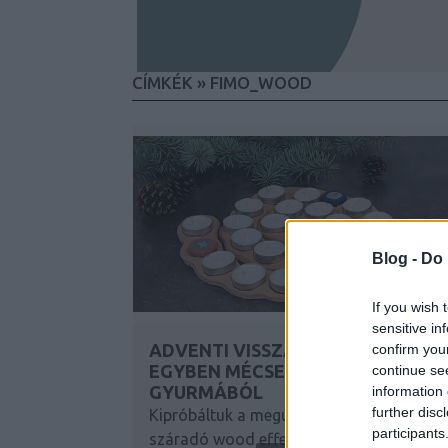
CÍMKÉK
»
FIMO_WOOD
Blog -
Do 
If you wish 
sensitive in
ADVENTI VISSZASZÁMLÁLÓ,
confirm you
EGYBEN MÉCSESTARTÓ
continue se
GYURMÁBÓL
information 
further disc
Kipróbáltuk a megújult Fimo levegőn
participants
száradó wood effect gyurmáját