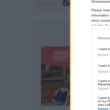
Downstream 
BY:
SZÍNESÖTLETEK_TEAM
2022. NOV 17.
Please note
...
information 
deny consent
in below Go
Persona
I want t
Opted 
I want t
Opted 
I want 
Advertis
Opted 
I want t
of my P
was col
Opted 