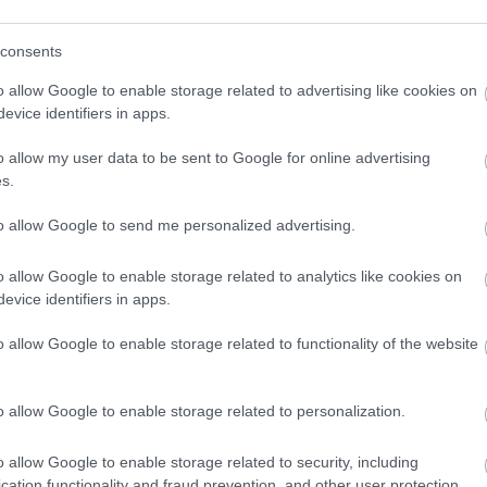
consents
CÍMKÉK
o allow Google to enable storage related to advertising like cookies on
evice identifiers in apps.
advent
(
144
)
akzo nobel
(
74
)
o allow my user data to be sent to Google for online advertising
art export
(
82
)
s.
,
csináld magad
(
601
)
dekoráció
(
383
)
s
to allow Google to send me personalized advertising.
DIY
(
303
)
diy
(
383
)
o allow Google to enable storage related to analytics like cookies on
fenntarthatóság
(
71
)
án
evice identifiers in apps.
festés
(
174
)
fesztivál
(
70
)
o allow Google to enable storage related to functionality of the website
fonal
(
73
)
gyerekekkel készíthető
(
180
)
gyerekeknek
(
162
)
o allow Google to enable storage related to personalization.
gyerekjáték
(
73
)
hír
(
72
)
o allow Google to enable storage related to security, including
hobbyművész
(
81
)
cation functionality and fraud prevention, and other user protection.