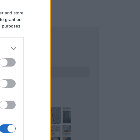
er and store
to grant or
ed purposes
ERESÉS
INTEREST