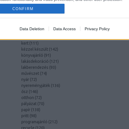
hulladékcsökkentés
(
113
)
húsvét
(
122
)
CONFIRM
inspiráció
(
188
)
játék
(
145
)
jeles nap
(
77
)
Data Deletion
Data Access
Privacy Policy
karácsony
(
280
)
képzőművészet
(
79
)
kert
(
111
)
kézzel készült
(
142
)
könyvajánló
(
91
)
lakásdekoráció
(
121
)
lakberendezés
(
93
)
művészet
(
74
)
nyár
(
72
)
nyereményjáték
(
136
)
ősz
(
146
)
otthon
(
72
)
pályázat
(
70
)
papír
(
138
)
pritt
(
98
)
programajánló
(
212
)
recycle
(
120
)