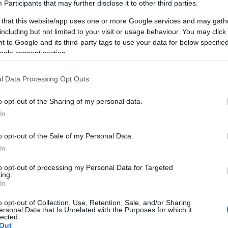
Participants
that may further disclose it to other third parties.
 that this website/app uses one or more Google services and may gath
including but not limited to your visit or usage behaviour. You may click 
 to Google and its third-party tags to use your data for below specifi
ogle consent section.
l Data Processing Opt Outs
AKCIÓ
K
o opt-out of the Sharing of my personal data.
In
o opt-out of the Sale of my Personal Data.
In
P
to opt-out of processing my Personal Data for Targeted
ing.
In
o opt-out of Collection, Use, Retention, Sale, and/or Sharing
ersonal Data that Is Unrelated with the Purposes for which it
lected.
Out