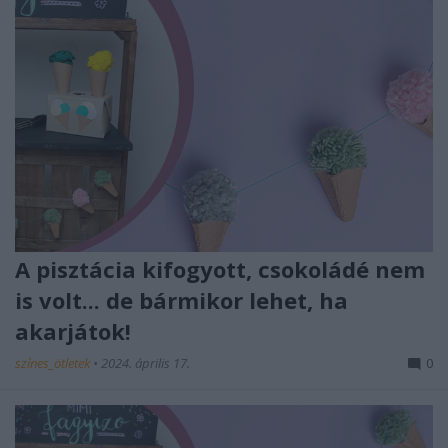
A pisztácia kifogyott, csokoládé nem
is volt... de bármikor lehet, ha
akarjátok!
színes_ötletek
•
2024. április 17.
0