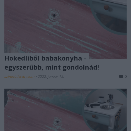
Hokedliből babakonyha -
egyszerűbb, mint gondolnád!
színesötletek_team
•
2022. január 15.
0