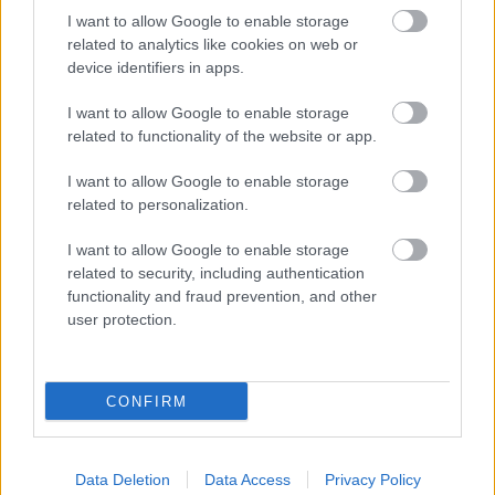
I want to allow Google to enable storage
related to analytics like cookies on web or
Beköltöztetjük a kiskertet a
device identifiers in apps.
gyerekszobába!
I want to allow Google to enable storage
related to functionality of the website or app.
színesötletek_team
•
2022. március 19.
0
I want to allow Google to enable storage
related to personalization.
I want to allow Google to enable storage
related to security, including authentication
functionality and fraud prevention, and other
user protection.
CONFIRM
Idén indult DIY játékkészítő sorozatunkban már
találkozhattatok régi hokedliből varázsolt
Data Deletion
Data Access
Privacy Policy