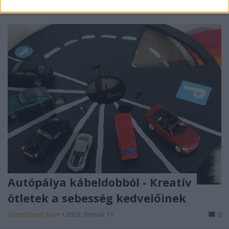
babakonyhával
, kábeldobból készített
...
Autópálya kábeldobból - Kreatív
ötletek a sebesség kedvelőinek
színesötletek_team
•
2022. február 11.
0