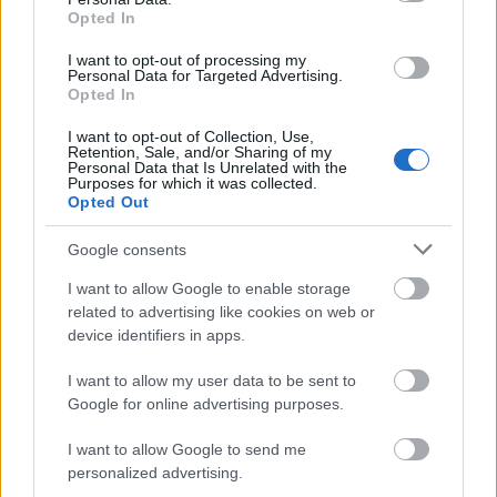
Opted In
I want to opt-out of processing my
Personal Data for Targeted Advertising.
Opted In
Anyák napját követően a szülők többsége azonnal
I want to opt-out of Collection, Use,
fókuszt vált, és máris a gyereknap jár az eszében.
Retention, Sale, and/or Sharing of my
Personal Data that Is Unrelated with the
Ajándékötletek, családi programok ...
Purposes for which it was collected.
Opted Out
Google consents
I want to allow Google to enable storage
related to advertising like cookies on web or
device identifiers in apps.
I want to allow my user data to be sent to
Google for online advertising purposes.
I want to allow Google to send me
personalized advertising.