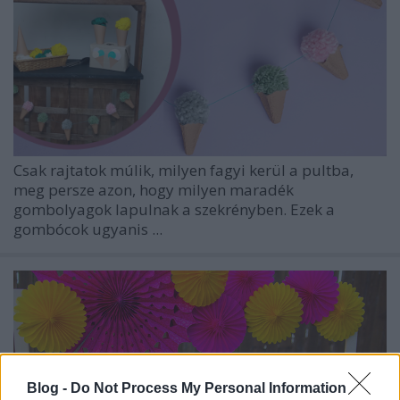
Csak rajtatok múlik, milyen fagyi kerül a pultba,
meg persze azon, hogy milyen maradék
gombolyagok lapulnak a szekrényben. Ezek a
gombócok ugyanis ...
Blog -
Do Not Process My Personal Information