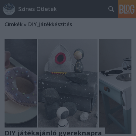
Színes Ötletek
Címkék
»
DIY_játékkészítés
DIY játékajánló gyereknapra