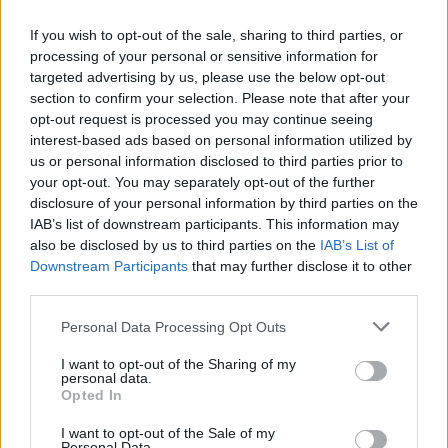
If you wish to opt-out of the sale, sharing to third parties, or
processing of your personal or sensitive information for
targeted advertising by us, please use the below opt-out
section to confirm your selection. Please note that after your
opt-out request is processed you may continue seeing
interest-based ads based on personal information utilized by
Játékajánló gyereknapra nem csak
us or personal information disclosed to third parties prior to
your opt-out. You may separately opt-out of the further
kézügyeskedőknek
disclosure of your personal information by third parties on the
IAB’s list of downstream participants. This information may
színesötletek_team
•
2022. május 08.
0
also be disclosed by us to third parties on the
IAB’s List of
Downstream Participants
that may further disclose it to other
third parties.
Please note that this website/app uses one or more Google
Personal Data Processing Opt Outs
services and may gather and store information including but
not limited to your visit or usage behaviour. You may click to
I want to opt-out of the Sharing of my
personal data.
grant or deny consent to Google and its third-party tags to
Opted In
use your data for below specified purposes in below Google
consent section.
I want to opt-out of the Sale of my
Personal Data.